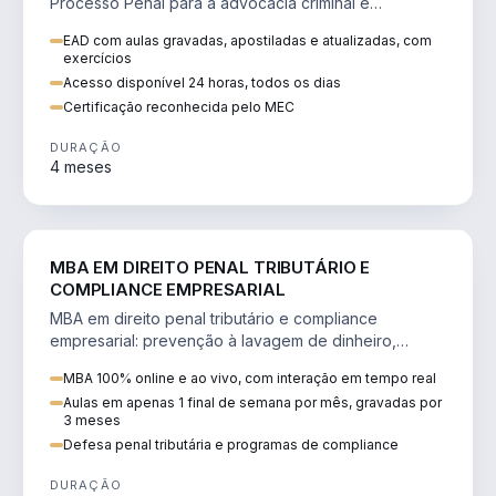
Processo Penal para a advocacia criminal e
concursos jurídicos.
EAD com aulas gravadas, apostiladas e atualizadas, com
exercícios
Acesso disponível 24 horas, todos os dias
Certificação reconhecida pelo MEC
DURAÇÃO
4 meses
DIREITO
MBA EM DIREITO PENAL TRIBUTÁRIO E
COMPLIANCE EMPRESARIAL
MBA em direito penal tributário e compliance
empresarial: prevenção à lavagem de dinheiro,
crimes tributários e auditoria.
MBA 100% online e ao vivo, com interação em tempo real
Aulas em apenas 1 final de semana por mês, gravadas por
3 meses
Defesa penal tributária e programas de compliance
DURAÇÃO