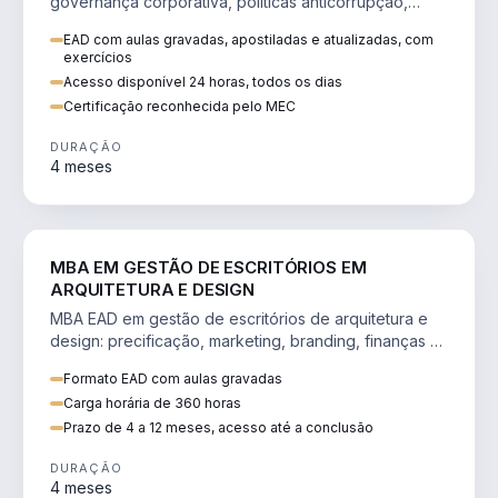
governança corporativa, políticas anticorrupção,
melhoria contínua e IA aplicada a processos.
EAD com aulas gravadas, apostiladas e atualizadas, com
exercícios
Acesso disponível 24 horas, todos os dias
Certificação reconhecida pelo MEC
DURAÇÃO
4 meses
ENGENHARIA
MBA EM GESTÃO DE ESCRITÓRIOS EM
ARQUITETURA E DESIGN
MBA EAD em gestão de escritórios de arquitetura e
design: precificação, marketing, branding, finanças e
gestão de equipes criativas.
Formato EAD com aulas gravadas
Carga horária de 360 horas
Prazo de 4 a 12 meses, acesso até a conclusão
DURAÇÃO
4 meses