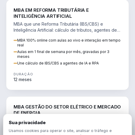
DIREITO
MBA EM REFORMA TRIBUTÁRIA E
INTELIGÊNCIA ARTIFICIAL
MBA que une Reforma Tributária (IBS/CBS) e
Inteligência Artificial: cálculo de tributos, agentes de
IA, RPA e automação da rotina fiscal.
MBA 100% online com aulas ao vivo e interação em tempo
real
Aulas em 1 final de semana por mês, gravadas por 3
meses
Une cálculo de IBS/CBS a agentes de IA e RPA
DURAÇÃO
12 meses
ENGENHARIA
MBA GESTÃO DO SETOR ELÉTRICO E MERCADO
DE ENERGIA
MBA que forma para o setor elétrico e o mercado de
Sua privacidade
energia: regulação, comercialização, geração,
Usamos cookies para operar o site, analisar o tráfego e
transmissão e revisão tarifária.