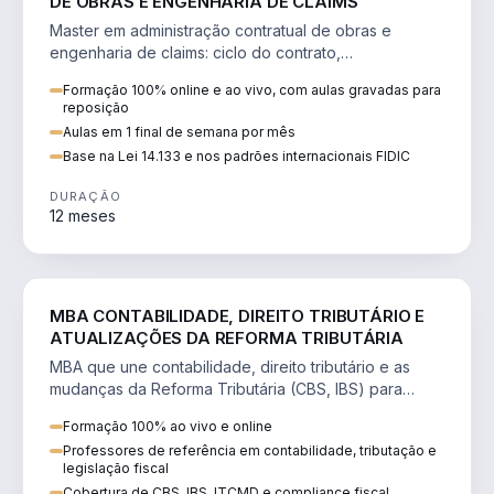
DE OBRAS E ENGENHARIA DE CLAIMS
Master em administração contratual de obras e
engenharia de claims: ciclo do contrato,
fundamentação de pleitos, delay analysis e FIDIC.
Formação 100% online e ao vivo, com aulas gravadas para
reposição
Aulas em 1 final de semana por mês
Base na Lei 14.133 e nos padrões internacionais FIDIC
DURAÇÃO
12 meses
DIREITO
MBA CONTABILIDADE, DIREITO TRIBUTÁRIO E
ATUALIZAÇÕES DA REFORMA TRIBUTÁRIA
MBA que une contabilidade, direito tributário e as
mudanças da Reforma Tributária (CBS, IBS) para
atuação estratégica no novo cenário.
Formação 100% ao vivo e online
Professores de referência em contabilidade, tributação e
legislação fiscal
Cobertura de CBS, IBS, ITCMD e compliance fiscal