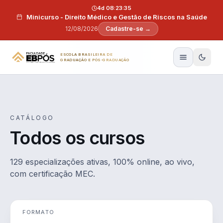
Pular para o conteúdo
4d 08:23:34
Minicurso - Direito Médico e Gestão de Riscos na Saúde
12/08/2026
Cadastre-se →
ESCOLA BRASILEIRA DE
GRADUAÇÃO E PÓS-GRADUAÇÃO
CATÁLOGO
Todos os cursos
129 especializações ativas, 100% online, ao vivo,
com certificação MEC.
FORMATO