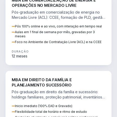
MBA EM COMERCIALIZAÇÃO DE ENERGIA E
OPERAÇÕES NO MERCADO LIVRE
Pós-graduação em comercialização de energia no
Mercado Livre (ACL): CCEE, formação de PLD, gestão
de risco e migração de clientes.
Pós 100% online e ao vivo, com interação em tempo real
Aulas em 1 final de semana por mês, gravadas por 3
meses
Foco no Ambiente de Contratação Livre (ACL) e na CCEE
DURAÇÃO
12 meses
DIREITO
MBA EM DIREITO DA FAMÍLIA E
PLANEJAMENTO SUCESSÓRIO
Pós-graduação em direito da família e sucessório:
holdings familiares, proteção patrimonial, inventários
e tributação da sucessão.
Inicio imediato (100% EAD e Gravado)
Flexibilidade total de horário e ritmo de estudo