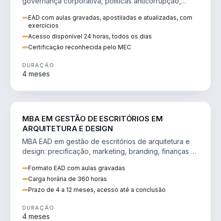
governança corporativa, políticas anticorrupção,
melhoria contínua e IA aplicada a processos.
EAD com aulas gravadas, apostiladas e atualizadas, com
exercícios
Acesso disponível 24 horas, todos os dias
Certificação reconhecida pelo MEC
DURAÇÃO
4 meses
ENGENHARIA
MBA EM GESTÃO DE ESCRITÓRIOS EM
ARQUITETURA E DESIGN
MBA EAD em gestão de escritórios de arquitetura e
design: precificação, marketing, branding, finanças e
gestão de equipes criativas.
Formato EAD com aulas gravadas
Carga horária de 360 horas
Prazo de 4 a 12 meses, acesso até a conclusão
DURAÇÃO
4 meses