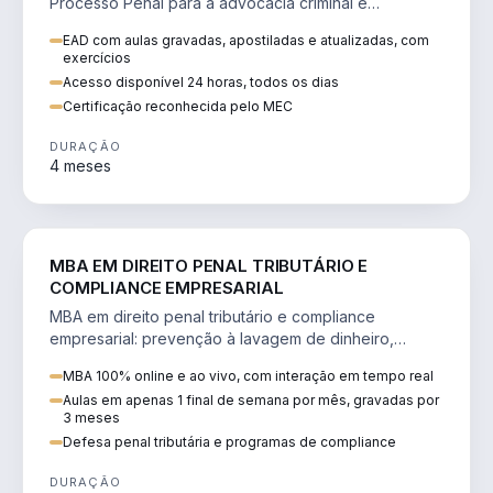
Processo Penal para a advocacia criminal e
concursos jurídicos.
EAD com aulas gravadas, apostiladas e atualizadas, com
exercícios
Acesso disponível 24 horas, todos os dias
Certificação reconhecida pelo MEC
DURAÇÃO
4 meses
DIREITO
MBA EM DIREITO PENAL TRIBUTÁRIO E
COMPLIANCE EMPRESARIAL
MBA em direito penal tributário e compliance
empresarial: prevenção à lavagem de dinheiro,
crimes tributários e auditoria.
MBA 100% online e ao vivo, com interação em tempo real
Aulas em apenas 1 final de semana por mês, gravadas por
3 meses
Defesa penal tributária e programas de compliance
DURAÇÃO