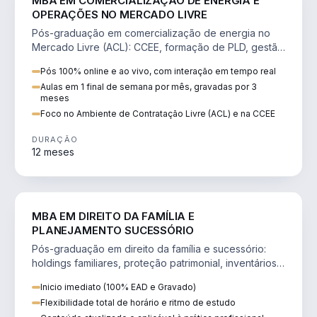
MBA EM COMERCIALIZAÇÃO DE ENERGIA E
OPERAÇÕES NO MERCADO LIVRE
Pós-graduação em comercialização de energia no
Mercado Livre (ACL): CCEE, formação de PLD, gestão
de risco e migração de clientes.
Pós 100% online e ao vivo, com interação em tempo real
Aulas em 1 final de semana por mês, gravadas por 3
meses
Foco no Ambiente de Contratação Livre (ACL) e na CCEE
DURAÇÃO
12 meses
DIREITO
MBA EM DIREITO DA FAMÍLIA E
PLANEJAMENTO SUCESSÓRIO
Pós-graduação em direito da família e sucessório:
holdings familiares, proteção patrimonial, inventários
e tributação da sucessão.
Inicio imediato (100% EAD e Gravado)
Flexibilidade total de horário e ritmo de estudo