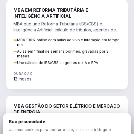
DIREITO
MBA EM REFORMA TRIBUTÁRIA E
INTELIGÊNCIA ARTIFICIAL
MBA que une Reforma Tributária (IBS/CBS) e
Inteligência Artificial: cálculo de tributos, agentes de
IA, RPA e automação da rotina fiscal.
MBA 100% online com aulas ao vivo e interação em tempo
real
Aulas em 1 final de semana por mês, gravadas por 3
meses
Une cálculo de IBS/CBS a agentes de IA e RPA
DURAÇÃO
12 meses
ENGENHARIA
MBA GESTÃO DO SETOR ELÉTRICO E MERCADO
DE ENERGIA
MBA que forma para o setor elétrico e o mercado de
Sua privacidade
energia: regulação, comercialização, geração,
Usamos cookies para operar o site, analisar o tráfego e
transmissão e revisão tarifária.