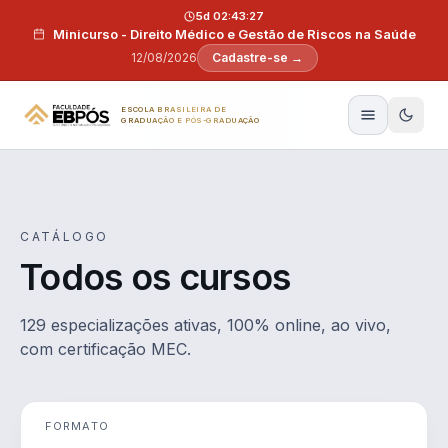
Pular para o conteúdo
5d 02:43:26
Minicurso - Direito Médico e Gestão de Riscos na Saúde
12/08/2026
Cadastre-se →
ESCOLA BRASILEIRA DE
GRADUAÇÃO E PÓS-GRADUAÇÃO
CATÁLOGO
Todos os cursos
129 especializações ativas, 100% online, ao vivo,
com certificação MEC.
FORMATO