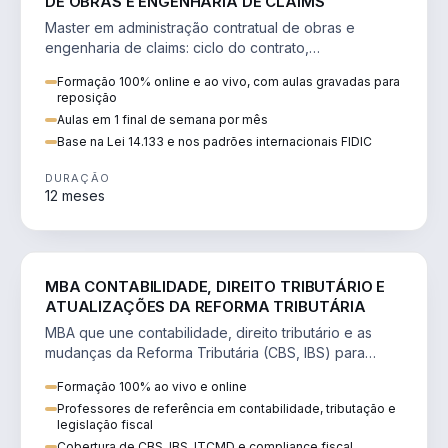
DE OBRAS E ENGENHARIA DE CLAIMS
Master em administração contratual de obras e
engenharia de claims: ciclo do contrato,
fundamentação de pleitos, delay analysis e FIDIC.
Formação 100% online e ao vivo, com aulas gravadas para
reposição
Aulas em 1 final de semana por mês
Base na Lei 14.133 e nos padrões internacionais FIDIC
DURAÇÃO
12 meses
DIREITO
MBA CONTABILIDADE, DIREITO TRIBUTÁRIO E
ATUALIZAÇÕES DA REFORMA TRIBUTÁRIA
MBA que une contabilidade, direito tributário e as
mudanças da Reforma Tributária (CBS, IBS) para
atuação estratégica no novo cenário.
Formação 100% ao vivo e online
Professores de referência em contabilidade, tributação e
legislação fiscal
Cobertura de CBS, IBS, ITCMD e compliance fiscal