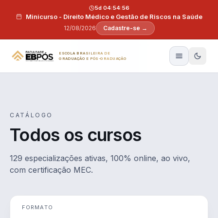
Pular para o conteúdo
5d 04:54:55
Minicurso - Direito Médico e Gestão de Riscos na Saúde
12/08/2026
Cadastre-se →
ESCOLA BRASILEIRA DE
GRADUAÇÃO E PÓS-GRADUAÇÃO
CATÁLOGO
Todos os cursos
129 especializações ativas, 100% online, ao vivo,
com certificação MEC.
FORMATO