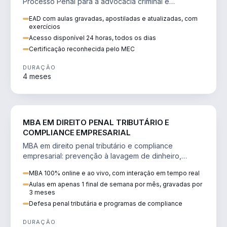
Processo Penal para a advocacia criminal e
concursos jurídicos.
EAD com aulas gravadas, apostiladas e atualizadas, com
exercícios
Acesso disponível 24 horas, todos os dias
Certificação reconhecida pelo MEC
DURAÇÃO
4 meses
DIREITO
MBA EM DIREITO PENAL TRIBUTÁRIO E
COMPLIANCE EMPRESARIAL
MBA em direito penal tributário e compliance
empresarial: prevenção à lavagem de dinheiro,
crimes tributários e auditoria.
MBA 100% online e ao vivo, com interação em tempo real
Aulas em apenas 1 final de semana por mês, gravadas por
3 meses
Defesa penal tributária e programas de compliance
DURAÇÃO