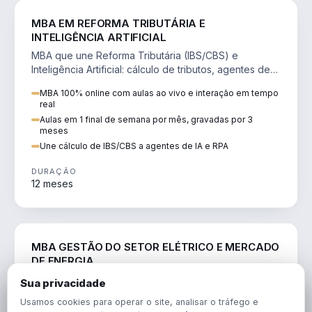
DIREITO
MBA EM REFORMA TRIBUTÁRIA E
INTELIGÊNCIA ARTIFICIAL
MBA que une Reforma Tributária (IBS/CBS) e
Inteligência Artificial: cálculo de tributos, agentes de
IA, RPA e automação da rotina fiscal.
MBA 100% online com aulas ao vivo e interação em tempo
real
Aulas em 1 final de semana por mês, gravadas por 3
meses
Une cálculo de IBS/CBS a agentes de IA e RPA
DURAÇÃO
12 meses
ENGENHARIA
MBA GESTÃO DO SETOR ELÉTRICO E MERCADO
DE ENERGIA
MBA que forma para o setor elétrico e o mercado de
Sua privacidade
energia: regulação, comercialização, geração,
Usamos cookies para operar o site, analisar o tráfego e
transmissão e revisão tarifária.