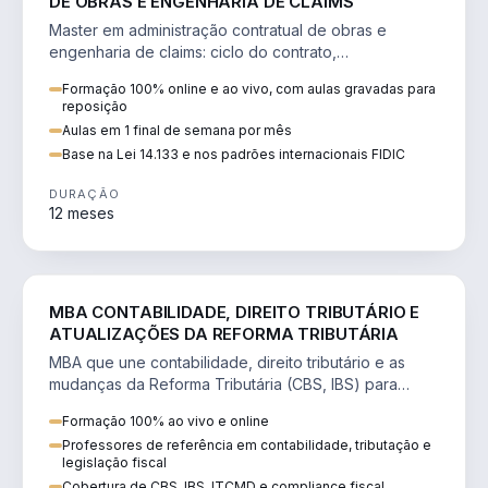
DE OBRAS E ENGENHARIA DE CLAIMS
Master em administração contratual de obras e
engenharia de claims: ciclo do contrato,
fundamentação de pleitos, delay analysis e FIDIC.
Formação 100% online e ao vivo, com aulas gravadas para
reposição
Aulas em 1 final de semana por mês
Base na Lei 14.133 e nos padrões internacionais FIDIC
DURAÇÃO
12 meses
DIREITO
MBA CONTABILIDADE, DIREITO TRIBUTÁRIO E
ATUALIZAÇÕES DA REFORMA TRIBUTÁRIA
MBA que une contabilidade, direito tributário e as
mudanças da Reforma Tributária (CBS, IBS) para
atuação estratégica no novo cenário.
Formação 100% ao vivo e online
Professores de referência em contabilidade, tributação e
legislação fiscal
Cobertura de CBS, IBS, ITCMD e compliance fiscal