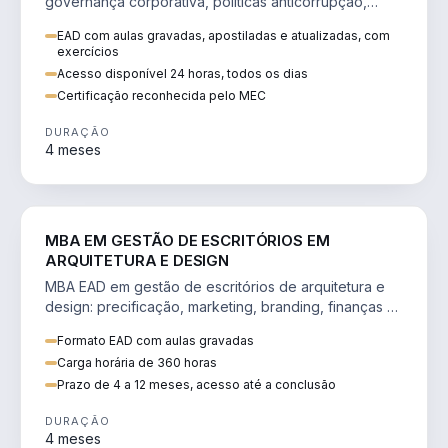
governança corporativa, políticas anticorrupção,
melhoria contínua e IA aplicada a processos.
EAD com aulas gravadas, apostiladas e atualizadas, com
exercícios
Acesso disponível 24 horas, todos os dias
Certificação reconhecida pelo MEC
DURAÇÃO
4 meses
ENGENHARIA
MBA EM GESTÃO DE ESCRITÓRIOS EM
ARQUITETURA E DESIGN
MBA EAD em gestão de escritórios de arquitetura e
design: precificação, marketing, branding, finanças e
gestão de equipes criativas.
Formato EAD com aulas gravadas
Carga horária de 360 horas
Prazo de 4 a 12 meses, acesso até a conclusão
DURAÇÃO
4 meses