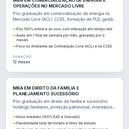
MBA EM COMERCIALIZAÇÃO DE ENERGIA E
OPERAÇÕES NO MERCADO LIVRE
Pós-graduação em comercialização de energia no
Mercado Livre (ACL): CCEE, formação de PLD, gestão
de risco e migração de clientes.
Pós 100% online e ao vivo, com interação em tempo real
Aulas em 1 final de semana por mês, gravadas por 3
meses
Foco no Ambiente de Contratação Livre (ACL) e na CCEE
DURAÇÃO
12 meses
DIREITO
MBA EM DIREITO DA FAMÍLIA E
PLANEJAMENTO SUCESSÓRIO
Pós-graduação em direito da família e sucessório:
holdings familiares, proteção patrimonial, inventários
e tributação da sucessão.
Inicio imediato (100% EAD e Gravado)
Flexibilidade total de horário e ritmo de estudo