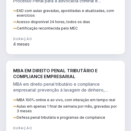
Processo Penal para a advocacia criminal e
concursos jurídicos.
EAD com aulas gravadas, apostiladas e atualizadas, com
exercícios
Acesso disponível 24 horas, todos os dias
Certificação reconhecida pelo MEC
DURAÇÃO
4 meses
DIREITO
MBA EM DIREITO PENAL TRIBUTÁRIO E
COMPLIANCE EMPRESARIAL
MBA em direito penal tributário e compliance
empresarial: prevenção à lavagem de dinheiro,
crimes tributários e auditoria.
MBA 100% online e ao vivo, com interação em tempo real
Aulas em apenas 1 final de semana por mês, gravadas por
3 meses
Defesa penal tributária e programas de compliance
DURAÇÃO