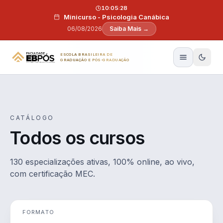
Pular para o conteúdo
10:05:27
Minicurso - Psicologia Canábica
06/08/2026
Saiba Mais →
ESCOLA BRASILEIRA DE
GRADUAÇÃO E PÓS-GRADUAÇÃO
CATÁLOGO
Todos os cursos
130 especializações ativas, 100% online, ao vivo,
com certificação MEC.
FORMATO