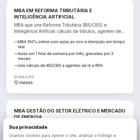
DIREITO
MBA EM REFORMA TRIBUTÁRIA E
INTELIGÊNCIA ARTIFICIAL
MBA que une Reforma Tributária (IBS/CBS) e
Inteligência Artificial: cálculo de tributos, agentes de
IA, RPA e automação da rotina fiscal.
MBA 100% online com aulas ao vivo e interação em tempo
real
Aulas em 1 final de semana por mês, gravadas por 3
meses
Une cálculo de IBS/CBS a agentes de IA e RPA
DURAÇÃO
12 meses
ENGENHARIA
MBA GESTÃO DO SETOR ELÉTRICO E MERCADO
DE ENERGIA
MBA que forma para o setor elétrico e o mercado de
Sua privacidade
energia: regulação, comercialização, geração,
Usamos cookies para operar o site, analisar o tráfego e
transmissão e revisão tarifária.