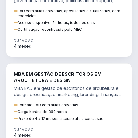
governança corporativa, políticas anticorrupção,
melhoria contínua e IA aplicada a processos.
EAD com aulas gravadas, apostiladas e atualizadas, com
exercícios
Acesso disponível 24 horas, todos os dias
Certificação reconhecida pelo MEC
DURAÇÃO
4 meses
ENGENHARIA
MBA EM GESTÃO DE ESCRITÓRIOS EM
ARQUITETURA E DESIGN
MBA EAD em gestão de escritórios de arquitetura e
design: precificação, marketing, branding, finanças e
gestão de equipes criativas.
Formato EAD com aulas gravadas
Carga horária de 360 horas
Prazo de 4 a 12 meses, acesso até a conclusão
DURAÇÃO
4 meses