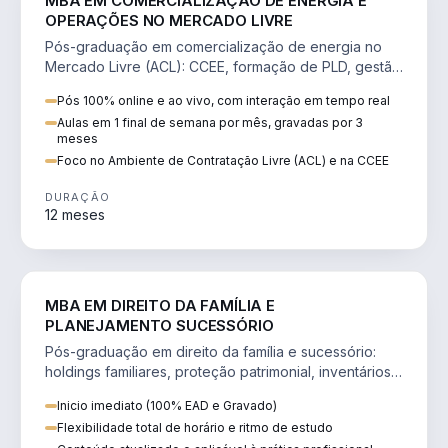
MBA EM COMERCIALIZAÇÃO DE ENERGIA E
OPERAÇÕES NO MERCADO LIVRE
Pós-graduação em comercialização de energia no
Mercado Livre (ACL): CCEE, formação de PLD, gestão
de risco e migração de clientes.
Pós 100% online e ao vivo, com interação em tempo real
Aulas em 1 final de semana por mês, gravadas por 3
meses
Foco no Ambiente de Contratação Livre (ACL) e na CCEE
DURAÇÃO
12 meses
DIREITO
MBA EM DIREITO DA FAMÍLIA E
PLANEJAMENTO SUCESSÓRIO
Pós-graduação em direito da família e sucessório:
holdings familiares, proteção patrimonial, inventários
e tributação da sucessão.
Inicio imediato (100% EAD e Gravado)
Flexibilidade total de horário e ritmo de estudo