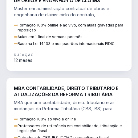
DE OBRAS E ENGENHARIA DE CLAIMS
Master em administração contratual de obras e
engenharia de claims: ciclo do contrato,
fundamentação de pleitos, delay analysis e FIDIC.
Formação 100% online e ao vivo, com aulas gravadas para
reposição
Aulas em 1 final de semana por mês
Base na Lei 14.133 e nos padrões internacionais FIDIC
DURAÇÃO
12 meses
DIREITO
MBA CONTABILIDADE, DIREITO TRIBUTÁRIO E
ATUALIZAÇÕES DA REFORMA TRIBUTÁRIA
MBA que une contabilidade, direito tributário e as
mudanças da Reforma Tributária (CBS, IBS) para
atuação estratégica no novo cenário.
Formação 100% ao vivo e online
Professores de referência em contabilidade, tributação e
legislação fiscal
Cobertura de CBS, IBS, ITCMD e compliance fiscal