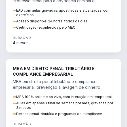
Processo Penal para a advocacia criminal e
concursos jurídicos.
EAD com aulas gravadas, apostiladas e atualizadas, com
exercícios
Acesso disponível 24 horas, todos os dias
Certificação reconhecida pelo MEC
DURAÇÃO
4 meses
DIREITO
MBA EM DIREITO PENAL TRIBUTÁRIO E
COMPLIANCE EMPRESARIAL
MBA em direito penal tributário e compliance
empresarial: prevenção à lavagem de dinheiro,
crimes tributários e auditoria.
MBA 100% online e ao vivo, com interação em tempo real
Aulas em apenas 1 final de semana por mês, gravadas por
3 meses
Defesa penal tributária e programas de compliance
DURAÇÃO