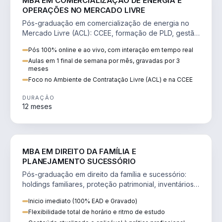
MBA EM COMERCIALIZAÇÃO DE ENERGIA E
OPERAÇÕES NO MERCADO LIVRE
Pós-graduação em comercialização de energia no
Mercado Livre (ACL): CCEE, formação de PLD, gestão
de risco e migração de clientes.
Pós 100% online e ao vivo, com interação em tempo real
Aulas em 1 final de semana por mês, gravadas por 3
meses
Foco no Ambiente de Contratação Livre (ACL) e na CCEE
DURAÇÃO
12 meses
DIREITO
MBA EM DIREITO DA FAMÍLIA E
PLANEJAMENTO SUCESSÓRIO
Pós-graduação em direito da família e sucessório:
holdings familiares, proteção patrimonial, inventários
e tributação da sucessão.
Inicio imediato (100% EAD e Gravado)
Flexibilidade total de horário e ritmo de estudo