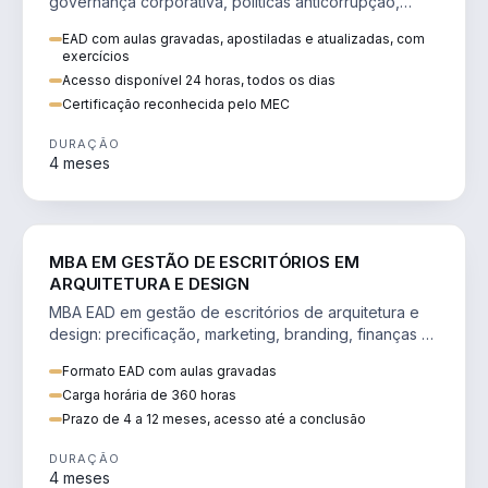
governança corporativa, políticas anticorrupção,
melhoria contínua e IA aplicada a processos.
EAD com aulas gravadas, apostiladas e atualizadas, com
exercícios
Acesso disponível 24 horas, todos os dias
Certificação reconhecida pelo MEC
DURAÇÃO
4 meses
ENGENHARIA
MBA EM GESTÃO DE ESCRITÓRIOS EM
ARQUITETURA E DESIGN
MBA EAD em gestão de escritórios de arquitetura e
design: precificação, marketing, branding, finanças e
gestão de equipes criativas.
Formato EAD com aulas gravadas
Carga horária de 360 horas
Prazo de 4 a 12 meses, acesso até a conclusão
DURAÇÃO
4 meses