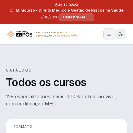
Pular para o conteúdo
3d 12:02:22
Minicurso - Direito Médico e Gestão de Riscos na Saúde
12/08/2026
Cadastre-se →
ESCOLA BRASILEIRA DE
GRADUAÇÃO E PÓS-GRADUAÇÃO
CATÁLOGO
Todos os cursos
129 especializações ativas, 100% online, ao vivo,
com certificação MEC.
FORMATO