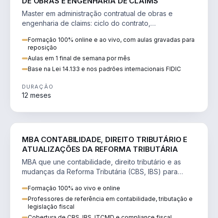
DE OBRAS E ENGENHARIA DE CLAIMS
Master em administração contratual de obras e
engenharia de claims: ciclo do contrato,
fundamentação de pleitos, delay analysis e FIDIC.
Formação 100% online e ao vivo, com aulas gravadas para
reposição
Aulas em 1 final de semana por mês
Base na Lei 14.133 e nos padrões internacionais FIDIC
DURAÇÃO
12 meses
DIREITO
MBA CONTABILIDADE, DIREITO TRIBUTÁRIO E
ATUALIZAÇÕES DA REFORMA TRIBUTÁRIA
MBA que une contabilidade, direito tributário e as
mudanças da Reforma Tributária (CBS, IBS) para
atuação estratégica no novo cenário.
Formação 100% ao vivo e online
Professores de referência em contabilidade, tributação e
legislação fiscal
Cobertura de CBS, IBS, ITCMD e compliance fiscal