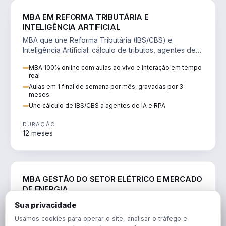
DIREITO
MBA EM REFORMA TRIBUTÁRIA E
INTELIGÊNCIA ARTIFICIAL
MBA que une Reforma Tributária (IBS/CBS) e
Inteligência Artificial: cálculo de tributos, agentes de
IA, RPA e automação da rotina fiscal.
MBA 100% online com aulas ao vivo e interação em tempo
real
Aulas em 1 final de semana por mês, gravadas por 3
meses
Une cálculo de IBS/CBS a agentes de IA e RPA
DURAÇÃO
12 meses
ENGENHARIA
MBA GESTÃO DO SETOR ELÉTRICO E MERCADO
DE ENERGIA
MBA que forma para o setor elétrico e o mercado de
Sua privacidade
energia: regulação, comercialização, geração,
Usamos cookies para operar o site, analisar o tráfego e
transmissão e revisão tarifária.