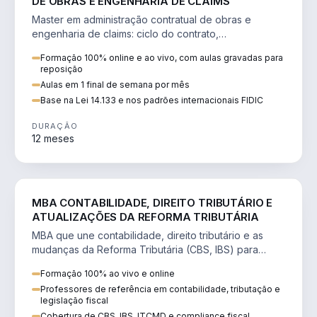
DE OBRAS E ENGENHARIA DE CLAIMS
Master em administração contratual de obras e
engenharia de claims: ciclo do contrato,
fundamentação de pleitos, delay analysis e FIDIC.
Formação 100% online e ao vivo, com aulas gravadas para
reposição
Aulas em 1 final de semana por mês
Base na Lei 14.133 e nos padrões internacionais FIDIC
DURAÇÃO
12 meses
DIREITO
MBA CONTABILIDADE, DIREITO TRIBUTÁRIO E
ATUALIZAÇÕES DA REFORMA TRIBUTÁRIA
MBA que une contabilidade, direito tributário e as
mudanças da Reforma Tributária (CBS, IBS) para
atuação estratégica no novo cenário.
Formação 100% ao vivo e online
Professores de referência em contabilidade, tributação e
legislação fiscal
Cobertura de CBS, IBS, ITCMD e compliance fiscal