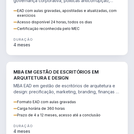
governança corporativa, políticas anticorrupção,
melhoria contínua e IA aplicada a processos.
EAD com aulas gravadas, apostiladas e atualizadas, com
exercícios
Acesso disponível 24 horas, todos os dias
Certificação reconhecida pelo MEC
DURAÇÃO
4 meses
ENGENHARIA
MBA EM GESTÃO DE ESCRITÓRIOS EM
ARQUITETURA E DESIGN
MBA EAD em gestão de escritórios de arquitetura e
design: precificação, marketing, branding, finanças e
gestão de equipes criativas.
Formato EAD com aulas gravadas
Carga horária de 360 horas
Prazo de 4 a 12 meses, acesso até a conclusão
DURAÇÃO
4 meses