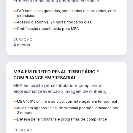
Processo Penal para a advocacia criminal e
concursos jurídicos.
EAD com aulas gravadas, apostiladas e atualizadas, com
exercícios
Acesso disponível 24 horas, todos os dias
Certificação reconhecida pelo MEC
DURAÇÃO
4 meses
DIREITO
MBA EM DIREITO PENAL TRIBUTÁRIO E
COMPLIANCE EMPRESARIAL
MBA em direito penal tributário e compliance
empresarial: prevenção à lavagem de dinheiro,
crimes tributários e auditoria.
MBA 100% online e ao vivo, com interação em tempo real
Aulas em apenas 1 final de semana por mês, gravadas por
3 meses
Defesa penal tributária e programas de compliance
DURAÇÃO