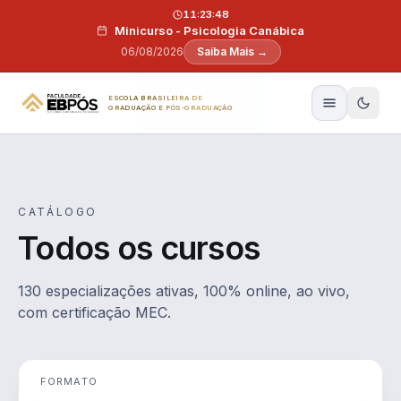
Pular para o conteúdo
11:23:47
Minicurso - Psicologia Canábica
06/08/2026
Saiba Mais →
ESCOLA BRASILEIRA DE
GRADUAÇÃO E PÓS-GRADUAÇÃO
CATÁLOGO
Todos os cursos
130 especializações ativas, 100% online, ao vivo,
com certificação MEC.
FORMATO