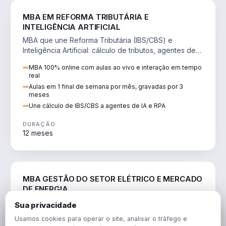
DIREITO
MBA EM REFORMA TRIBUTÁRIA E
INTELIGÊNCIA ARTIFICIAL
MBA que une Reforma Tributária (IBS/CBS) e
Inteligência Artificial: cálculo de tributos, agentes de
IA, RPA e automação da rotina fiscal.
MBA 100% online com aulas ao vivo e interação em tempo
real
Aulas em 1 final de semana por mês, gravadas por 3
meses
Une cálculo de IBS/CBS a agentes de IA e RPA
DURAÇÃO
12 meses
ENGENHARIA
MBA GESTÃO DO SETOR ELÉTRICO E MERCADO
DE ENERGIA
MBA que forma para o setor elétrico e o mercado de
Sua privacidade
energia: regulação, comercialização, geração,
Usamos cookies para operar o site, analisar o tráfego e
transmissão e revisão tarifária.