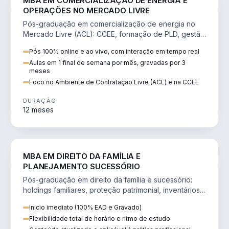
MBA EM COMERCIALIZAÇÃO DE ENERGIA E
OPERAÇÕES NO MERCADO LIVRE
Pós-graduação em comercialização de energia no
Mercado Livre (ACL): CCEE, formação de PLD, gestão
de risco e migração de clientes.
Pós 100% online e ao vivo, com interação em tempo real
Aulas em 1 final de semana por mês, gravadas por 3
meses
Foco no Ambiente de Contratação Livre (ACL) e na CCEE
DURAÇÃO
12 meses
DIREITO
MBA EM DIREITO DA FAMÍLIA E
PLANEJAMENTO SUCESSÓRIO
Pós-graduação em direito da família e sucessório:
holdings familiares, proteção patrimonial, inventários
e tributação da sucessão.
Inicio imediato (100% EAD e Gravado)
Flexibilidade total de horário e ritmo de estudo