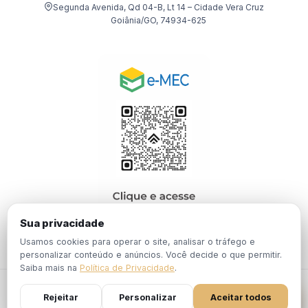
Segunda Avenida, Qd 04-B, Lt 14 – Cidade Vera Cruz
Goiânia/GO, 74934-625
Sua privacidade
Usamos cookies para operar o site, analisar o tráfego e
personalizar conteúdo e anúncios. Você decide o que permitir.
Saiba mais na
Política de Privacidade
.
© 2026 EBPÓS. Todos os direitos reservados.
Rejeitar
Personalizar
Aceitar todos
Política de
Termos de
Portaria Nº 1.201, de 19 de Dezembro de