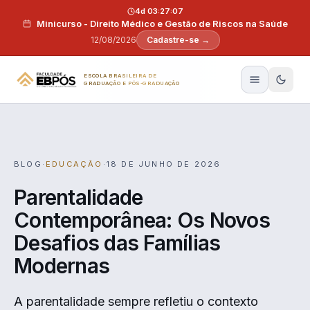
Pular para o conteúdo
4d 03:27:07
Minicurso - Direito Médico e Gestão de Riscos na Saúde
12/08/2026
Cadastre-se →
ESCOLA BRASILEIRA DE
GRADUAÇÃO E PÓS-GRADUAÇÃO
BLOG
·
EDUCAÇÃO
·
18 DE JUNHO DE 2026
Parentalidade
Contemporânea: Os Novos
Desafios das Famílias
Modernas
A parentalidade sempre refletiu o contexto