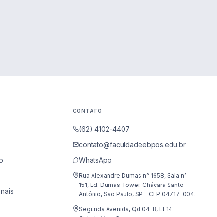
CONTATO
(62) 4102-4407
contato@faculdadeebpos.edu.br
o
WhatsApp
Rua Alexandre Dumas n° 1658, Sala n°
151, Ed. Dumas Tower. Chácara Santo
onais
Antônio, São Paulo, SP - CEP 04717-004.
Segunda Avenida, Qd 04-B, Lt 14 –