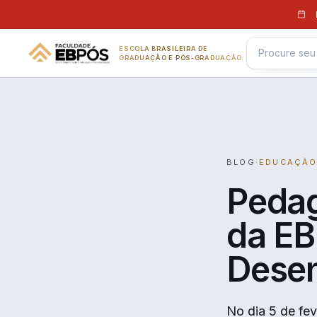
Pular para o conteúdo
ESCOLA BRASILEIRA DE
GRADUAÇÃO E PÓS-GRADUAÇÃO
BLOG
·
EDUCAÇÃ
Pedag
da EB
Desen
No dia 5 de fe