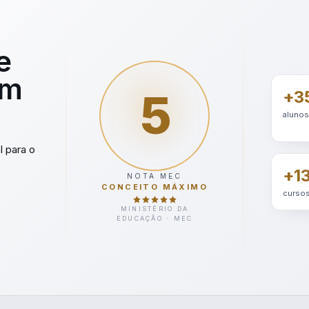
e
em
5
+35
alunos
l para o
+1
NOTA MEC
CONCEITO MÁXIMO
cursos
MINISTÉRIO DA
EDUCAÇÃO · MEC