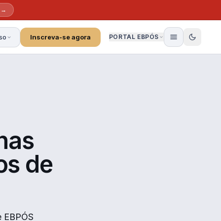
 →
so
Inscreva-se agora
PORTAL EBPÓS
nas
os de
de EBPÓS