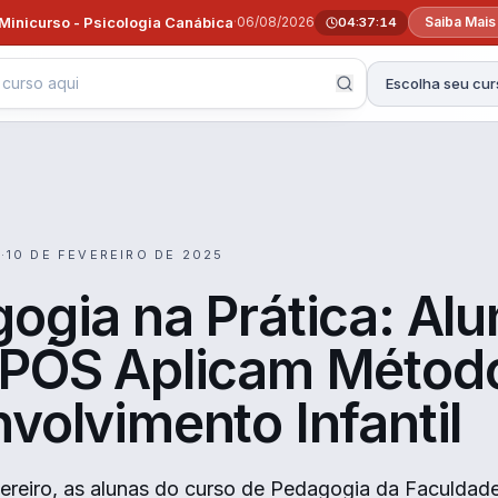
Minicurso - Psicologia Canábica
·
06/08/2026
Saiba Mais
04:37:13
Escolha seu cur
O
·
10 DE FEVEREIRO DE 2025
ogia na Prática: Alu
PÓS Aplicam Métod
volvimento Infantil
vereiro, as alunas do curso de Pedagogia da Faculda