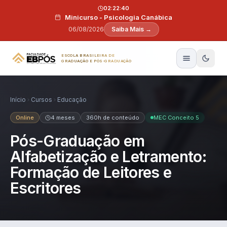
Pular para o conteúdo
02:22:39
Minicurso - Psicologia Canábica
06/08/2026
Saiba Mais →
ESCOLA BRASILEIRA DE
GRADUAÇÃO E PÓS-GRADUAÇÃO
Início
Cursos
Educação
Online
4 meses
360h de conteúdo
MEC Conceito 5
Pós-Graduação em
Alfabetização e Letramento:
Formação de Leitores e
Escritores