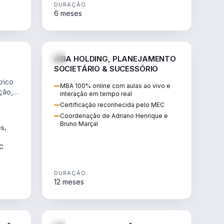
DURAÇÃO
6 meses
NHARIA
DIREITO
MBA HOLDING, PLANEJAMENTO
SOCIETÁRIO & SUCESSÓRIO
rico
MBA 100% online com aulas ao vivo e
ção,
interação em tempo real
Certificação reconhecida pelo MEC
Coordenação de Adriano Henrique e
Bruno Marçal
ês,
EC
DURAÇÃO
12 meses
IREITO
DIREITO