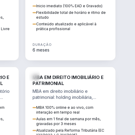
 de
proteção patrimonial, inventários e
Inicio imediato (100% EAD e Gravado)
tributação da sucessão.
Flexibilidade total de horário e ritmo de
ês,
estudo
Conteúdo atualizado e aplicável à
 Livre
prática profissional
DURAÇÃO
6 meses
IREITO
DIREITO
IO E
MBA EM DIREITO IMOBILIÁRIO E
IL
PATRIMONIAL
tório
MBA em direito imobiliário e
patrimonial: holding imobiliária,
io e
incorporações, loteamentos,
 em
MBA 100% online e ao vivo, com
contratos e impactos da Reforma
interação em tempo real
Tributária.
ês,
Aulas em 1 final de semana por mês,
gravadas por 3 meses
Atualizado pela Reforma Tributária (EC