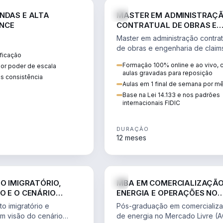
ENGE
NDAS E ALTA
MASTER EM ADMINISTRAÇ
NCE
CONTRATUAL DE OBRAS E
ENGENHARIA DE CLAIMS
Master em administração contrat
de obras e engenharia de claim
ficação
ciclo do contrato, fundamentaç
Formação 100% online e ao vivo,
ior poder de escala
pleitos, delay analysis e FIDIC.
aulas gravadas para reposição
s consistência
Aulas em 1 final de semana por m
Base na Lei 14.133 e nos padrões
internacionais FIDIC
DURAÇÃO
12 meses
DIREITO
ENGE
TO IMIGRATÓRIO,
MBA EM COMERCIALIZAÇÃO
O E O CENÁRIO
ENERGIA E OPERAÇÕES NO
ONAL
MERCADO LIVRE
o imigratório e
Pós-graduação em comercializ
om visão do cenário
de energia no Mercado Livre (A