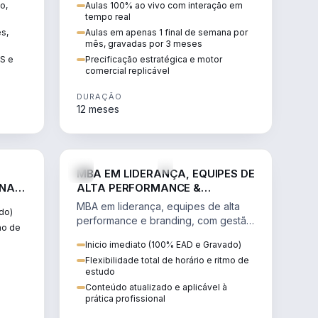
o,
Aulas 100% ao vivo com interação em
GIS e
escalável, lucrativo e bem
tempo real
precificado.
ês,
Aulas em apenas 1 final de semana por
mês, gravadas por 3 meses
IS e
Precificação estratégica e motor
comercial replicável
DURAÇÃO
12 meses
IREITO
VENDA E MARKETING
MBA EM LIDERANÇA, EQUIPES DE
 NA
ALTA PERFORMANCE &
BRANDING
MBA em liderança, equipes de alta
do)
performance e branding, com gestão
tmo de
por resultados, liderança humanizada
Inicio imediato (100% EAD e Gravado)
e comunicação persuasiva.
Flexibilidade total de horário e ritmo de
estudo
Conteúdo atualizado e aplicável à
prática profissional