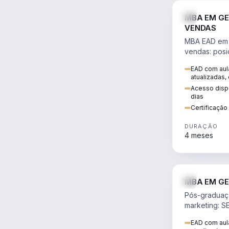
MBA EM GE
VENDAS
MBA EAD em 
vendas: posi
precificação,
EAD com aula
comportamen
atualizadas,
era digital.
Acesso dispo
dias
Certificaçã
DURAÇÃO
4 meses
MBA EM GE
Pós-graduaç
marketing: S
neuromarketi
EAD com aula
decisões ori