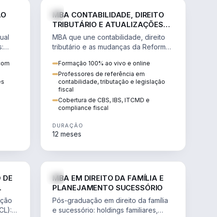
NHARIA
DIREITO
ÃO
MBA CONTABILIDADE, DIREITO
TRIBUTÁRIO E ATUALIZAÇÕES
DA REFORMA TRIBUTÁRIA
ual
MBA que une contabilidade, direito
s:
tributário e as mudanças da Reforma
ão de
Tributária (CBS, IBS) para atuação
 com
Formação 100% ao vivo e online
estratégica no novo cenário.
Professores de referência em
ês
contabilidade, tributação e legislação
fiscal
Cobertura de CBS, IBS, ITCMD e
compliance fiscal
DURAÇÃO
12 meses
NHARIA
DIREITO
 DE
MBA EM DIREITO DA FAMÍLIA E
PLANEJAMENTO SUCESSÓRIO
ação
Pós-graduação em direito da família
CL):
e sucessório: holdings familiares,