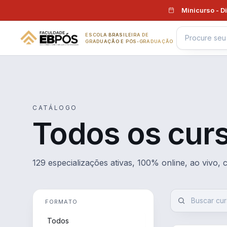
Pular para o conteúdo
Minicurso - D
ESCOLA BRASILEIRA DE
GRADUAÇÃO E PÓS-GRADUAÇÃO
CATÁLOGO
Todos os cur
129 especializações ativas, 100% online, ao vivo,
FORMATO
Todos