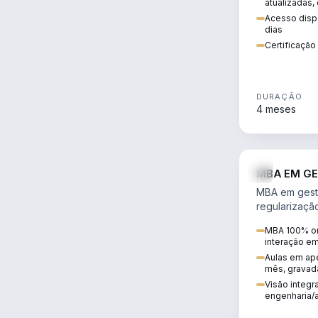
atualizadas,
Acesso dispo
dias
Certificaçã
DURAÇÃO
4 meses
MBA EM GE
MBA em gestã
regularizaçã
avaliação de
MBA 100% on
ambiental em
interação e
infraestrutura
Aulas em ape
mês, gravad
Visão integra
engenharia/a