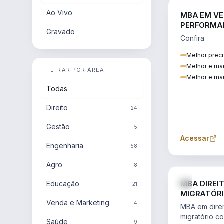
Ao Vivo
MBA EM VE
PERFORMA
Gravado
Confira
Melhor preci
Melhor e ma
FILTRAR POR ÁREA
Melhor e mai
Todas
Direito
24
Gestão
5
Acessar
Engenharia
58
Agro
8
MBA DIREI
Educação
21
MIGRATÓRI
Venda e Marketing
INTERNACI
4
MBA em direit
migratório c
Saúde
9