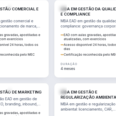
VENDA E MARKETING
STÃO COMERCIAL E
MBA EM GESTÃO DA QUALI
E COMPLIANCE
gestão comercial e
MBA EAD em gestão da qualida
cionamento de marca,
compliance: governança corpora
 marketing digital e
políticas anticorrupção, melhori
s gravadas, apostiladas e
EAD com aulas gravadas, apostila
to do consumidor na
contínua e IA aplicada a proces
 com exercícios
atualizadas, com exercícios
nível 24 horas, todos os
Acesso disponível 24 horas, todo
dias
o reconhecida pelo MEC
Certificação reconhecida pelo M
DURAÇÃO
4 meses
VENDA E MARKETING
STÃO DE MARKETING
MBA EM GESTÃO E
REGULARIZAÇÃO AMBIENT
ão EAD em gestão de
EO, branding, inbound,
MBA em gestão e regularização
ng e métricas web para
ambiental: licenciamento, CAR,
s gravadas, apostiladas e
entadas por dados.
EIA/RIMA, georreferenciamento