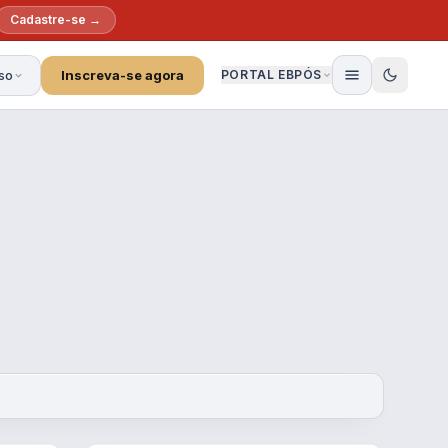
Cadastre-se →
so
Inscreva-se agora
PORTAL EBPÓS