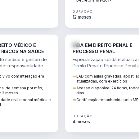
Decreto 9.199/2017
DURAÇÃO
12 meses
DIREITO
D
REITO MÉDICO E
MBA EM DIREITO PENAL E
 RISCOS NA SAÚDE
PROCESSO PENAL
to médico e gestão de
Especialização sólida e atualiz
úde: responsabilidade
Direito Penal e Processo Penal 
, ética do CFM,
advocacia criminal e concursos
 vivo com interação em
EAD com aulas gravadas, apostila
ão e planejamento
jurídicos.
atualizadas, com exercícios
inal de semana por mês,
Acesso disponível 24 horas, todo
r 3 meses
dias
dade civil e penal médica e
Certificação reconhecida pelo M
M
DURAÇÃO
4 meses