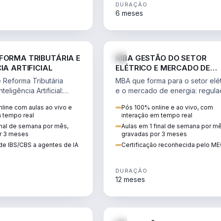
DURAÇÃO
6 meses
DIREITO
ENGE
FORMA TRIBUTÁRIA E
MBA GESTÃO DO SETOR
IA ARTIFICIAL
ELÉTRICO E MERCADO DE
ENERGIA
Reforma Tributária
MBA que forma para o setor elét
teligência Artificial:
e o mercado de energia: regula
ibutos, agentes de IA,
comercialização, geração,
line com aulas ao vivo e
Pós 100% online e ao vivo, com
ão da rotina fiscal.
transmissão e revisão tarifária.
m tempo real
interação em tempo real
inal de semana por mês,
Aulas em 1 final de semana por m
r 3 meses
gravadas por 3 meses
de IBS/CBS a agentes de IA
Certificação reconhecida pelo M
DURAÇÃO
12 meses
DIREITO
D