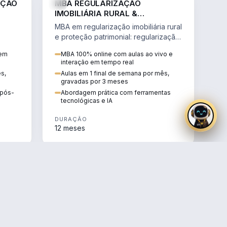
AÇÃO
MBA REGULARIZAÇÃO
IMOBILIÁRIA RURAL &
PROTEÇÃO PATRIMONIAL
MBA em regularização imobiliária rural
e proteção patrimonial: regularização
fundiária, contratos agrários e holding
 em
MBA 100% online com aulas ao vivo e
rural.
interação em tempo real
ês,
Aulas em 1 final de semana por mês,
gravadas por 3 meses
e pós-
Abordagem prática com ferramentas
tecnológicas e IA
DURAÇÃO
12 meses
AGRO
AGRO