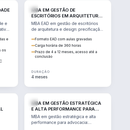
GESTÃO
ENGENHARIA
DADE
MBA EM GESTÃO DE
ESCRITÓRIOS EM ARQUITETURA
E DESIGN
de e
MBA EAD em gestão de escritórios
tiva,
de arquitetura e design: precificação,
a
marketing, branding, finanças e
das e
Formato EAD com aulas gravadas
sos.
gestão de equipes criativas.
Carga horária de 360 horas
s os
Prazo de 4 a 12 meses, acesso até a
conclusão
EC
DURAÇÃO
4 meses
AGRO
DIREITO
MBA EM GESTÃO ESTRATÉGICA
AL
E ALTA PERFORMANCE PARA
ADVOCACIA
MBA em gestão estratégica e alta
performance para advocacia:
 e
transformar o escritório num negócio