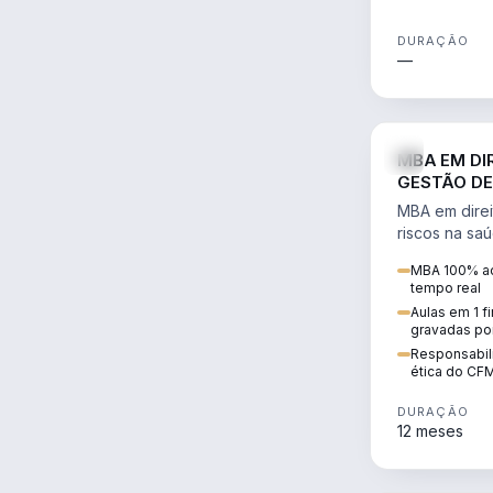
DURAÇÃO
—
MBA EM DI
GESTÃO DE
MBA em direi
riscos na sa
civil e penal
MBA 100% ao
judicializaç
tempo real
patrimonial.
Aulas em 1 f
gravadas po
Responsabili
ética do CF
DURAÇÃO
12 meses