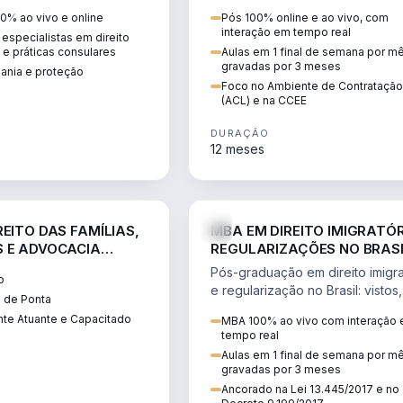
 vistos, cidadania,
CCEE, formação de PLD, gestão
0% ao vivo e online
Pós 100% online e ao vivo, com
 e consultoria
risco e migração de clientes.
interação em tempo real
especialistas em direito
.
l e práticas consulares
Aulas em 1 final de semana por m
gravadas por 3 meses
dania e proteção
Foco no Ambiente de Contratação
(ACL) e na CCEE
DURAÇÃO
12 meses
DIREITO
D
EITO DAS FAMÍLIAS,
MBA EM DIREITO IMIGRATÓR
 E ADVOCACIA
REGULARIZAÇÕES NO BRAS
ORÂNEA
Pós-graduação em direito imigra
o
e regularização no Brasil: vistos,
 de Ponta
residência, naturalização, refúg
te Atuante e Capacitado
MBA 100% ao vivo com interação
tributação do imigrante.
tempo real
Aulas em 1 final de semana por m
gravadas por 3 meses
Ancorado na Lei 13.445/2017 e no