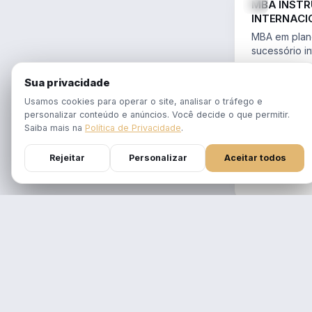
MBA INST
INTERNACI
PLANEJAME
MBA em plane
SUCESSÓR
sucessório in
trusts e offs
MBA 100% ao
14.754/2023 
Sua privacidade
tempo real
Aulas em 1 f
Usamos cookies para operar o site, analisar o tráfego e
gravadas po
personalizar conteúdo e anúncios. Você decide o que permitir.
Atualizado p
Saiba mais na
Política de Privacidade
.
Reforma Trib
Rejeitar
Personalizar
Aceitar todos
DURAÇÃO
12 meses