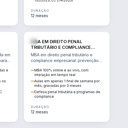
132/2023, LC 214/2025)
DURAÇÃO
12 meses
IREITO
DIREITO
MBA EM DIREITO PENAL
TRIBUTÁRIO E COMPLIANCE
EMPRESARIAL
ada em
MBA em direito penal tributário e
para a
compliance empresarial: prevenção à
lavagem de dinheiro, crimes
das e
MBA 100% online e ao vivo, com
tributários e auditoria.
interação em tempo real
s os
Aulas em apenas 1 final de semana por
mês, gravadas por 3 meses
EC
Defesa penal tributária e programas de
compliance
DURAÇÃO
12 meses