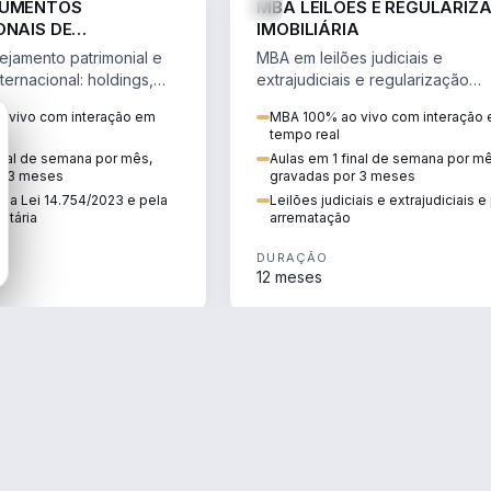
RUMENTOS
MBA LEILÕES E REGULARIZ
ONAIS DE
IMOBILIÁRIA
NTO PATRIMONIAL &
jamento patrimonial e
MBA em leilões judiciais e
IO
ternacional: holdings,
extrajudiciais e regularização
hore sob a Lei
imobiliária, com due diligence,
 vivo com interação em
MBA 100% ao vivo com interação
e a Reforma Tributária.
alienação fiduciária e pós-
tempo real
arrematação.
inal de semana por mês,
Aulas em 1 final de semana por m
r 3 meses
gravadas por 3 meses
ela Lei 14.754/2023 e pela
Leilões judiciais e extrajudiciais 
utária
arrematação
DURAÇÃO
12 meses
ENGENHARIA