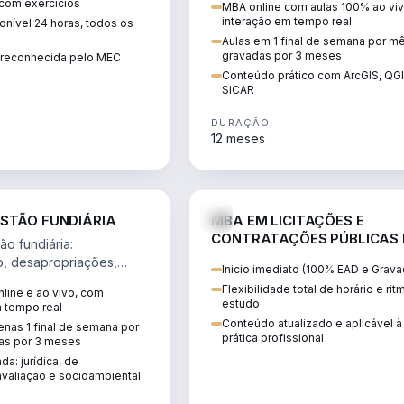
 com exercícios
MBA online com aulas 100% ao viv
perícia ambiental com ArcGIS, Q
interação em tempo real
nível 24 horas, todos os
SiCAR.
Aulas em 1 final de semana por m
gravadas por 3 meses
o reconhecida pelo MEC
Conteúdo prático com ArcGIS, QG
SiCAR
DURAÇÃO
12 meses
AGRO
D
STÃO FUNDIÁRIA
MBA EM LICITAÇÕES E
CONTRATAÇÕES PÚBLICAS
o fundiária:
ATUALIDADE
o, desapropriações,
Inicio imediato (100% EAD e Grava
 imóveis e licenciamento
Flexibilidade total de horário e ri
line e ao vivo, com
 projetos de
estudo
m tempo real
.
Conteúdo atualizado e aplicável à
nas 1 final de semana por
prática profissional
as por 3 meses
da: jurídica, de
valiação e socioambiental