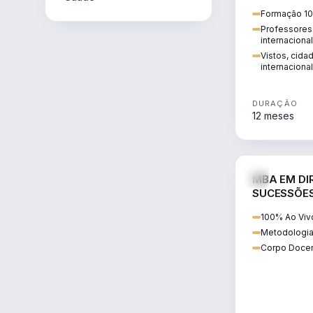
internacional:
Formação 10
regularização
Professores 
transnacional
internaciona
Vistos, cida
internacional
DURAÇÃO
12 meses
MBA EM DIR
SUCESSÕES
CONTEMP
100% Ao Viv
Metodologia
Corpo Docen