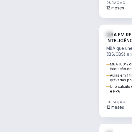
DURAÇÃO
12 meses
MBA EM RE
INTELIGÊNC
MBA que une 
(IBS/CBS) e In
cálculo de tr
MBA 100% on
RPA e automaç
interação e
Aulas em 1 f
gravadas po
Une cálculo 
e RPA
DURAÇÃO
12 meses