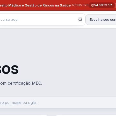
ireito Médico e Gestão de Riscos na Saúde
·
12/08/2026
5d 08:33:15
Escolha seu cur
sos
 com certificação MEC.