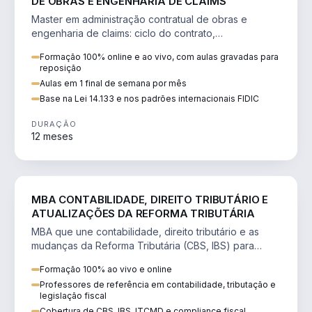
DE OBRAS E ENGENHARIA DE CLAIMS
Master em administração contratual de obras e
engenharia de claims: ciclo do contrato,
fundamentação de pleitos, delay analysis e FIDIC.
Formação 100% online e ao vivo, com aulas gravadas para
reposição
Aulas em 1 final de semana por mês
Base na Lei 14.133 e nos padrões internacionais FIDIC
DURAÇÃO
12 meses
DIREITO
MBA CONTABILIDADE, DIREITO TRIBUTÁRIO E
ATUALIZAÇÕES DA REFORMA TRIBUTÁRIA
MBA que une contabilidade, direito tributário e as
mudanças da Reforma Tributária (CBS, IBS) para
atuação estratégica no novo cenário.
Formação 100% ao vivo e online
Professores de referência em contabilidade, tributação e
legislação fiscal
Cobertura de CBS, IBS, ITCMD e compliance fiscal