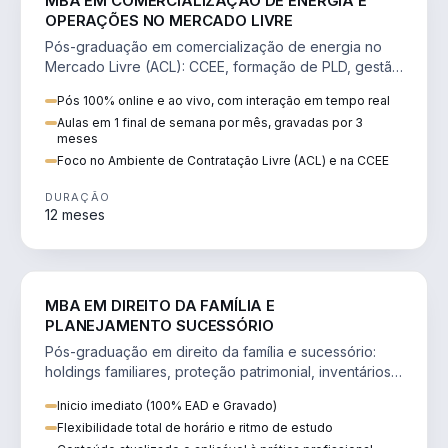
MBA EM COMERCIALIZAÇÃO DE ENERGIA E
OPERAÇÕES NO MERCADO LIVRE
Pós-graduação em comercialização de energia no
Mercado Livre (ACL): CCEE, formação de PLD, gestão
de risco e migração de clientes.
Pós 100% online e ao vivo, com interação em tempo real
Aulas em 1 final de semana por mês, gravadas por 3
meses
Foco no Ambiente de Contratação Livre (ACL) e na CCEE
DURAÇÃO
12 meses
DIREITO
MBA EM DIREITO DA FAMÍLIA E
PLANEJAMENTO SUCESSÓRIO
Pós-graduação em direito da família e sucessório:
holdings familiares, proteção patrimonial, inventários
e tributação da sucessão.
Inicio imediato (100% EAD e Gravado)
Flexibilidade total de horário e ritmo de estudo