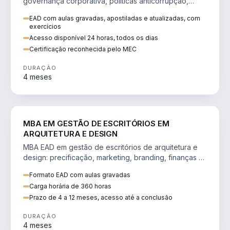
governança corporativa, políticas anticorrupção,
melhoria contínua e IA aplicada a processos.
EAD com aulas gravadas, apostiladas e atualizadas, com
exercícios
Acesso disponível 24 horas, todos os dias
Certificação reconhecida pelo MEC
DURAÇÃO
4 meses
ENGENHARIA
MBA EM GESTÃO DE ESCRITÓRIOS EM
ARQUITETURA E DESIGN
MBA EAD em gestão de escritórios de arquitetura e
design: precificação, marketing, branding, finanças e
gestão de equipes criativas.
Formato EAD com aulas gravadas
Carga horária de 360 horas
Prazo de 4 a 12 meses, acesso até a conclusão
DURAÇÃO
4 meses