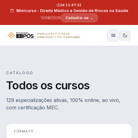
Pular para o conteúdo
2d 11:47:21
Minicurso - Direito Médico e Gestão de Riscos na Saúde
12/08/2026
Cadastre-se →
ESCOLA BRASILEIRA DE
GRADUAÇÃO E PÓS-GRADUAÇÃO
CATÁLOGO
Todos os cursos
129 especializações ativas, 100% online, ao vivo,
com certificação MEC.
FORMATO