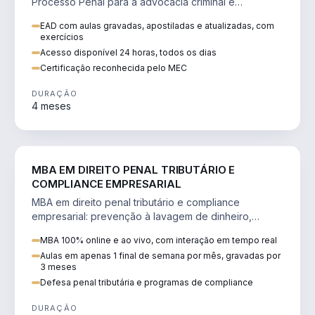
Processo Penal para a advocacia criminal e
concursos jurídicos.
EAD com aulas gravadas, apostiladas e atualizadas, com
exercícios
Acesso disponível 24 horas, todos os dias
Certificação reconhecida pelo MEC
DURAÇÃO
4 meses
DIREITO
MBA EM DIREITO PENAL TRIBUTÁRIO E
COMPLIANCE EMPRESARIAL
MBA em direito penal tributário e compliance
empresarial: prevenção à lavagem de dinheiro,
crimes tributários e auditoria.
MBA 100% online e ao vivo, com interação em tempo real
Aulas em apenas 1 final de semana por mês, gravadas por
3 meses
Defesa penal tributária e programas de compliance
DURAÇÃO