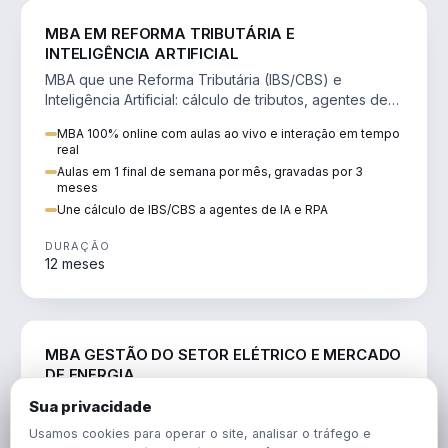
DIREITO
MBA EM REFORMA TRIBUTÁRIA E
INTELIGÊNCIA ARTIFICIAL
MBA que une Reforma Tributária (IBS/CBS) e
Inteligência Artificial: cálculo de tributos, agentes de
IA, RPA e automação da rotina fiscal.
MBA 100% online com aulas ao vivo e interação em tempo
real
Aulas em 1 final de semana por mês, gravadas por 3
meses
Une cálculo de IBS/CBS a agentes de IA e RPA
DURAÇÃO
12 meses
ENGENHARIA
MBA GESTÃO DO SETOR ELÉTRICO E MERCADO
DE ENERGIA
MBA que forma para o setor elétrico e o mercado de
Sua privacidade
energia: regulação, comercialização, geração,
Usamos cookies para operar o site, analisar o tráfego e
transmissão e revisão tarifária.