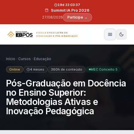
Pular para o conteúdo
19d 22:03:37
Summit IA Pro 2026
27/08/2026
Participe →
ESCOLA BRASILEIRA DE
GRADUAÇÃO E PÓS-GRADUAÇÃO
Início
Cursos
Educação
Online
4 meses
360h de conteúdo
MEC Conceito 5
Pós-Graduação em Docência
no Ensino Superior:
Metodologias Ativas e
Inovação Pedagógica