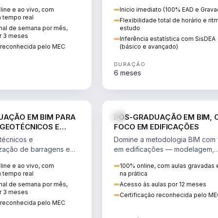
ção, geração,
perícia judicial, avaliação de im
ine e ao vivo, com
Inicio imediato (100% EAD e Grava
 revisão tarifária.
e laudos com SisDEA.
m tempo real
Flexibilidade total de horário e ri
inal de semana por mês,
estudo
r 3 meses
Inferência estatística com SisDEA
o reconhecida pelo MEC
(básico e avançado)
DURAÇÃO
6 meses
ENGENHARIA
ENGE
UAÇÃO EM BIM PARA
PÓS-GRADUAÇÃO EM BIM, 
GEOTÉCNICOS E
FOCO EM EDIFICAÇÕES
TERIZAÇÃO DE
técnicos e
Domine a metodologia BIM com
S
ização de barragens em
em edificações — modelagem,
m conformidade com a
compatibilização e gestão para 
ine e ao vivo, com
100% online, com aulas gravadas 
e segurança.
como BIM Manager.
m tempo real
na prática
inal de semana por mês,
Acesso às aulas por 12 meses
r 3 meses
Certificação reconhecida pelo M
o reconhecida pelo MEC