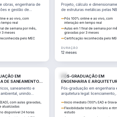
S E CONTRATOS EM
METÁLICAS COM ÊNFASE EM
e obras, engenharia de
Projeto, cálculo e dimensionam
E OBRAS COM
ações e gestão de
de estruturas metálicas pelas N
 BIM
m ênfase em BIM, em
8800 e 14762 com modelagem 
ine e ao vivo, com
Pós 100% online e ao vivo, com
s e privadas.
aplicada ao aço.
m tempo real
interação em tempo real
inal de semana por mês,
Aulas em 1 final de semana por m
r 3 meses
gravadas por 3 meses
o reconhecida pelo MEC
Certificação reconhecida pelo M
DURAÇÃO
12 meses
ENGENHARIA
ENGE
UAÇÃO EM
PÓS-GRADUAÇÃO EM
A DE SANEAMENTO E
ENGENHARIA E ARQUITETU
ÇÃO AMBIENTAL
LEGAL
ricos, saneamento e
Pós-graduação em engenharia 
ambiental, unindo
arquitetura legal: licenciamento,
slação e gestão de
perícias, laudos, REURB e assist
(EAD), com aulas gravadas,
Inicio imediato (100% EAD e Grava
técnica judicial na construção.
e atualizadas
Flexibilidade total de horário e ri
uno disponível 24 horas
estudo