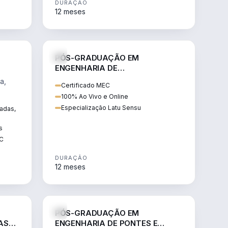
DURAÇÃO
12 meses
NHARIA
ENGENHARIA
PÓS-GRADUAÇÃO EM
ENGENHARIA DE
COMISSIONAMENTO, OPERAÇÃO
a,
Certificado MEC
E MANUTENÇÃO DE ALTA
100% Ao Vivo e Online
TENSÃO
e.
Especialização Latu Sensu
vadas,
s
EC
DURAÇÃO
12 meses
NHARIA
ENGENHARIA
PÓS-GRADUAÇÃO EM
AS
ENGENHARIA DE PONTES E