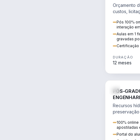
LICITAÇÕE
Orçamento d
PROJETOS 
custos, licit
ÊNFASE EM
contratos co
Pós 100% onl
obras pública
interação e
Aulas em 1 f
gravadas po
Certificaçã
DURAÇÃO
12 meses
PÓS-GRAD
ENGENHARI
PRESERVA
Recursos híd
preservação 
gestão, legi
100% online 
projetos.
apostiladas 
Portal do al