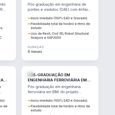
 BIM
VIADUTOS COM ÊNFASE EM BIM
ento
Pós-graduação em engenharia de
(OAE)
BR
pontes e viadutos (OAE) com ênfase
BIM
em BIM: modelagem, cálculo e
Inicio imediato (100% EAD e Gravado)
dimensionamento de pontes.
Flexibilidade total de horário e ritmo de
ês,
estudo
Uso de Revit, Civil 3D, Robot Structural
EC
Analysis e SAP2000
DURAÇÃO
6 meses
NHARIA
ENGENHARIA
PÓS-GRADUAÇÃO EM
RA
ENGENHARIA FERROVIÁRIA EM
BIM
e
Pós-graduação em engenharia
ferroviária em BIM: do projeto
ência
geométrico à orçamentação, com
do)
Inicio imediato (100% EAD e Gravado)
superestrutura, drenagem e
tmo de
Flexibilidade total de horário e ritmo de
sinalização.
estudo