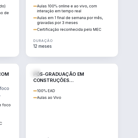
óveis
geração centralizada — e estruturar
do)
Aulas 100% online e ao vivo, com
negócios de energia.
interação em tempo real
tmo de
Aulas em 1 final de semana por mês,
gravadas por 3 meses
Certificação reconhecida pelo MEC
DURAÇÃO
12 meses
NHARIA
ENGENHARIA
COM
PÓS-GRADUAÇÃO EM
CONSTRUÇÕES
INDUSTRIALIZADAS: SISTEMAS,
 foco
100% EAD
PRODUÇÃO E GESTÃO (SIC)
Aulas ao Vivo
atuar
e foco
EC