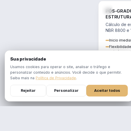
PÓS-GRAD
ESTRUTUR
PROJETOS 
Cálculo de es
NBR 8800 e 
BIM, para ga
Inicio imedi
aço.
Flexibilidade
estudo
Conteúdo atu
Sua privacidade
prática profi
Usamos cookies para operar o site, analisar o tráfego e
personalizar conteúdo e anúncios. Você decide o que permitir.
DURAÇÃO
Saiba mais na
Política de Privacidade
.
6 meses
Rejeitar
Personalizar
Aceitar todos