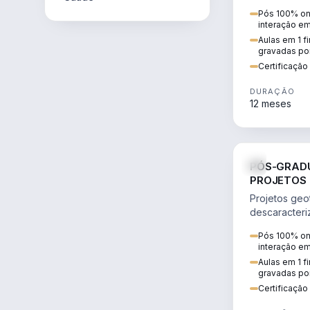
comercializa
Pós 100% onl
transmissão e
interação e
Aulas em 1 f
gravadas po
Certificaçã
DURAÇÃO
12 meses
PÓS-GRAD
PROJETOS 
DESCARAC
Projetos geo
BARRAGEN
descaracter
BIM e GIS, e
Pós 100% onl
legislação d
interação e
Aulas em 1 f
gravadas po
Certificaçã