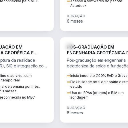
o reconhecida pelo MEC
Acesso a softwares do pacote
Autodesk
DURAÇÃO
6 meses
ENGENHARIA
ENGE
UAÇÃO EM
PÓS-GRADUAÇÃO EM
A GEODÉSICA E
ENGENHARIA GEOTÉCNICA 
LOGIAS
SOLOS E FUNDAÇÕES
ptura da realidade
Pós-graduação em engenharia
R), SIG e integração com
geotécnica de solos e fundaçõe
aestrutura e cadastro
taludes, barragens, escavações
ine e ao vivo, com
Inicio imediato (100% EAD e Grava
túneis e fundações profundas e
m tempo real
Flexibilidade total de horário e ri
especiais.
inal de semana por mês,
estudo
r 3 meses
Uso de RPAs (drones) e BIM em
o reconhecida no MEC
sondagem
DURAÇÃO
6 meses