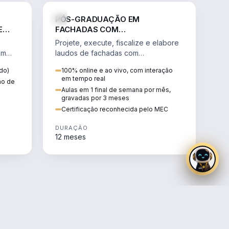
NHARIA
ENGENHARIA
PÓS-GRADUAÇÃO EM
E
FACHADAS COM
M
REVESTIMENTOS CERÂMICOS,
Projete, execute, fiscalize e elabore
PINTURAS E TEXTURAS
em
laudos de fachadas com
revestimentos cerâmicos, pinturas e
do)
100% online e ao vivo, com interação
texturas conforme as NBRs.
em tempo real
tmo de
Aulas em 1 final de semana por mês,
gravadas por 3 meses
Certificação reconhecida pelo MEC
DURAÇÃO
12 meses
NHARIA
ENGENHARIA