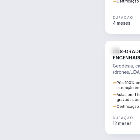
Certificaçã
DURAÇÃO
4 meses
PÓS-GRAD
ENGENHARI
GEOTECNO
Geodésia, ca
(drones/LiDA
BIM para infr
Pós 100% onl
territorial.
interação e
Aulas em 1 f
gravadas po
Certificaçã
DURAÇÃO
12 meses