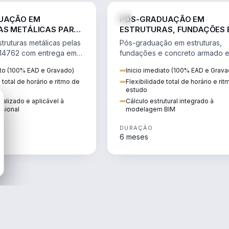
ENGENHARIA
ENGE
UAÇÃO EM
PÓS-GRADUAÇÃO EM
AS METÁLICAS PARA
ESTRUTURAS, FUNDAÇÕES 
EM BIM
CONCRETO ARMADO EM BI
truturas metálicas pelas
Pós-graduação em estruturas,
14762 com entrega em
fundações e concreto armado 
lpões e edificações em
BIM: cálculo de estruturas de
ato (100% EAD e Gravado)
Inicio imediato (100% EAD e Grava
concreto, pré-fabricadas e
 total de horário e ritmo de
Flexibilidade total de horário e ri
fundações.
estudo
alizado e aplicável à
Cálculo estrutural integrado à
ssional
modelagem BIM
DURAÇÃO
6 meses
ENGENHARIA
ENGE