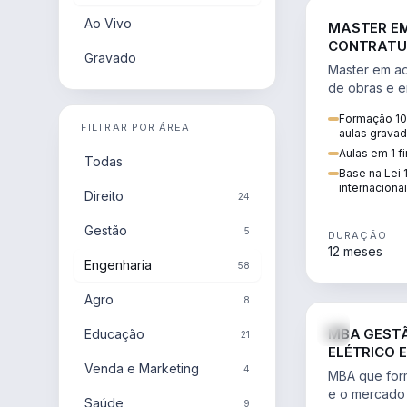
Ao Vivo
MASTER E
CONTRATUA
Gravado
ENGENHARI
Master em ad
de obras e e
ciclo do con
Formação 10
pleitos, dela
FILTRAR POR ÁREA
aulas gravad
Aulas em 1 f
Todas
Base na Lei 
internaciona
Direito
24
Gestão
5
DURAÇÃO
12 meses
Engenharia
58
Agro
8
MBA GEST
Educação
21
ELÉTRICO 
Venda e Marketing
ENERGIA
4
MBA que form
e o mercado 
Saúde
9