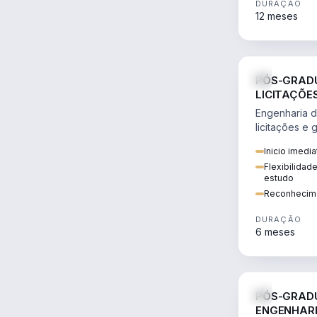
DURAÇÃO
12 meses
PÓS-GRAD
LICITAÇÕE
PROJETOS 
Engenharia d
licitações e
obras usand
Inicio imedi
estratégica.
Flexibilidade
estudo
Reconhecime
DURAÇÃO
6 meses
PÓS-GRAD
ENGENHARI