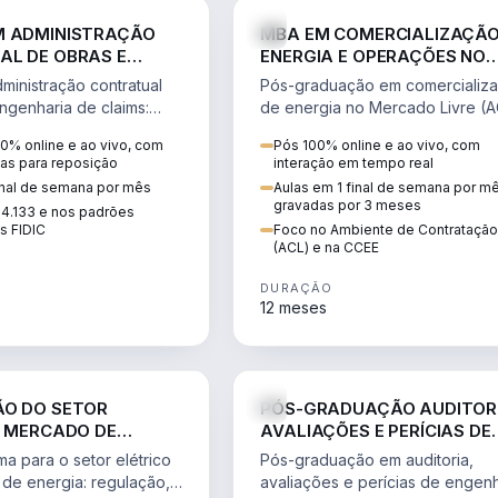
ENGENHARIA
ENGE
M ADMINISTRAÇÃO
MBA EM COMERCIALIZAÇÃO
L DE OBRAS E
ENERGIA E OPERAÇÕES NO
A DE CLAIMS
MERCADO LIVRE
ministração contratual
Pós-graduação em comercializ
ngenharia de claims:
de energia no Mercado Livre (A
trato, fundamentação de
CCEE, formação de PLD, gestão
0% online e ao vivo, com
Pós 100% online e ao vivo, com
y analysis e FIDIC.
risco e migração de clientes.
as para reposição
interação em tempo real
inal de semana por mês
Aulas em 1 final de semana por m
gravadas por 3 meses
14.133 e nos padrões
is FIDIC
Foco no Ambiente de Contratação
(ACL) e na CCEE
DURAÇÃO
12 meses
ENGENHARIA
ENGE
ÃO DO SETOR
PÓS-GRADUAÇÃO AUDITOR
E MERCADO DE
AVALIAÇÕES E PERÍCIAS DE
ENGENHARIA
a para o setor elétrico
Pós-graduação em auditoria,
de energia: regulação,
avaliações e perícias de engenh