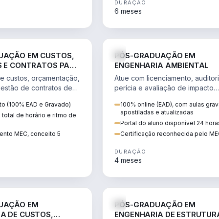
DURAÇÃO
6 meses
ENGENHARIA
ENGE
UAÇÃO EM CUSTOS,
PÓS-GRADUAÇÃO EM
S E CONTRATOS PARA
ENGENHARIA AMBIENTAL
EM BIM
e custos, orçamentação,
Atue com licenciamento, auditori
 gestão de contratos de
perícia e avaliação de impacto
o o BIM como ferramenta
ambiental, SGA e sustentabilidad
ato (100% EAD e Gravado)
100% online (EAD), com aulas gra
apostiladas e atualizadas
 total de horário e ritmo de
Portal do aluno disponível 24 hora
nto MEC, conceito 5
Certificação reconhecida pelo M
DURAÇÃO
4 meses
ENGENHARIA
ENGE
UAÇÃO EM
PÓS-GRADUAÇÃO EM
A DE CUSTOS,
ENGENHARIA DE ESTRUTUR