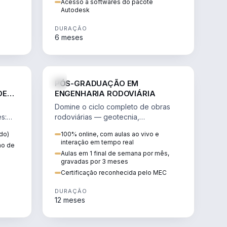
Acesso a softwares do pacote
Autodesk
DURAÇÃO
6 meses
NHARIA
ENGENHARIA
PÓS-GRADUAÇÃO EM
DE
ENGENHARIA RODOVIÁRIA
Domine o ciclo completo de obras
s:
rodoviárias — geotecnia,
,
dimensionamento de pavimentos,
do)
100% online, com aulas ao vivo e
drenagem, tráfego e contratos.
interação em tempo real
tmo de
Aulas em 1 final de semana por mês,
gravadas por 3 meses
Certificação reconhecida pelo MEC
DURAÇÃO
12 meses