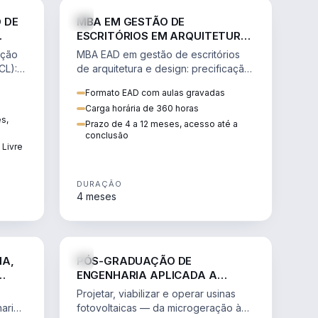
NHARIA
ENGENHARIA
 DE
MBA EM GESTÃO DE
ESCRITÓRIOS EM ARQUITETURA
E DESIGN
ação
MBA EAD em gestão de escritórios
CL):
de arquitetura e design: precificação,
 de
marketing, branding, finanças e
Formato EAD com aulas gravadas
gestão de equipes criativas.
Carga horária de 360 horas
ês,
Prazo de 4 a 12 meses, acesso até a
conclusão
 Livre
DURAÇÃO
4 meses
NHARIA
ENGENHARIA
IA,
PÓS-GRADUAÇÃO DE
ENGENHARIA APLICADA A
PROJETOS DE ENERGIA SOLAR E
Projetar, viabilizar e operar usinas
SISTEMAS FOTOVOLTAICOS
aria:
fotovoltaicas — da microgeração à