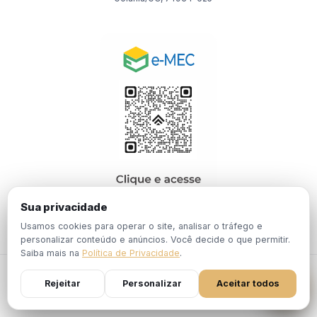
Sua privacidade
Usamos cookies para operar o site, analisar o tráfego e
personalizar conteúdo e anúncios. Você decide o que permitir.
Saiba mais na
Política de Privacidade
.
© 2026 EBPÓS. Todos os direitos reservados.
Rejeitar
Personalizar
Aceitar todos
Política de
Termos de
Portaria Nº 1.201, de 19 de Dezembro de
Privacidade
Uso
2024