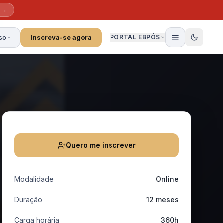
s →
so
Inscreva-se agora
PORTAL EBPÓS
Quero me inscrever
Modalidade
Online
Duração
12 meses
Carga horária
360h