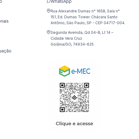
o
WhatsApp
Rua Alexandre Dumas n° 1658, Sala n°
151, Ed. Dumas Tower. Chácara Santo
onais
Antônio, São Paulo, SP - CEP 04717-004.
Segunda Avenida, Qd 04-B, Lt 14 –
Cidade Vera Cruz
Goiânia/GO, 74934-625
uação