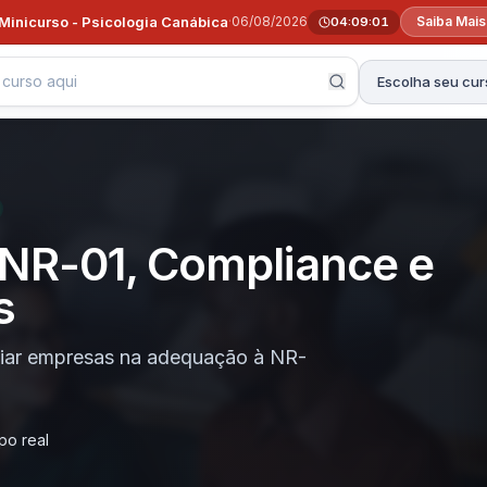
Minicurso - Psicologia Canábica
·
06/08/2026
Saiba Mai
04:09:00
Escolha seu cur
NR-01, Compliance e
s
apoiar empresas na adequação à NR-
po real