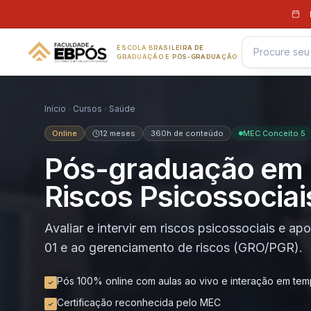
Pular para o conteúdo
ESCOLA BRASILEIRA DE
GRADUAÇÃO E PÓS-GRADUAÇÃO
Início
Cursos
Saúde
Online
12 meses
360h de conteúdo
MEC Conceito 5
Pós-graduação em 
Riscos Psicossociai
Avaliar e intervir em riscos psicossociais e 
01 e ao gerenciamento de riscos (GRO/PGR).
Pós 100% online com aulas ao vivo e interação em tem
Certificação reconhecida pelo MEC