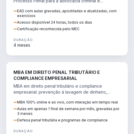
Processo Penal para a advocacia criminal e
concursos jurídicos.
EAD com aulas gravadas, apostiladas e atualizadas, com
exercícios
Acesso disponível 24 horas, todos os dias
Certificação reconhecida pelo MEC
DURAÇÃO
4 meses
DIREITO
MBA EM DIREITO PENAL TRIBUTÁRIO E
COMPLIANCE EMPRESARIAL
MBA em direito penal tributário e compliance
empresarial: prevenção à lavagem de dinheiro,
crimes tributários e auditoria.
MBA 100% online e ao vivo, com interação em tempo real
Aulas em apenas 1 final de semana por mês, gravadas por
3 meses
Defesa penal tributária e programas de compliance
DURAÇÃO