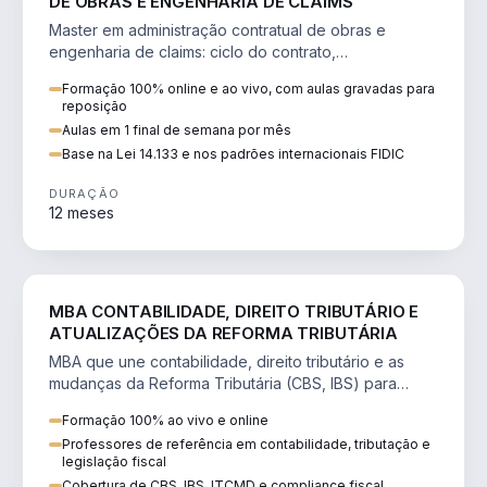
DE OBRAS E ENGENHARIA DE CLAIMS
Master em administração contratual de obras e
engenharia de claims: ciclo do contrato,
fundamentação de pleitos, delay analysis e FIDIC.
Formação 100% online e ao vivo, com aulas gravadas para
reposição
Aulas em 1 final de semana por mês
Base na Lei 14.133 e nos padrões internacionais FIDIC
DURAÇÃO
12 meses
DIREITO
MBA CONTABILIDADE, DIREITO TRIBUTÁRIO E
ATUALIZAÇÕES DA REFORMA TRIBUTÁRIA
MBA que une contabilidade, direito tributário e as
mudanças da Reforma Tributária (CBS, IBS) para
atuação estratégica no novo cenário.
Formação 100% ao vivo e online
Professores de referência em contabilidade, tributação e
legislação fiscal
Cobertura de CBS, IBS, ITCMD e compliance fiscal