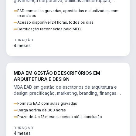
governança corporativa, políticas anticorrupção,
melhoria contínua e IA aplicada a processos.
EAD com aulas gravadas, apostiladas e atualizadas, com
exercícios
Acesso disponível 24 horas, todos os dias
Certificação reconhecida pelo MEC
DURAÇÃO
4 meses
ENGENHARIA
MBA EM GESTÃO DE ESCRITÓRIOS EM
ARQUITETURA E DESIGN
MBA EAD em gestão de escritórios de arquitetura e
design: precificação, marketing, branding, finanças e
gestão de equipes criativas.
Formato EAD com aulas gravadas
Carga horária de 360 horas
Prazo de 4 a 12 meses, acesso até a conclusão
DURAÇÃO
4 meses