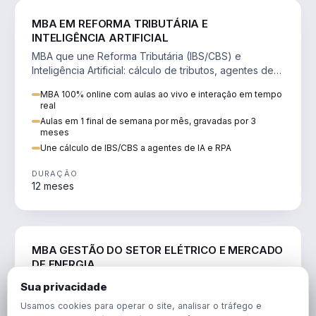
DIREITO
MBA EM REFORMA TRIBUTÁRIA E
INTELIGÊNCIA ARTIFICIAL
MBA que une Reforma Tributária (IBS/CBS) e
Inteligência Artificial: cálculo de tributos, agentes de
IA, RPA e automação da rotina fiscal.
MBA 100% online com aulas ao vivo e interação em tempo
real
Aulas em 1 final de semana por mês, gravadas por 3
meses
Une cálculo de IBS/CBS a agentes de IA e RPA
DURAÇÃO
12 meses
ENGENHARIA
MBA GESTÃO DO SETOR ELÉTRICO E MERCADO
DE ENERGIA
MBA que forma para o setor elétrico e o mercado de
Sua privacidade
energia: regulação, comercialização, geração,
Usamos cookies para operar o site, analisar o tráfego e
transmissão e revisão tarifária.