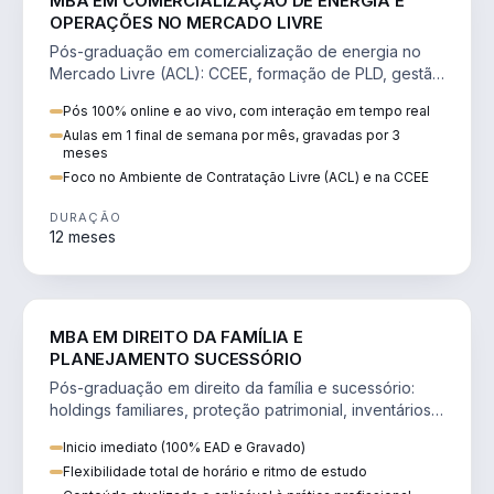
MBA EM COMERCIALIZAÇÃO DE ENERGIA E
OPERAÇÕES NO MERCADO LIVRE
Pós-graduação em comercialização de energia no
Mercado Livre (ACL): CCEE, formação de PLD, gestão
de risco e migração de clientes.
Pós 100% online e ao vivo, com interação em tempo real
Aulas em 1 final de semana por mês, gravadas por 3
meses
Foco no Ambiente de Contratação Livre (ACL) e na CCEE
DURAÇÃO
12 meses
DIREITO
MBA EM DIREITO DA FAMÍLIA E
PLANEJAMENTO SUCESSÓRIO
Pós-graduação em direito da família e sucessório:
holdings familiares, proteção patrimonial, inventários
e tributação da sucessão.
Inicio imediato (100% EAD e Gravado)
Flexibilidade total de horário e ritmo de estudo