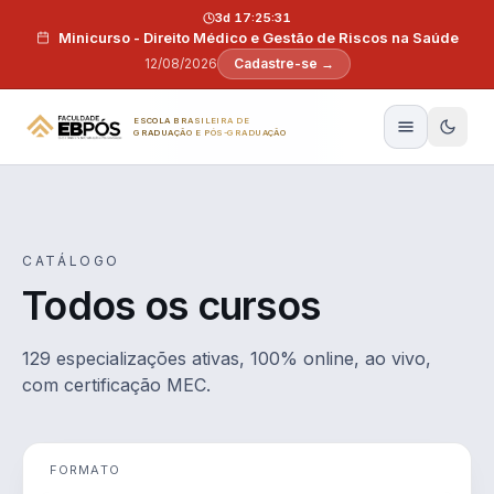
Pular para o conteúdo
3d 17:25:30
Minicurso - Direito Médico e Gestão de Riscos na Saúde
12/08/2026
Cadastre-se →
ESCOLA BRASILEIRA DE
GRADUAÇÃO E PÓS-GRADUAÇÃO
CATÁLOGO
Todos os cursos
129 especializações ativas, 100% online, ao vivo,
com certificação MEC.
FORMATO