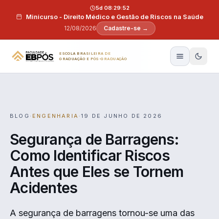
Pular para o conteúdo
5d 08:29:51
Minicurso - Direito Médico e Gestão de Riscos na Saúde
12/08/2026
Cadastre-se →
ESCOLA BRASILEIRA DE
GRADUAÇÃO E PÓS-GRADUAÇÃO
BLOG
·
ENGENHARIA
·
19 DE JUNHO DE 2026
Segurança de Barragens:
Como Identificar Riscos
Antes que Eles se Tornem
Acidentes
A segurança de barragens tornou-se uma das