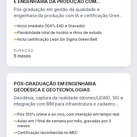
E ENGENHARIA DA PRODUÇÃO COM
INTELIGÊNCIA ARTIFICIAL (COM CERTIFICAÇÃO
Pós-graduação em gestão da qualidade e
GREEN BELT)
engenharia da produção com IA e certificação Green
Belt: Lean Six Sigma e ISO 9000.
Inicio imediato (100% EAD e Gravado)
Flexibilidade total de horário e ritmo de estudo
Inclui certificação Lean Six Sigma Green Belt
DURAÇÃO
6 meses
ENGENHARIA
PÓS-GRADUAÇÃO EM ENGENHARIA
GEODÉSICA E GEOTECNOLOGIAS
Geodésia, captura da realidade (drones/LiDAR), SIG e
integração com BIM para infraestrutura e cadastro
territorial.
Pós 100% online e ao vivo, com interação em tempo real
Aulas em 1 final de semana por mês, gravadas por 3
meses
Certificação reconhecida no MEC