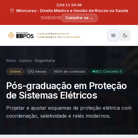
Pular para o conteúdo
5d 11:54:27
Minicurso - Direito Médico e Gestão de Riscos na Saúde
12/08/2026
Cadastre-se →
ESCOLA BRASILEIRA DE
GRADUAÇÃO E PÓS-GRADUAÇÃO
Início
Cursos
Engenharia
Online
12 meses
360h de conteúdo
MEC Conceito 5
Pós-graduação em Proteção
de Sistemas Elétricos
Projetar e ajustar esquemas de proteção elétrica com
coordenação, seletividade e relés modernos.