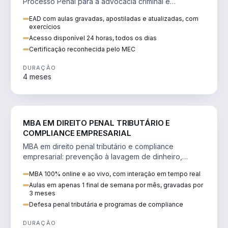
Processo Penal para a advocacia criminal e
concursos jurídicos.
EAD com aulas gravadas, apostiladas e atualizadas, com
exercícios
Acesso disponível 24 horas, todos os dias
Certificação reconhecida pelo MEC
DURAÇÃO
4 meses
DIREITO
MBA EM DIREITO PENAL TRIBUTÁRIO E
COMPLIANCE EMPRESARIAL
MBA em direito penal tributário e compliance
empresarial: prevenção à lavagem de dinheiro,
crimes tributários e auditoria.
MBA 100% online e ao vivo, com interação em tempo real
Aulas em apenas 1 final de semana por mês, gravadas por
3 meses
Defesa penal tributária e programas de compliance
DURAÇÃO