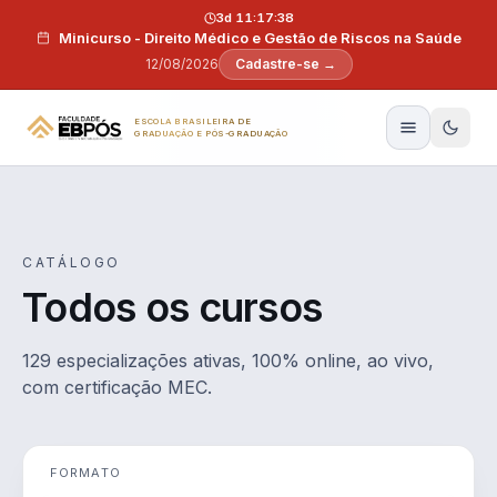
Pular para o conteúdo
3d 11:17:37
Minicurso - Direito Médico e Gestão de Riscos na Saúde
12/08/2026
Cadastre-se →
ESCOLA BRASILEIRA DE
GRADUAÇÃO E PÓS-GRADUAÇÃO
CATÁLOGO
Todos os cursos
129 especializações ativas, 100% online, ao vivo,
com certificação MEC.
FORMATO