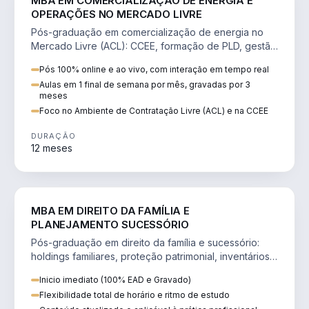
MBA EM COMERCIALIZAÇÃO DE ENERGIA E
OPERAÇÕES NO MERCADO LIVRE
Pós-graduação em comercialização de energia no
Mercado Livre (ACL): CCEE, formação de PLD, gestão
de risco e migração de clientes.
Pós 100% online e ao vivo, com interação em tempo real
Aulas em 1 final de semana por mês, gravadas por 3
meses
Foco no Ambiente de Contratação Livre (ACL) e na CCEE
DURAÇÃO
12 meses
DIREITO
MBA EM DIREITO DA FAMÍLIA E
PLANEJAMENTO SUCESSÓRIO
Pós-graduação em direito da família e sucessório:
holdings familiares, proteção patrimonial, inventários
e tributação da sucessão.
Inicio imediato (100% EAD e Gravado)
Flexibilidade total de horário e ritmo de estudo