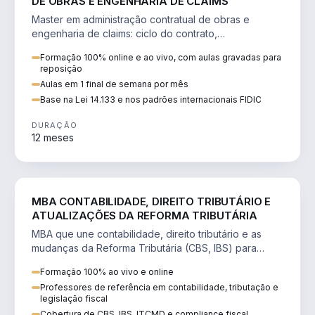
DE OBRAS E ENGENHARIA DE CLAIMS
Master em administração contratual de obras e
engenharia de claims: ciclo do contrato,
fundamentação de pleitos, delay analysis e FIDIC.
Formação 100% online e ao vivo, com aulas gravadas para
reposição
Aulas em 1 final de semana por mês
Base na Lei 14.133 e nos padrões internacionais FIDIC
DURAÇÃO
12 meses
DIREITO
MBA CONTABILIDADE, DIREITO TRIBUTÁRIO E
ATUALIZAÇÕES DA REFORMA TRIBUTÁRIA
MBA que une contabilidade, direito tributário e as
mudanças da Reforma Tributária (CBS, IBS) para
atuação estratégica no novo cenário.
Formação 100% ao vivo e online
Professores de referência em contabilidade, tributação e
legislação fiscal
Cobertura de CBS, IBS, ITCMD e compliance fiscal