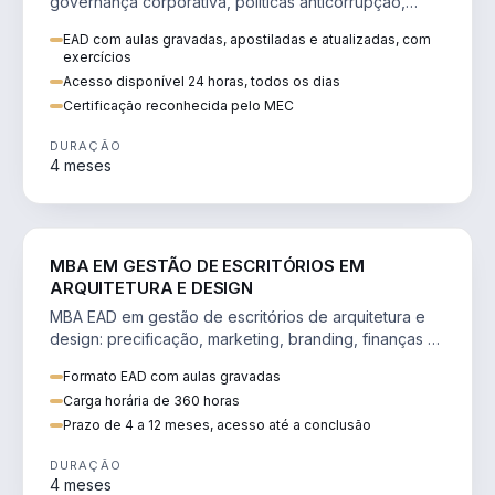
governança corporativa, políticas anticorrupção,
melhoria contínua e IA aplicada a processos.
EAD com aulas gravadas, apostiladas e atualizadas, com
exercícios
Acesso disponível 24 horas, todos os dias
Certificação reconhecida pelo MEC
DURAÇÃO
4 meses
ENGENHARIA
MBA EM GESTÃO DE ESCRITÓRIOS EM
ARQUITETURA E DESIGN
MBA EAD em gestão de escritórios de arquitetura e
design: precificação, marketing, branding, finanças e
gestão de equipes criativas.
Formato EAD com aulas gravadas
Carga horária de 360 horas
Prazo de 4 a 12 meses, acesso até a conclusão
DURAÇÃO
4 meses