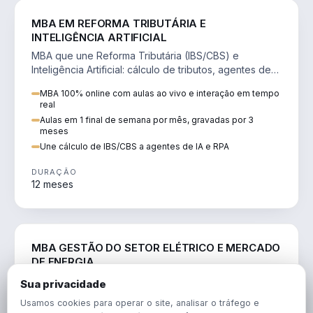
DIREITO
MBA EM REFORMA TRIBUTÁRIA E
INTELIGÊNCIA ARTIFICIAL
MBA que une Reforma Tributária (IBS/CBS) e
Inteligência Artificial: cálculo de tributos, agentes de
IA, RPA e automação da rotina fiscal.
MBA 100% online com aulas ao vivo e interação em tempo
real
Aulas em 1 final de semana por mês, gravadas por 3
meses
Une cálculo de IBS/CBS a agentes de IA e RPA
DURAÇÃO
12 meses
ENGENHARIA
MBA GESTÃO DO SETOR ELÉTRICO E MERCADO
DE ENERGIA
MBA que forma para o setor elétrico e o mercado de
Sua privacidade
energia: regulação, comercialização, geração,
Usamos cookies para operar o site, analisar o tráfego e
transmissão e revisão tarifária.