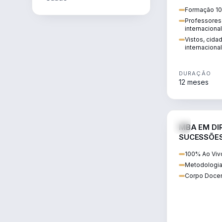
internacional:
Formação 10
regularização
Professores 
transnacional
internaciona
Vistos, cida
internacional
DURAÇÃO
12 meses
MBA EM DIR
SUCESSÕES
CONTEMP
100% Ao Viv
Metodologia
Corpo Docen