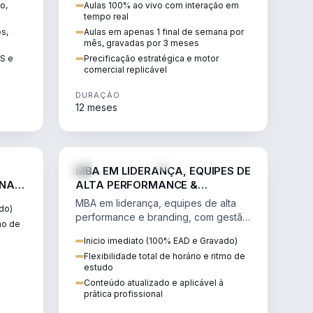
o,
Aulas 100% ao vivo com interação em
GIS e
escalável, lucrativo e bem
tempo real
precificado.
ês,
Aulas em apenas 1 final de semana por
mês, gravadas por 3 meses
IS e
Precificação estratégica e motor
comercial replicável
DURAÇÃO
12 meses
IREITO
VENDA E MARKETING
MBA EM LIDERANÇA, EQUIPES DE
 NA
ALTA PERFORMANCE &
BRANDING
MBA em liderança, equipes de alta
do)
performance e branding, com gestão
tmo de
por resultados, liderança humanizada
Inicio imediato (100% EAD e Gravado)
e comunicação persuasiva.
Flexibilidade total de horário e ritmo de
estudo
Conteúdo atualizado e aplicável à
prática profissional