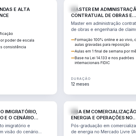
ENGE
NDAS E ALTA
MASTER EM ADMINISTRAÇ
NCE
CONTRATUAL DE OBRAS E
ENGENHARIA DE CLAIMS
Master em administração contrat
de obras e engenharia de claim
ficação
ciclo do contrato, fundamentaç
Formação 100% online e ao vivo,
ior poder de escala
pleitos, delay analysis e FIDIC.
aulas gravadas para reposição
s consistência
Aulas em 1 final de semana por m
Base na Lei 14.133 e nos padrões
internacionais FIDIC
DURAÇÃO
12 meses
DIREITO
ENGE
TO IMIGRATÓRIO,
MBA EM COMERCIALIZAÇÃO
O E O CENÁRIO
ENERGIA E OPERAÇÕES NO
ONAL
MERCADO LIVRE
o imigratório e
Pós-graduação em comercializ
om visão do cenário
de energia no Mercado Livre (A