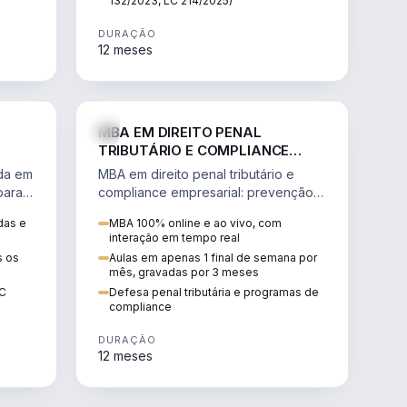
132/2023, LC 214/2025)
DURAÇÃO
12 meses
IREITO
DIREITO
MBA EM DIREITO PENAL
TRIBUTÁRIO E COMPLIANCE
EMPRESARIAL
ada em
MBA em direito penal tributário e
para a
compliance empresarial: prevenção à
lavagem de dinheiro, crimes
das e
MBA 100% online e ao vivo, com
tributários e auditoria.
interação em tempo real
s os
Aulas em apenas 1 final de semana por
mês, gravadas por 3 meses
EC
Defesa penal tributária e programas de
compliance
DURAÇÃO
12 meses