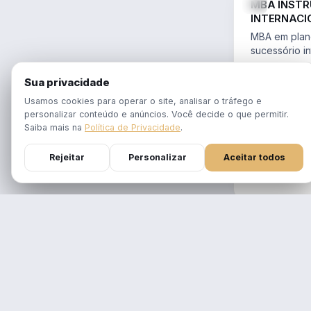
MBA INST
INTERNACI
PLANEJAME
MBA em plane
SUCESSÓR
sucessório in
trusts e offs
MBA 100% ao
14.754/2023 
Sua privacidade
tempo real
Aulas em 1 f
Usamos cookies para operar o site, analisar o tráfego e
gravadas po
personalizar conteúdo e anúncios. Você decide o que permitir.
Atualizado p
Saiba mais na
Política de Privacidade
.
Reforma Trib
Rejeitar
Personalizar
Aceitar todos
DURAÇÃO
12 meses