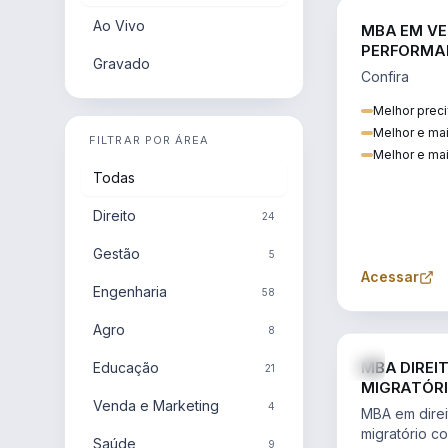
Ao Vivo
MBA EM VE
PERFORMA
Gravado
Confira
Melhor preci
Melhor e ma
FILTRAR POR ÁREA
Melhor e mai
Todas
Direito
24
Gestão
5
Acessar
Engenharia
58
Agro
8
MBA DIREI
Educação
21
MIGRATÓRI
Venda e Marketing
INTERNACI
4
MBA em direit
migratório c
Saúde
9