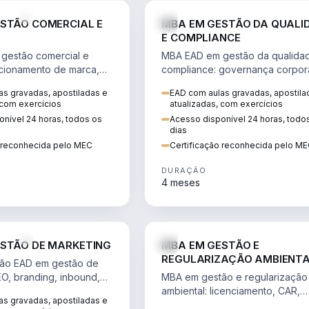
VENDA E MARKETING
STÃO COMERCIAL E
MBA EM GESTÃO DA QUALI
E COMPLIANCE
gestão comercial e
MBA EAD em gestão da qualida
cionamento de marca,
compliance: governança corpora
 marketing digital e
políticas anticorrupção, melhori
s gravadas, apostiladas e
EAD com aulas gravadas, apostila
to do consumidor na
contínua e IA aplicada a proces
 com exercícios
atualizadas, com exercícios
nível 24 horas, todos os
Acesso disponível 24 horas, todo
dias
o reconhecida pelo MEC
Certificação reconhecida pelo M
DURAÇÃO
4 meses
VENDA E MARKETING
STÃO DE MARKETING
MBA EM GESTÃO E
REGULARIZAÇÃO AMBIENT
ão EAD em gestão de
EO, branding, inbound,
MBA em gestão e regularização
ng e métricas web para
ambiental: licenciamento, CAR,
s gravadas, apostiladas e
entadas por dados.
EIA/RIMA, georreferenciamento