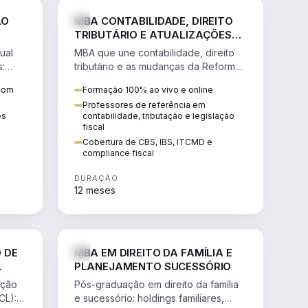
NHARIA
DIREITO
ÃO
MBA CONTABILIDADE, DIREITO
TRIBUTÁRIO E ATUALIZAÇÕES
DA REFORMA TRIBUTÁRIA
ual
MBA que une contabilidade, direito
s:
tributário e as mudanças da Reforma
ão de
Tributária (CBS, IBS) para atuação
 com
Formação 100% ao vivo e online
estratégica no novo cenário.
Professores de referência em
ês
contabilidade, tributação e legislação
fiscal
Cobertura de CBS, IBS, ITCMD e
compliance fiscal
DURAÇÃO
12 meses
NHARIA
DIREITO
 DE
MBA EM DIREITO DA FAMÍLIA E
PLANEJAMENTO SUCESSÓRIO
ação
Pós-graduação em direito da família
CL):
e sucessório: holdings familiares,