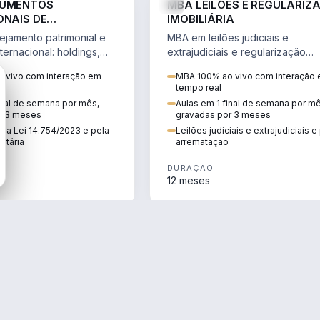
RUMENTOS
MBA LEILÕES E REGULARIZ
ONAIS DE
IMOBILIÁRIA
NTO PATRIMONIAL &
jamento patrimonial e
MBA em leilões judiciais e
IO
ternacional: holdings,
extrajudiciais e regularização
hore sob a Lei
imobiliária, com due diligence,
 vivo com interação em
MBA 100% ao vivo com interação
e a Reforma Tributária.
alienação fiduciária e pós-
tempo real
arrematação.
inal de semana por mês,
Aulas em 1 final de semana por m
r 3 meses
gravadas por 3 meses
ela Lei 14.754/2023 e pela
Leilões judiciais e extrajudiciais 
utária
arrematação
DURAÇÃO
12 meses
ENGENHARIA