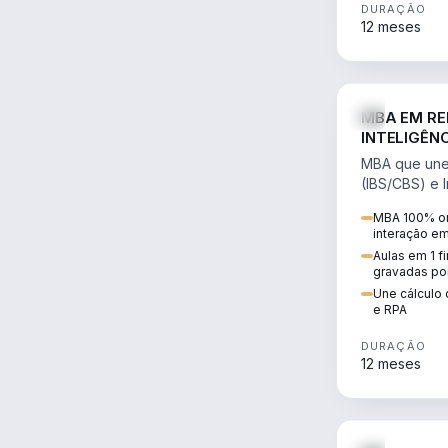
DURAÇÃO
12 meses
MBA EM RE
INTELIGÊNC
MBA que une 
(IBS/CBS) e In
cálculo de tr
MBA 100% on
RPA e automaç
interação e
Aulas em 1 f
gravadas po
Une cálculo 
e RPA
DURAÇÃO
12 meses