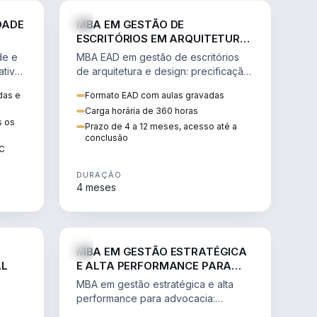
GESTÃO
ENGENHARIA
DADE
MBA EM GESTÃO DE
ESCRITÓRIOS EM ARQUITETURA
E DESIGN
de e
MBA EAD em gestão de escritórios
tiva,
de arquitetura e design: precificação,
a
marketing, branding, finanças e
das e
Formato EAD com aulas gravadas
sos.
gestão de equipes criativas.
Carga horária de 360 horas
s os
Prazo de 4 a 12 meses, acesso até a
conclusão
EC
DURAÇÃO
4 meses
AGRO
DIREITO
MBA EM GESTÃO ESTRATÉGICA
AL
E ALTA PERFORMANCE PARA
ADVOCACIA
MBA em gestão estratégica e alta
performance para advocacia:
 e
transformar o escritório num negócio