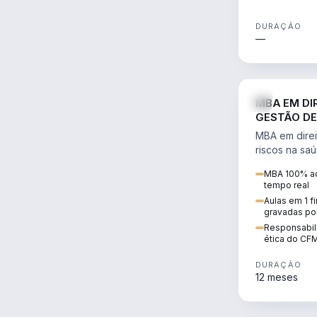
DURAÇÃO
—
MBA EM DI
GESTÃO DE
MBA em direi
riscos na sa
civil e penal
MBA 100% ao
judicializaç
tempo real
patrimonial.
Aulas em 1 f
gravadas po
Responsabili
ética do CF
DURAÇÃO
12 meses