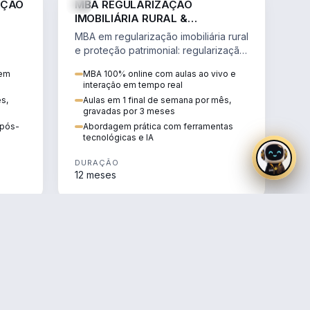
AÇÃO
MBA REGULARIZAÇÃO
IMOBILIÁRIA RURAL &
PROTEÇÃO PATRIMONIAL
MBA em regularização imobiliária rural
e proteção patrimonial: regularização
fundiária, contratos agrários e holding
 em
MBA 100% online com aulas ao vivo e
rural.
interação em tempo real
ês,
Aulas em 1 final de semana por mês,
gravadas por 3 meses
e pós-
Abordagem prática com ferramentas
tecnológicas e IA
DURAÇÃO
12 meses
AGRO
AGRO