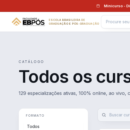
Pular para o conteúdo
Minicurso - D
ESCOLA BRASILEIRA DE
GRADUAÇÃO E PÓS-GRADUAÇÃO
CATÁLOGO
Todos os cur
129 especializações ativas, 100% online, ao vivo,
FORMATO
Todos