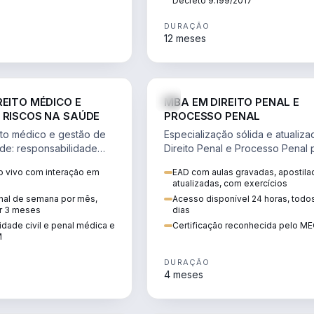
Decreto 9.199/2017
DURAÇÃO
12 meses
DIREITO
D
REITO MÉDICO E
MBA EM DIREITO PENAL E
 RISCOS NA SAÚDE
PROCESSO PENAL
to médico e gestão de
Especialização sólida e atualiz
úde: responsabilidade
Direito Penal e Processo Penal 
, ética do CFM,
advocacia criminal e concursos
 vivo com interação em
EAD com aulas gravadas, apostila
ão e planejamento
jurídicos.
atualizadas, com exercícios
inal de semana por mês,
Acesso disponível 24 horas, todo
r 3 meses
dias
dade civil e penal médica e
Certificação reconhecida pelo M
M
DURAÇÃO
4 meses