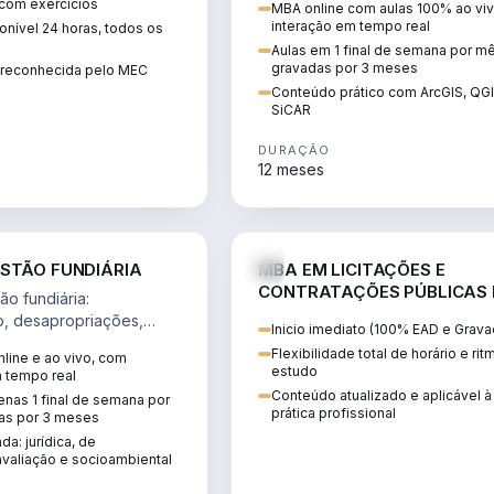
 com exercícios
MBA online com aulas 100% ao viv
perícia ambiental com ArcGIS, Q
interação em tempo real
nível 24 horas, todos os
SiCAR.
Aulas em 1 final de semana por m
gravadas por 3 meses
o reconhecida pelo MEC
Conteúdo prático com ArcGIS, QG
SiCAR
DURAÇÃO
12 meses
AGRO
D
STÃO FUNDIÁRIA
MBA EM LICITAÇÕES E
CONTRATAÇÕES PÚBLICAS
o fundiária:
ATUALIDADE
o, desapropriações,
Inicio imediato (100% EAD e Grava
 imóveis e licenciamento
Flexibilidade total de horário e ri
line e ao vivo, com
 projetos de
estudo
m tempo real
.
Conteúdo atualizado e aplicável à
nas 1 final de semana por
prática profissional
as por 3 meses
da: jurídica, de
valiação e socioambiental