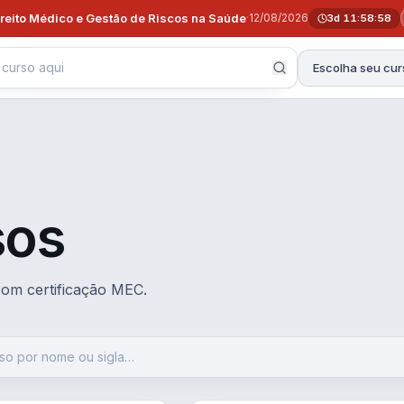
ireito Médico e Gestão de Riscos na Saúde
·
12/08/2026
3d 11:58:57
Escolha seu cur
sos
 com certificação MEC.