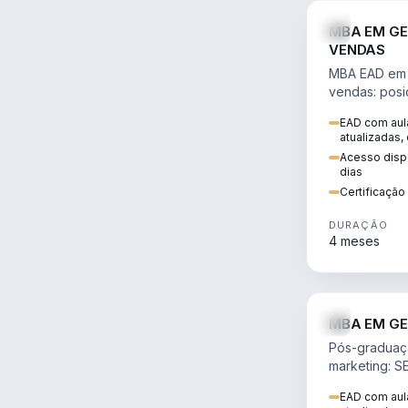
MBA EM GE
VENDAS
MBA EAD em 
vendas: posi
precificação,
EAD com aula
comportamen
atualizadas,
era digital.
Acesso dispo
dias
Certificaçã
DURAÇÃO
4 meses
MBA EM GE
Pós-graduaç
marketing: S
neuromarketi
EAD com aula
decisões ori