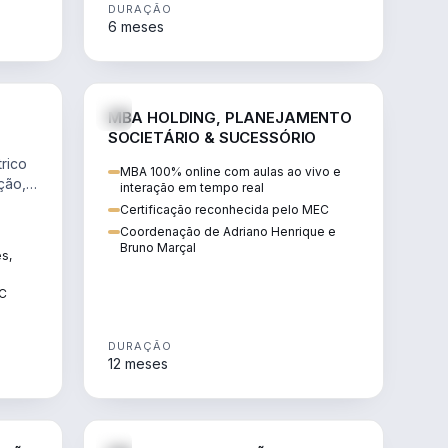
DURAÇÃO
6 meses
NHARIA
DIREITO
MBA HOLDING, PLANEJAMENTO
SOCIETÁRIO & SUCESSÓRIO
rico
MBA 100% online com aulas ao vivo e
ção,
interação em tempo real
Certificação reconhecida pelo MEC
Coordenação de Adriano Henrique e
Bruno Marçal
ês,
EC
DURAÇÃO
12 meses
IREITO
DIREITO