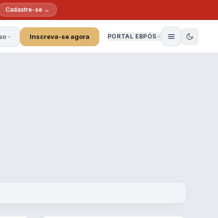
Cadastre-se →
so
Inscreva-se agora
PORTAL EBPÓS