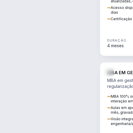
atualizadas,
Acesso dispo
dias
Certificaçã
DURAÇÃO
4 meses
MBA EM GE
MBA em gestã
regularizaçã
avaliação de
MBA 100% on
ambiental em
interação e
infraestrutura
Aulas em ape
mês, gravad
Visão integra
engenharia/a