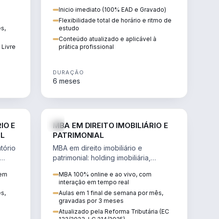
 de
proteção patrimonial, inventários e
Inicio imediato (100% EAD e Gravado)
tributação da sucessão.
Flexibilidade total de horário e ritmo de
ês,
estudo
Conteúdo atualizado e aplicável à
 Livre
prática profissional
DURAÇÃO
6 meses
IREITO
DIREITO
IO E
MBA EM DIREITO IMOBILIÁRIO E
IL
PATRIMONIAL
tório
MBA em direito imobiliário e
patrimonial: holding imobiliária,
io e
incorporações, loteamentos,
 em
MBA 100% online e ao vivo, com
contratos e impactos da Reforma
interação em tempo real
Tributária.
ês,
Aulas em 1 final de semana por mês,
gravadas por 3 meses
Atualizado pela Reforma Tributária (EC