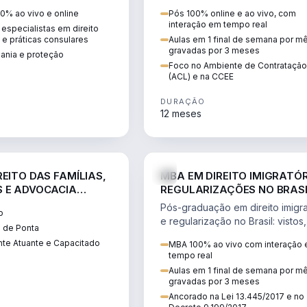
 vistos, cidadania,
CCEE, formação de PLD, gestão
0% ao vivo e online
Pós 100% online e ao vivo, com
 e consultoria
risco e migração de clientes.
interação em tempo real
especialistas em direito
.
l e práticas consulares
Aulas em 1 final de semana por m
gravadas por 3 meses
dania e proteção
Foco no Ambiente de Contratação
(ACL) e na CCEE
DURAÇÃO
12 meses
DIREITO
D
EITO DAS FAMÍLIAS,
MBA EM DIREITO IMIGRATÓR
 E ADVOCACIA
REGULARIZAÇÕES NO BRAS
ORÂNEA
Pós-graduação em direito imigra
o
e regularização no Brasil: vistos,
 de Ponta
residência, naturalização, refúg
te Atuante e Capacitado
MBA 100% ao vivo com interação
tributação do imigrante.
tempo real
Aulas em 1 final de semana por m
gravadas por 3 meses
Ancorado na Lei 13.445/2017 e no