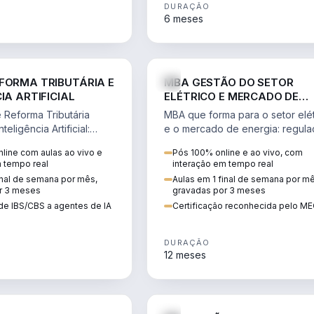
DURAÇÃO
6 meses
DIREITO
ENGE
FORMA TRIBUTÁRIA E
MBA GESTÃO DO SETOR
IA ARTIFICIAL
ELÉTRICO E MERCADO DE
ENERGIA
Reforma Tributária
MBA que forma para o setor elét
teligência Artificial:
e o mercado de energia: regula
ibutos, agentes de IA,
comercialização, geração,
line com aulas ao vivo e
Pós 100% online e ao vivo, com
ão da rotina fiscal.
transmissão e revisão tarifária.
m tempo real
interação em tempo real
inal de semana por mês,
Aulas em 1 final de semana por m
r 3 meses
gravadas por 3 meses
de IBS/CBS a agentes de IA
Certificação reconhecida pelo M
DURAÇÃO
12 meses
DIREITO
D