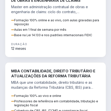
DE OBRAS E ENGENHARIA DE CLAIMS
Master em administração contratual de obras e
engenharia de claims: ciclo do contrato,
fundamentação de pleitos, delay analysis e FIDIC.
Formação 100% online e ao vivo, com aulas gravadas para
reposição
Aulas em 1 final de semana por mês
Base na Lei 14.133 e nos padrões internacionais FIDIC
DURAÇÃO
12 meses
DIREITO
MBA CONTABILIDADE, DIREITO TRIBUTÁRIO E
ATUALIZAÇÕES DA REFORMA TRIBUTÁRIA
MBA que une contabilidade, direito tributário e as
mudanças da Reforma Tributária (CBS, IBS) para
atuação estratégica no novo cenário.
Formação 100% ao vivo e online
Professores de referência em contabilidade, tributação e
legislação fiscal
Cobertura de CBS, IBS, ITCMD e compliance fiscal