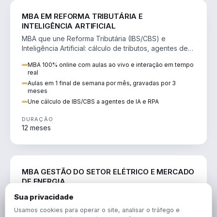
DIREITO
MBA EM REFORMA TRIBUTÁRIA E
INTELIGÊNCIA ARTIFICIAL
MBA que une Reforma Tributária (IBS/CBS) e
Inteligência Artificial: cálculo de tributos, agentes de
IA, RPA e automação da rotina fiscal.
MBA 100% online com aulas ao vivo e interação em tempo
real
Aulas em 1 final de semana por mês, gravadas por 3
meses
Une cálculo de IBS/CBS a agentes de IA e RPA
DURAÇÃO
12 meses
ENGENHARIA
MBA GESTÃO DO SETOR ELÉTRICO E MERCADO
DE ENERGIA
MBA que forma para o setor elétrico e o mercado de
Sua privacidade
energia: regulação, comercialização, geração,
Usamos cookies para operar o site, analisar o tráfego e
transmissão e revisão tarifária.