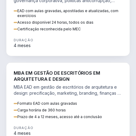
governança corporativa, políticas anticorrupção,
melhoria contínua e IA aplicada a processos.
EAD com aulas gravadas, apostiladas e atualizadas, com
exercícios
Acesso disponível 24 horas, todos os dias
Certificação reconhecida pelo MEC
DURAÇÃO
4 meses
ENGENHARIA
MBA EM GESTÃO DE ESCRITÓRIOS EM
ARQUITETURA E DESIGN
MBA EAD em gestão de escritórios de arquitetura e
design: precificação, marketing, branding, finanças e
gestão de equipes criativas.
Formato EAD com aulas gravadas
Carga horária de 360 horas
Prazo de 4 a 12 meses, acesso até a conclusão
DURAÇÃO
4 meses