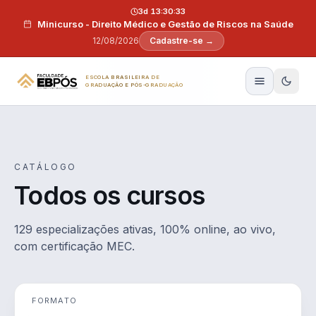
Pular para o conteúdo
3d 13:30:32
Minicurso - Direito Médico e Gestão de Riscos na Saúde
12/08/2026
Cadastre-se →
ESCOLA BRASILEIRA DE
GRADUAÇÃO E PÓS-GRADUAÇÃO
CATÁLOGO
Todos os cursos
129 especializações ativas, 100% online, ao vivo,
com certificação MEC.
FORMATO