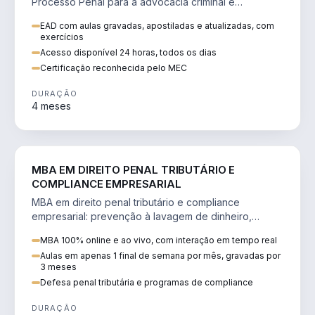
Processo Penal para a advocacia criminal e
concursos jurídicos.
EAD com aulas gravadas, apostiladas e atualizadas, com
exercícios
Acesso disponível 24 horas, todos os dias
Certificação reconhecida pelo MEC
DURAÇÃO
4 meses
DIREITO
MBA EM DIREITO PENAL TRIBUTÁRIO E
COMPLIANCE EMPRESARIAL
MBA em direito penal tributário e compliance
empresarial: prevenção à lavagem de dinheiro,
crimes tributários e auditoria.
MBA 100% online e ao vivo, com interação em tempo real
Aulas em apenas 1 final de semana por mês, gravadas por
3 meses
Defesa penal tributária e programas de compliance
DURAÇÃO