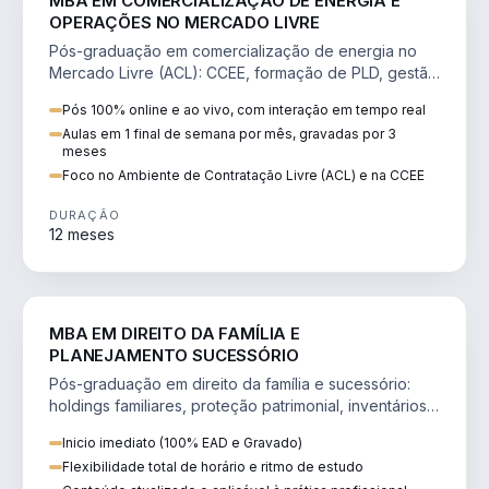
MBA EM COMERCIALIZAÇÃO DE ENERGIA E
OPERAÇÕES NO MERCADO LIVRE
Pós-graduação em comercialização de energia no
Mercado Livre (ACL): CCEE, formação de PLD, gestão
de risco e migração de clientes.
Pós 100% online e ao vivo, com interação em tempo real
Aulas em 1 final de semana por mês, gravadas por 3
meses
Foco no Ambiente de Contratação Livre (ACL) e na CCEE
DURAÇÃO
12 meses
DIREITO
MBA EM DIREITO DA FAMÍLIA E
PLANEJAMENTO SUCESSÓRIO
Pós-graduação em direito da família e sucessório:
holdings familiares, proteção patrimonial, inventários
e tributação da sucessão.
Inicio imediato (100% EAD e Gravado)
Flexibilidade total de horário e ritmo de estudo