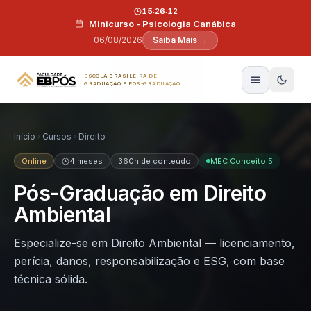
Pular para o conteúdo
15:26:11
Minicurso - Psicologia Canábica
06/08/2026
Saiba Mais →
ESCOLA BRASILEIRA DE
GRADUAÇÃO E PÓS-GRADUAÇÃO
Início
Cursos
Direito
Online
4 meses
360h de conteúdo
MEC Conceito 5
Pós-Graduação em Direito
Ambiental
Especialize-se em Direito Ambiental — licenciamento,
perícia, danos, responsabilização e ESG, com base
técnica sólida.