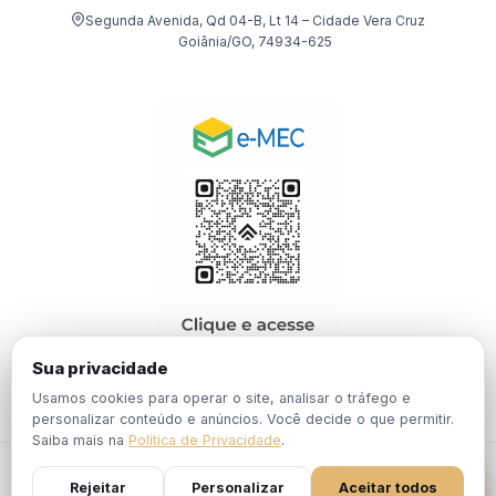
Segunda Avenida, Qd 04-B, Lt 14 – Cidade Vera Cruz
Goiânia/GO, 74934-625
Sua privacidade
Usamos cookies para operar o site, analisar o tráfego e
personalizar conteúdo e anúncios. Você decide o que permitir.
Saiba mais na
Política de Privacidade
.
© 2026 EBPÓS. Todos os direitos reservados.
Rejeitar
Personalizar
Aceitar todos
Política de
Termos de
Portaria Nº 1.201, de 19 de Dezembro de