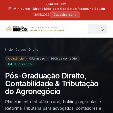
Pular para o conteúdo
4d 08:52:20
Minicurso - Direito Médico e Gestão de Riscos na Saúde
12/08/2026
Cadastre-se →
ESCOLA BRASILEIRA DE
GRADUAÇÃO E PÓS-GRADUAÇÃO
Início
Cursos
Direito
A distância
12 meses
360h de conteúdo
MEC Conceito 5
Pós-Graduação Direito,
Contabilidade & Tributação
do Agronegócio
Planejamento tributário rural, holdings agrícolas e
Reforma Tributária para advogados, contadores e