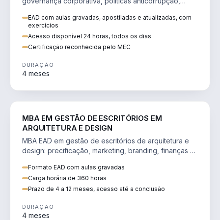
governança corporativa, políticas anticorrupção,
melhoria contínua e IA aplicada a processos.
EAD com aulas gravadas, apostiladas e atualizadas, com
exercícios
Acesso disponível 24 horas, todos os dias
Certificação reconhecida pelo MEC
DURAÇÃO
4 meses
ENGENHARIA
MBA EM GESTÃO DE ESCRITÓRIOS EM
ARQUITETURA E DESIGN
MBA EAD em gestão de escritórios de arquitetura e
design: precificação, marketing, branding, finanças e
gestão de equipes criativas.
Formato EAD com aulas gravadas
Carga horária de 360 horas
Prazo de 4 a 12 meses, acesso até a conclusão
DURAÇÃO
4 meses