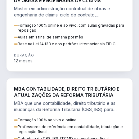
DE OBRAS E ENGENHARIA DE CLAIMS
Master em administração contratual de obras e
engenharia de claims: ciclo do contrato,
fundamentação de pleitos, delay analysis e FIDIC.
Formação 100% online e ao vivo, com aulas gravadas para
reposição
Aulas em 1 final de semana por mês
Base na Lei 14.133 e nos padrões internacionais FIDIC
DURAÇÃO
12 meses
DIREITO
MBA CONTABILIDADE, DIREITO TRIBUTÁRIO E
ATUALIZAÇÕES DA REFORMA TRIBUTÁRIA
MBA que une contabilidade, direito tributário e as
mudanças da Reforma Tributária (CBS, IBS) para
atuação estratégica no novo cenário.
Formação 100% ao vivo e online
Professores de referência em contabilidade, tributação e
legislação fiscal
Cobertura de CBS, IBS, ITCMD e compliance fiscal