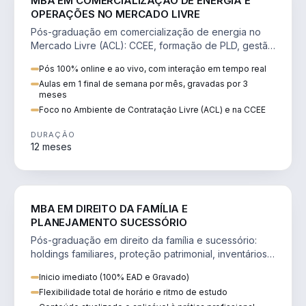
MBA EM COMERCIALIZAÇÃO DE ENERGIA E
OPERAÇÕES NO MERCADO LIVRE
Pós-graduação em comercialização de energia no
Mercado Livre (ACL): CCEE, formação de PLD, gestão
de risco e migração de clientes.
Pós 100% online e ao vivo, com interação em tempo real
Aulas em 1 final de semana por mês, gravadas por 3
meses
Foco no Ambiente de Contratação Livre (ACL) e na CCEE
DURAÇÃO
12 meses
DIREITO
MBA EM DIREITO DA FAMÍLIA E
PLANEJAMENTO SUCESSÓRIO
Pós-graduação em direito da família e sucessório:
holdings familiares, proteção patrimonial, inventários
e tributação da sucessão.
Inicio imediato (100% EAD e Gravado)
Flexibilidade total de horário e ritmo de estudo