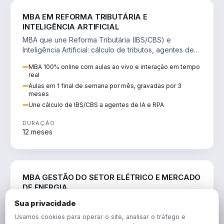
DIREITO
MBA EM REFORMA TRIBUTÁRIA E
INTELIGÊNCIA ARTIFICIAL
MBA que une Reforma Tributária (IBS/CBS) e
Inteligência Artificial: cálculo de tributos, agentes de
IA, RPA e automação da rotina fiscal.
MBA 100% online com aulas ao vivo e interação em tempo
real
Aulas em 1 final de semana por mês, gravadas por 3
meses
Une cálculo de IBS/CBS a agentes de IA e RPA
DURAÇÃO
12 meses
ENGENHARIA
MBA GESTÃO DO SETOR ELÉTRICO E MERCADO
DE ENERGIA
MBA que forma para o setor elétrico e o mercado de
Sua privacidade
energia: regulação, comercialização, geração,
Usamos cookies para operar o site, analisar o tráfego e
transmissão e revisão tarifária.