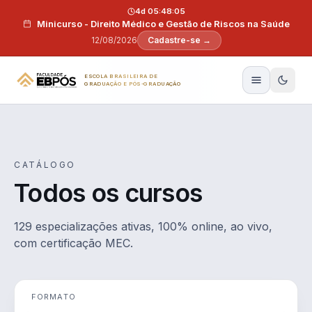
Pular para o conteúdo
4d 05:48:04
Minicurso - Direito Médico e Gestão de Riscos na Saúde
12/08/2026
Cadastre-se →
ESCOLA BRASILEIRA DE
GRADUAÇÃO E PÓS-GRADUAÇÃO
CATÁLOGO
Todos os cursos
129 especializações ativas, 100% online, ao vivo,
com certificação MEC.
FORMATO