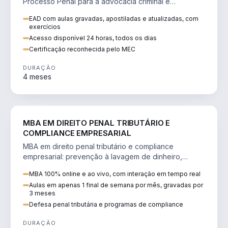
Processo Penal para a advocacia criminal e
concursos jurídicos.
EAD com aulas gravadas, apostiladas e atualizadas, com
exercícios
Acesso disponível 24 horas, todos os dias
Certificação reconhecida pelo MEC
DURAÇÃO
4 meses
DIREITO
MBA EM DIREITO PENAL TRIBUTÁRIO E
COMPLIANCE EMPRESARIAL
MBA em direito penal tributário e compliance
empresarial: prevenção à lavagem de dinheiro,
crimes tributários e auditoria.
MBA 100% online e ao vivo, com interação em tempo real
Aulas em apenas 1 final de semana por mês, gravadas por
3 meses
Defesa penal tributária e programas de compliance
DURAÇÃO