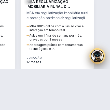
AÇÃO
MBA REGULARIZAÇÃO
IMOBILIÁRIA RURAL &
PROTEÇÃO PATRIMONIAL
MBA em regularização imobiliária rural
e proteção patrimonial: regularização
fundiária, contratos agrários e holding
 em
MBA 100% online com aulas ao vivo e
rural.
interação em tempo real
ês,
Aulas em 1 final de semana por mês,
gravadas por 3 meses
e pós-
Abordagem prática com ferramentas
tecnológicas e IA
DURAÇÃO
12 meses
AGRO
AGRO