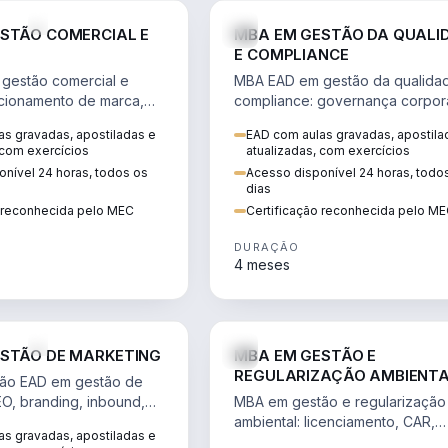
VENDA E MARKETING
STÃO COMERCIAL E
MBA EM GESTÃO DA QUALI
E COMPLIANCE
gestão comercial e
MBA EAD em gestão da qualida
cionamento de marca,
compliance: governança corpora
 marketing digital e
políticas anticorrupção, melhori
s gravadas, apostiladas e
EAD com aulas gravadas, apostila
to do consumidor na
contínua e IA aplicada a proces
 com exercícios
atualizadas, com exercícios
nível 24 horas, todos os
Acesso disponível 24 horas, todo
dias
o reconhecida pelo MEC
Certificação reconhecida pelo M
DURAÇÃO
4 meses
VENDA E MARKETING
STÃO DE MARKETING
MBA EM GESTÃO E
REGULARIZAÇÃO AMBIENT
ão EAD em gestão de
EO, branding, inbound,
MBA em gestão e regularização
ng e métricas web para
ambiental: licenciamento, CAR,
s gravadas, apostiladas e
entadas por dados.
EIA/RIMA, georreferenciamento