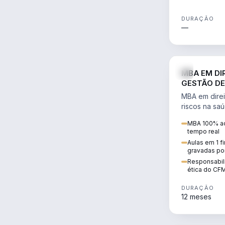
DURAÇÃO
—
MBA EM DI
GESTÃO DE
MBA em direi
riscos na sa
civil e penal
MBA 100% ao
judicializaç
tempo real
patrimonial.
Aulas em 1 f
gravadas po
Responsabili
ética do CF
DURAÇÃO
12 meses