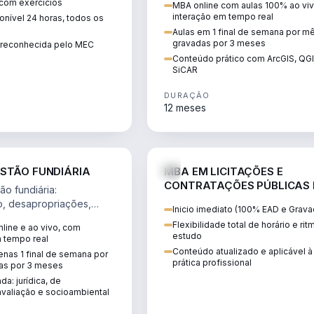
 com exercícios
MBA online com aulas 100% ao viv
perícia ambiental com ArcGIS, Q
interação em tempo real
nível 24 horas, todos os
SiCAR.
Aulas em 1 final de semana por m
gravadas por 3 meses
o reconhecida pelo MEC
Conteúdo prático com ArcGIS, QG
SiCAR
DURAÇÃO
12 meses
AGRO
D
STÃO FUNDIÁRIA
MBA EM LICITAÇÕES E
CONTRATAÇÕES PÚBLICAS
o fundiária:
ATUALIDADE
o, desapropriações,
Inicio imediato (100% EAD e Grava
 imóveis e licenciamento
Flexibilidade total de horário e ri
line e ao vivo, com
 projetos de
estudo
m tempo real
.
Conteúdo atualizado e aplicável à
nas 1 final de semana por
prática profissional
as por 3 meses
da: jurídica, de
valiação e socioambiental