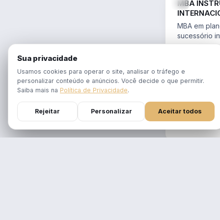
MBA INST
INTERNACI
PLANEJAME
MBA em plane
SUCESSÓR
sucessório in
trusts e offs
MBA 100% ao
14.754/2023 
Sua privacidade
tempo real
Aulas em 1 f
Usamos cookies para operar o site, analisar o tráfego e
gravadas po
personalizar conteúdo e anúncios. Você decide o que permitir.
Atualizado p
Saiba mais na
Política de Privacidade
.
Reforma Trib
Rejeitar
Personalizar
Aceitar todos
DURAÇÃO
12 meses