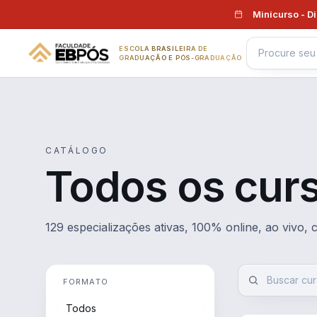
Pular para o conteúdo
Minicurso - D
ESCOLA BRASILEIRA DE
GRADUAÇÃO E PÓS-GRADUAÇÃO
CATÁLOGO
Todos os cur
129 especializações ativas, 100% online, ao vivo,
FORMATO
Todos