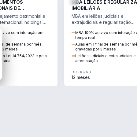
RUMENTOS
MBA LEILÕES E REGULARIZ
ONAIS DE
IMOBILIÁRIA
NTO PATRIMONIAL &
jamento patrimonial e
MBA em leilões judiciais e
IO
ternacional: holdings,
extrajudiciais e regularização
hore sob a Lei
imobiliária, com due diligence,
 vivo com interação em
MBA 100% ao vivo com interação
e a Reforma Tributária.
alienação fiduciária e pós-
tempo real
arrematação.
inal de semana por mês,
Aulas em 1 final de semana por m
r 3 meses
gravadas por 3 meses
ela Lei 14.754/2023 e pela
Leilões judiciais e extrajudiciais 
utária
arrematação
DURAÇÃO
12 meses
ENGENHARIA