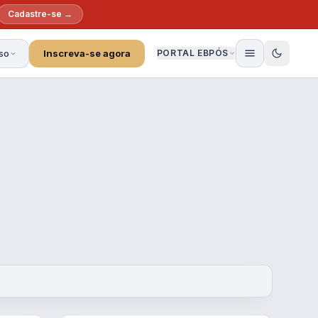
Cadastre-se →
so
Inscreva-se agora
PORTAL EBPÓS