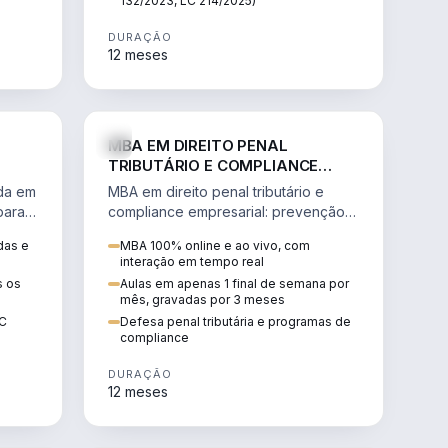
132/2023, LC 214/2025)
DURAÇÃO
12 meses
IREITO
DIREITO
MBA EM DIREITO PENAL
TRIBUTÁRIO E COMPLIANCE
EMPRESARIAL
ada em
MBA em direito penal tributário e
para a
compliance empresarial: prevenção à
lavagem de dinheiro, crimes
das e
MBA 100% online e ao vivo, com
tributários e auditoria.
interação em tempo real
s os
Aulas em apenas 1 final de semana por
mês, gravadas por 3 meses
EC
Defesa penal tributária e programas de
compliance
DURAÇÃO
12 meses