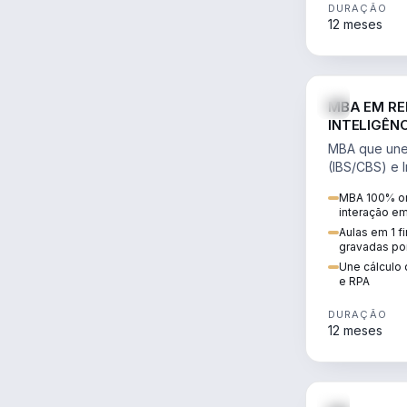
DURAÇÃO
12 meses
MBA EM RE
INTELIGÊNC
MBA que une 
(IBS/CBS) e In
cálculo de tr
MBA 100% on
RPA e automaç
interação e
Aulas em 1 f
gravadas po
Une cálculo 
e RPA
DURAÇÃO
12 meses