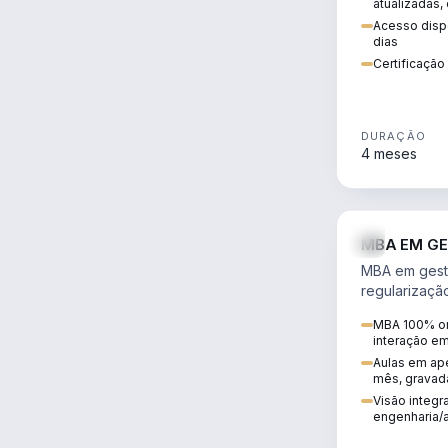
atualizadas,
Acesso dispo
dias
Certificaçã
DURAÇÃO
4 meses
MBA EM GE
MBA em gestã
regularizaçã
avaliação de
MBA 100% on
ambiental em
interação e
infraestrutura
Aulas em ape
mês, gravad
Visão integra
engenharia/a