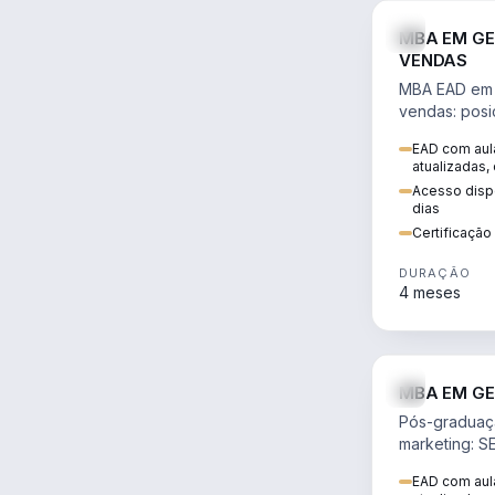
MBA EM GE
VENDAS
MBA EAD em 
vendas: posi
precificação,
EAD com aula
comportamen
atualizadas,
era digital.
Acesso dispo
dias
Certificaçã
DURAÇÃO
4 meses
MBA EM GE
Pós-graduaç
marketing: S
neuromarketi
EAD com aula
decisões ori