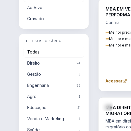
Ao Vivo
MBA EM VE
PERFORMA
Gravado
Confira
Melhor preci
Melhor e ma
FILTRAR POR ÁREA
Melhor e mai
Todas
Direito
24
Gestão
5
Acessar
Engenharia
58
Agro
8
MBA DIREI
Educação
21
MIGRATÓRI
Venda e Marketing
INTERNACI
4
MBA em direit
migratório c
Saúde
9