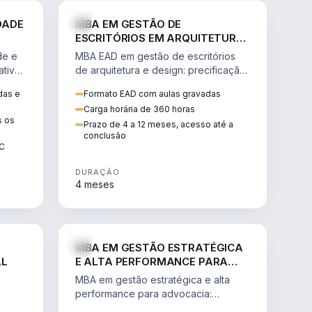
GESTÃO
ENGENHARIA
DADE
MBA EM GESTÃO DE
ESCRITÓRIOS EM ARQUITETURA
E DESIGN
de e
MBA EAD em gestão de escritórios
tiva,
de arquitetura e design: precificação,
a
marketing, branding, finanças e
das e
Formato EAD com aulas gravadas
sos.
gestão de equipes criativas.
Carga horária de 360 horas
s os
Prazo de 4 a 12 meses, acesso até a
conclusão
EC
DURAÇÃO
4 meses
AGRO
DIREITO
MBA EM GESTÃO ESTRATÉGICA
AL
E ALTA PERFORMANCE PARA
ADVOCACIA
MBA em gestão estratégica e alta
performance para advocacia:
 e
transformar o escritório num negócio