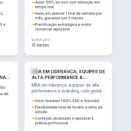
o,
Aulas 100% ao vivo com interação em
GIS e
escalável, lucrativo e bem
tempo real
precificado.
ês,
Aulas em apenas 1 final de semana por
mês, gravadas por 3 meses
IS e
Precificação estratégica e motor
comercial replicável
DURAÇÃO
12 meses
IREITO
VENDA E MARKETING
MBA EM LIDERANÇA, EQUIPES DE
 NA
ALTA PERFORMANCE &
BRANDING
MBA em liderança, equipes de alta
do)
performance e branding, com gestão
tmo de
por resultados, liderança humanizada
Inicio imediato (100% EAD e Gravado)
e comunicação persuasiva.
Flexibilidade total de horário e ritmo de
estudo
Conteúdo atualizado e aplicável à
prática profissional