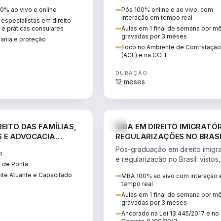
 vistos, cidadania,
CCEE, formação de PLD, gestão
0% ao vivo e online
Pós 100% online e ao vivo, com
 e consultoria
risco e migração de clientes.
interação em tempo real
especialistas em direito
.
l e práticas consulares
Aulas em 1 final de semana por m
gravadas por 3 meses
dania e proteção
Foco no Ambiente de Contratação
(ACL) e na CCEE
DURAÇÃO
12 meses
DIREITO
D
EITO DAS FAMÍLIAS,
MBA EM DIREITO IMIGRATÓR
 E ADVOCACIA
REGULARIZAÇÕES NO BRAS
ORÂNEA
Pós-graduação em direito imigra
o
e regularização no Brasil: vistos,
 de Ponta
residência, naturalização, refúg
te Atuante e Capacitado
MBA 100% ao vivo com interação
tributação do imigrante.
tempo real
Aulas em 1 final de semana por m
gravadas por 3 meses
Ancorado na Lei 13.445/2017 e no