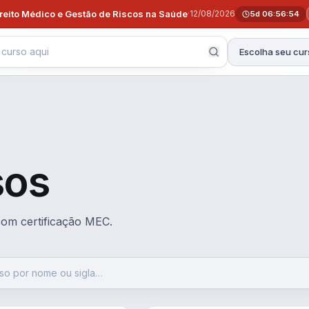
ireito Médico e Gestão de Riscos na Saúde
·
12/08/2026
5d 06:56:53
Escolha seu cur
sos
 com certificação MEC.