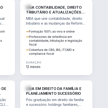
NHARIA
DIREITO
ÃO
MBA CONTABILIDADE, DIREITO
TRIBUTÁRIO E ATUALIZAÇÕES
DA REFORMA TRIBUTÁRIA
ual
MBA que une contabilidade, direito
s:
tributário e as mudanças da Reforma
ão de
Tributária (CBS, IBS) para atuação
 com
Formação 100% ao vivo e online
estratégica no novo cenário.
Professores de referência em
ês
contabilidade, tributação e legislação
fiscal
Cobertura de CBS, IBS, ITCMD e
compliance fiscal
DURAÇÃO
12 meses
NHARIA
DIREITO
 DE
MBA EM DIREITO DA FAMÍLIA E
PLANEJAMENTO SUCESSÓRIO
ação
Pós-graduação em direito da família
CL):
e sucessório: holdings familiares,