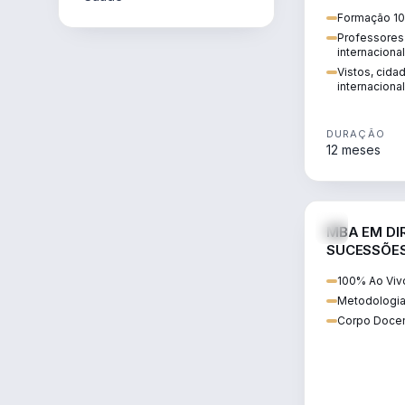
internacional:
Formação 10
regularização
Professores 
transnacional
internaciona
Vistos, cida
internacional
DURAÇÃO
12 meses
MBA EM DIR
SUCESSÕES
CONTEMP
100% Ao Viv
Metodologia
Corpo Docen