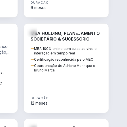
DURAÇÃO
6 meses
NHARIA
DIREITO
MBA HOLDING, PLANEJAMENTO
SOCIETÁRIO & SUCESSÓRIO
rico
MBA 100% online com aulas ao vivo e
ção,
interação em tempo real
Certificação reconhecida pelo MEC
Coordenação de Adriano Henrique e
Bruno Marçal
ês,
EC
DURAÇÃO
12 meses
IREITO
DIREITO