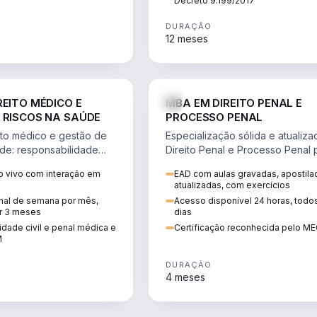
Decreto 9.199/2017
DURAÇÃO
12 meses
DIREITO
D
REITO MÉDICO E
MBA EM DIREITO PENAL E
 RISCOS NA SAÚDE
PROCESSO PENAL
to médico e gestão de
Especialização sólida e atualiz
úde: responsabilidade
Direito Penal e Processo Penal 
, ética do CFM,
advocacia criminal e concursos
 vivo com interação em
EAD com aulas gravadas, apostila
ão e planejamento
jurídicos.
atualizadas, com exercícios
inal de semana por mês,
Acesso disponível 24 horas, todo
r 3 meses
dias
dade civil e penal médica e
Certificação reconhecida pelo M
M
DURAÇÃO
4 meses