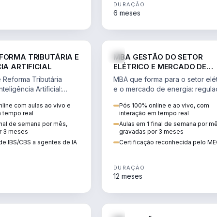
DURAÇÃO
6 meses
DIREITO
ENGE
FORMA TRIBUTÁRIA E
MBA GESTÃO DO SETOR
IA ARTIFICIAL
ELÉTRICO E MERCADO DE
ENERGIA
Reforma Tributária
MBA que forma para o setor elét
teligência Artificial:
e o mercado de energia: regula
ibutos, agentes de IA,
comercialização, geração,
line com aulas ao vivo e
Pós 100% online e ao vivo, com
ão da rotina fiscal.
transmissão e revisão tarifária.
m tempo real
interação em tempo real
inal de semana por mês,
Aulas em 1 final de semana por m
r 3 meses
gravadas por 3 meses
de IBS/CBS a agentes de IA
Certificação reconhecida pelo M
DURAÇÃO
12 meses
DIREITO
D