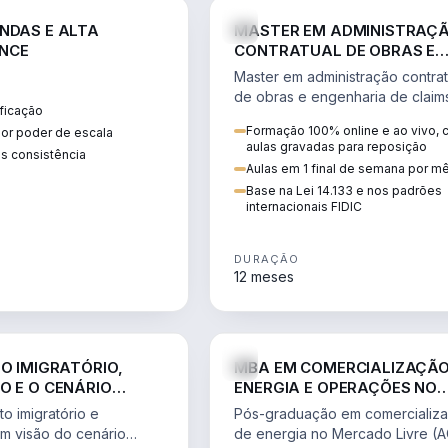
ENGE
NDAS E ALTA
MASTER EM ADMINISTRAÇ
NCE
CONTRATUAL DE OBRAS E
ENGENHARIA DE CLAIMS
Master em administração contrat
de obras e engenharia de claim
ficação
ciclo do contrato, fundamentaç
Formação 100% online e ao vivo,
ior poder de escala
pleitos, delay analysis e FIDIC.
aulas gravadas para reposição
s consistência
Aulas em 1 final de semana por m
Base na Lei 14.133 e nos padrões
internacionais FIDIC
DURAÇÃO
12 meses
DIREITO
ENGE
TO IMIGRATÓRIO,
MBA EM COMERCIALIZAÇÃO
O E O CENÁRIO
ENERGIA E OPERAÇÕES NO
ONAL
MERCADO LIVRE
o imigratório e
Pós-graduação em comercializ
om visão do cenário
de energia no Mercado Livre (A