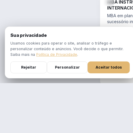
MBA INST
INTERNACI
PLANEJAME
MBA em plane
SUCESSÓR
sucessório in
trusts e offs
MBA 100% ao
14.754/2023 
Sua privacidade
tempo real
Aulas em 1 f
Usamos cookies para operar o site, analisar o tráfego e
gravadas po
personalizar conteúdo e anúncios. Você decide o que permitir.
Atualizado p
Saiba mais na
Política de Privacidade
.
Reforma Trib
Rejeitar
Personalizar
Aceitar todos
DURAÇÃO
12 meses