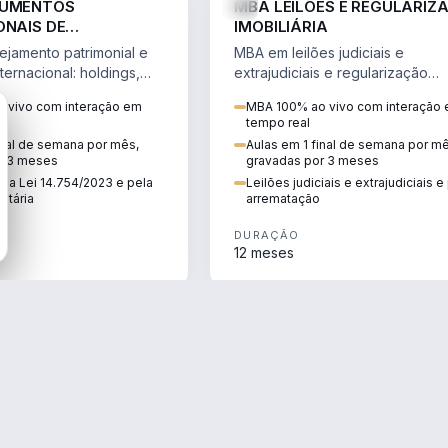
RUMENTOS
MBA LEILÕES E REGULARIZ
ONAIS DE
IMOBILIÁRIA
NTO PATRIMONIAL &
jamento patrimonial e
MBA em leilões judiciais e
IO
ternacional: holdings,
extrajudiciais e regularização
hore sob a Lei
imobiliária, com due diligence,
 vivo com interação em
MBA 100% ao vivo com interação
e a Reforma Tributária.
alienação fiduciária e pós-
tempo real
arrematação.
inal de semana por mês,
Aulas em 1 final de semana por m
r 3 meses
gravadas por 3 meses
ela Lei 14.754/2023 e pela
Leilões judiciais e extrajudiciais 
utária
arrematação
DURAÇÃO
12 meses
ENGENHARIA