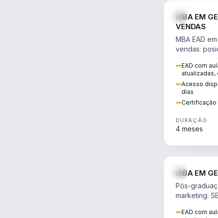
MBA EM GE
VENDAS
MBA EAD em 
vendas: posi
precificação,
EAD com aula
comportamen
atualizadas,
era digital.
Acesso dispo
dias
Certificaçã
DURAÇÃO
4 meses
MBA EM GE
Pós-graduaç
marketing: S
neuromarketi
EAD com aula
decisões ori