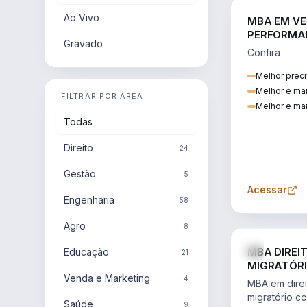
Ao Vivo
MBA EM VE
PERFORMA
Gravado
Confira
Melhor preci
Melhor e ma
FILTRAR POR ÁREA
Melhor e mai
Todas
Direito
24
Gestão
5
Acessar
Engenharia
58
Agro
8
MBA DIREI
Educação
21
MIGRATÓRI
Venda e Marketing
INTERNACI
4
MBA em direit
migratório c
Saúde
9