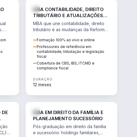
NHARIA
DIREITO
ÃO
MBA CONTABILIDADE, DIREITO
TRIBUTÁRIO E ATUALIZAÇÕES
DA REFORMA TRIBUTÁRIA
ual
MBA que une contabilidade, direito
s:
tributário e as mudanças da Reforma
ão de
Tributária (CBS, IBS) para atuação
 com
Formação 100% ao vivo e online
estratégica no novo cenário.
Professores de referência em
ês
contabilidade, tributação e legislação
fiscal
Cobertura de CBS, IBS, ITCMD e
compliance fiscal
DURAÇÃO
12 meses
NHARIA
DIREITO
 DE
MBA EM DIREITO DA FAMÍLIA E
PLANEJAMENTO SUCESSÓRIO
ação
Pós-graduação em direito da família
CL):
e sucessório: holdings familiares,