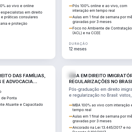
 vistos, cidadania,
CCEE, formação de PLD, gestão
0% ao vivo e online
Pós 100% online e ao vivo, com
 e consultoria
risco e migração de clientes.
interação em tempo real
especialistas em direito
.
l e práticas consulares
Aulas em 1 final de semana por m
gravadas por 3 meses
dania e proteção
Foco no Ambiente de Contratação
(ACL) e na CCEE
DURAÇÃO
12 meses
DIREITO
D
EITO DAS FAMÍLIAS,
MBA EM DIREITO IMIGRATÓR
 E ADVOCACIA
REGULARIZAÇÕES NO BRAS
ORÂNEA
Pós-graduação em direito imigra
o
e regularização no Brasil: vistos,
 de Ponta
residência, naturalização, refúg
te Atuante e Capacitado
MBA 100% ao vivo com interação
tributação do imigrante.
tempo real
Aulas em 1 final de semana por m
gravadas por 3 meses
Ancorado na Lei 13.445/2017 e no