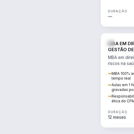
DURAÇÃO
—
MBA EM DI
GESTÃO DE
MBA em direi
riscos na sa
civil e penal
MBA 100% ao
judicializaç
tempo real
patrimonial.
Aulas em 1 f
gravadas po
Responsabili
ética do CF
DURAÇÃO
12 meses