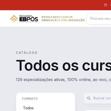
Pular para o conteúdo
ESCOLA BRASILEIRA DE
GRADUAÇÃO E PÓS-GRADUAÇÃO
CATÁLOGO
Todos os cur
129 especializações ativas, 100% online, ao vivo,
FORMATO
Todos