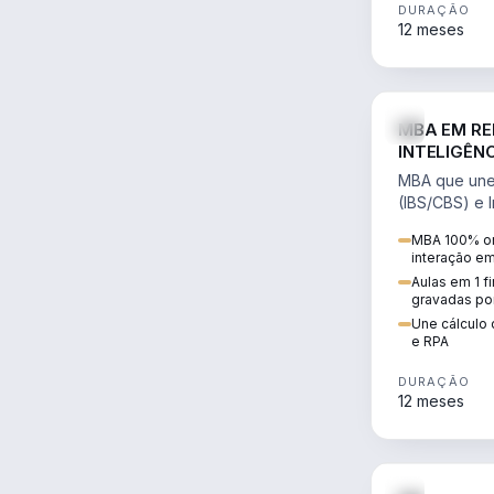
DURAÇÃO
12 meses
MBA EM RE
INTELIGÊNC
MBA que une 
(IBS/CBS) e In
cálculo de tr
MBA 100% on
RPA e automaç
interação e
Aulas em 1 f
gravadas po
Une cálculo 
e RPA
DURAÇÃO
12 meses