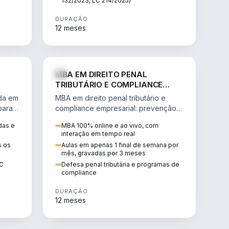
132/2023, LC 214/2025)
DURAÇÃO
12 meses
IREITO
DIREITO
MBA EM DIREITO PENAL
TRIBUTÁRIO E COMPLIANCE
EMPRESARIAL
ada em
MBA em direito penal tributário e
para a
compliance empresarial: prevenção à
lavagem de dinheiro, crimes
das e
MBA 100% online e ao vivo, com
tributários e auditoria.
interação em tempo real
s os
Aulas em apenas 1 final de semana por
mês, gravadas por 3 meses
EC
Defesa penal tributária e programas de
compliance
DURAÇÃO
12 meses