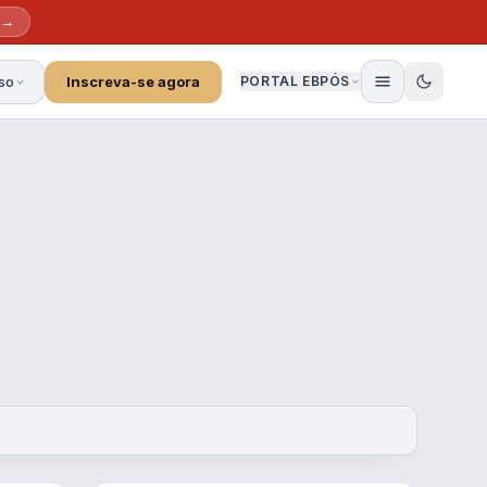
 →
so
Inscreva-se agora
PORTAL EBPÓS