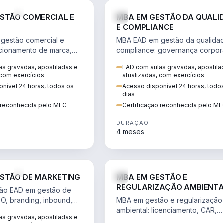
VENDA E MARKETING
STÃO COMERCIAL E
MBA EM GESTÃO DA QUALI
E COMPLIANCE
gestão comercial e
MBA EAD em gestão da qualida
cionamento de marca,
compliance: governança corpora
 marketing digital e
políticas anticorrupção, melhori
s gravadas, apostiladas e
EAD com aulas gravadas, apostila
to do consumidor na
contínua e IA aplicada a proces
 com exercícios
atualizadas, com exercícios
nível 24 horas, todos os
Acesso disponível 24 horas, todo
dias
o reconhecida pelo MEC
Certificação reconhecida pelo M
DURAÇÃO
4 meses
VENDA E MARKETING
STÃO DE MARKETING
MBA EM GESTÃO E
REGULARIZAÇÃO AMBIENT
ão EAD em gestão de
EO, branding, inbound,
MBA em gestão e regularização
ng e métricas web para
ambiental: licenciamento, CAR,
s gravadas, apostiladas e
entadas por dados.
EIA/RIMA, georreferenciamento