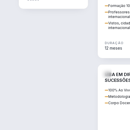
internacional:
Formação 10
regularização
Professores 
transnacional
internaciona
Vistos, cida
internacional
DURAÇÃO
12 meses
MBA EM DIR
SUCESSÕES
CONTEMP
100% Ao Viv
Metodologia
Corpo Docen