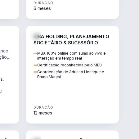
DURAÇÃO
6 meses
NHARIA
DIREITO
MBA HOLDING, PLANEJAMENTO
SOCIETÁRIO & SUCESSÓRIO
rico
MBA 100% online com aulas ao vivo e
ção,
interação em tempo real
Certificação reconhecida pelo MEC
Coordenação de Adriano Henrique e
Bruno Marçal
ês,
EC
DURAÇÃO
12 meses
IREITO
DIREITO