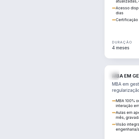
atualizadas,
Acesso dispo
dias
Certificaçã
DURAÇÃO
4 meses
MBA EM GE
MBA em gestã
regularizaçã
avaliação de
MBA 100% on
ambiental em
interação e
infraestrutura
Aulas em ape
mês, gravad
Visão integra
engenharia/a