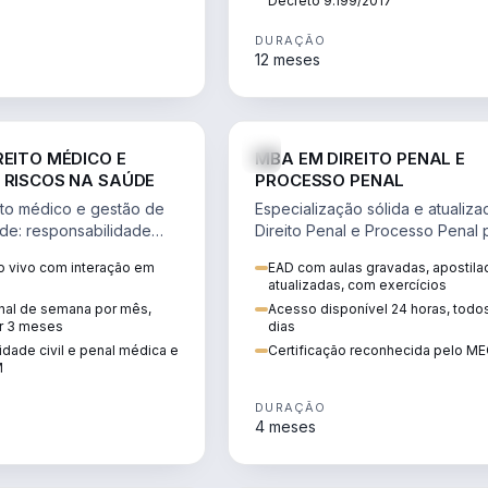
Decreto 9.199/2017
DURAÇÃO
12 meses
DIREITO
D
REITO MÉDICO E
MBA EM DIREITO PENAL E
 RISCOS NA SAÚDE
PROCESSO PENAL
to médico e gestão de
Especialização sólida e atualiz
úde: responsabilidade
Direito Penal e Processo Penal 
, ética do CFM,
advocacia criminal e concursos
 vivo com interação em
EAD com aulas gravadas, apostila
ão e planejamento
jurídicos.
atualizadas, com exercícios
inal de semana por mês,
Acesso disponível 24 horas, todo
r 3 meses
dias
dade civil e penal médica e
Certificação reconhecida pelo M
M
DURAÇÃO
4 meses