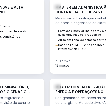
ENGE
NDAS E ALTA
MASTER EM ADMINISTRAÇ
NCE
CONTRATUAL DE OBRAS E
ENGENHARIA DE CLAIMS
Master em administração contrat
de obras e engenharia de claim
ficação
ciclo do contrato, fundamentaç
Formação 100% online e ao vivo,
ior poder de escala
pleitos, delay analysis e FIDIC.
aulas gravadas para reposição
s consistência
Aulas em 1 final de semana por m
Base na Lei 14.133 e nos padrões
internacionais FIDIC
DURAÇÃO
12 meses
DIREITO
ENGE
TO IMIGRATÓRIO,
MBA EM COMERCIALIZAÇÃO
O E O CENÁRIO
ENERGIA E OPERAÇÕES NO
ONAL
MERCADO LIVRE
o imigratório e
Pós-graduação em comercializ
om visão do cenário
de energia no Mercado Livre (A