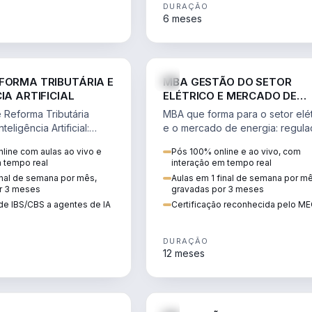
DURAÇÃO
6 meses
DIREITO
ENGE
FORMA TRIBUTÁRIA E
MBA GESTÃO DO SETOR
IA ARTIFICIAL
ELÉTRICO E MERCADO DE
ENERGIA
Reforma Tributária
MBA que forma para o setor elét
teligência Artificial:
e o mercado de energia: regula
ibutos, agentes de IA,
comercialização, geração,
line com aulas ao vivo e
Pós 100% online e ao vivo, com
ão da rotina fiscal.
transmissão e revisão tarifária.
m tempo real
interação em tempo real
inal de semana por mês,
Aulas em 1 final de semana por m
r 3 meses
gravadas por 3 meses
de IBS/CBS a agentes de IA
Certificação reconhecida pelo M
DURAÇÃO
12 meses
DIREITO
D