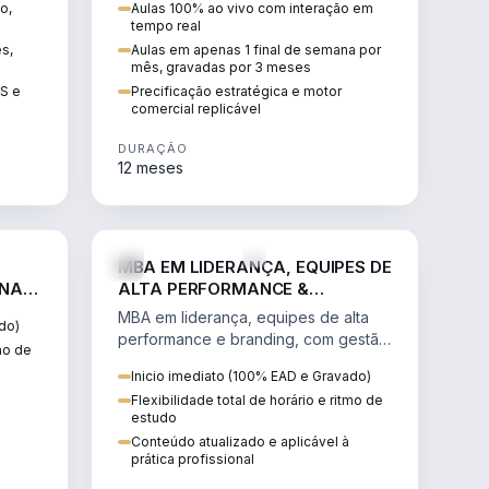
o,
Aulas 100% ao vivo com interação em
GIS e
escalável, lucrativo e bem
tempo real
precificado.
ês,
Aulas em apenas 1 final de semana por
mês, gravadas por 3 meses
IS e
Precificação estratégica e motor
comercial replicável
DURAÇÃO
12 meses
IREITO
VENDA E MARKETING
MBA EM LIDERANÇA, EQUIPES DE
 NA
ALTA PERFORMANCE &
BRANDING
MBA em liderança, equipes de alta
do)
performance e branding, com gestão
tmo de
por resultados, liderança humanizada
Inicio imediato (100% EAD e Gravado)
e comunicação persuasiva.
Flexibilidade total de horário e ritmo de
estudo
Conteúdo atualizado e aplicável à
prática profissional