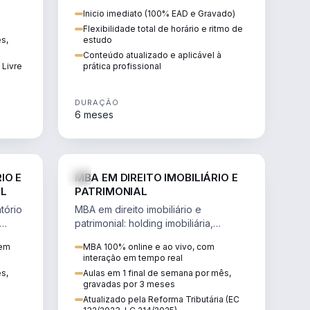
 de
proteção patrimonial, inventários e
Inicio imediato (100% EAD e Gravado)
tributação da sucessão.
Flexibilidade total de horário e ritmo de
ês,
estudo
Conteúdo atualizado e aplicável à
 Livre
prática profissional
DURAÇÃO
6 meses
IREITO
DIREITO
IO E
MBA EM DIREITO IMOBILIÁRIO E
IL
PATRIMONIAL
tório
MBA em direito imobiliário e
patrimonial: holding imobiliária,
io e
incorporações, loteamentos,
 em
MBA 100% online e ao vivo, com
contratos e impactos da Reforma
interação em tempo real
Tributária.
ês,
Aulas em 1 final de semana por mês,
gravadas por 3 meses
Atualizado pela Reforma Tributária (EC