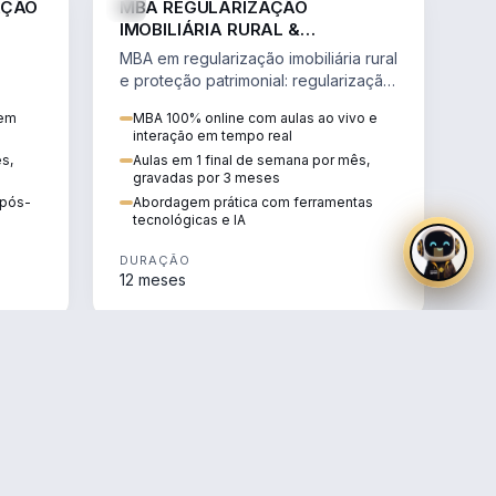
AÇÃO
MBA REGULARIZAÇÃO
IMOBILIÁRIA RURAL &
PROTEÇÃO PATRIMONIAL
MBA em regularização imobiliária rural
e proteção patrimonial: regularização
fundiária, contratos agrários e holding
 em
MBA 100% online com aulas ao vivo e
rural.
interação em tempo real
ês,
Aulas em 1 final de semana por mês,
gravadas por 3 meses
e pós-
Abordagem prática com ferramentas
tecnológicas e IA
DURAÇÃO
12 meses
AGRO
AGRO