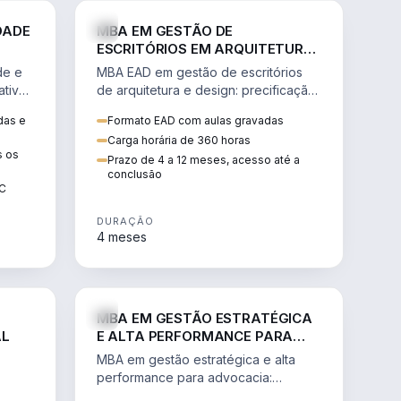
GESTÃO
ENGENHARIA
DADE
MBA EM GESTÃO DE
ESCRITÓRIOS EM ARQUITETURA
E DESIGN
de e
MBA EAD em gestão de escritórios
tiva,
de arquitetura e design: precificação,
a
marketing, branding, finanças e
das e
Formato EAD com aulas gravadas
sos.
gestão de equipes criativas.
Carga horária de 360 horas
s os
Prazo de 4 a 12 meses, acesso até a
conclusão
EC
DURAÇÃO
4 meses
AGRO
DIREITO
MBA EM GESTÃO ESTRATÉGICA
AL
E ALTA PERFORMANCE PARA
ADVOCACIA
MBA em gestão estratégica e alta
performance para advocacia:
 e
transformar o escritório num negócio