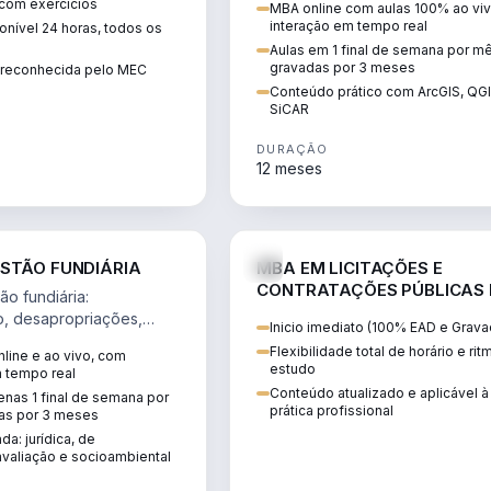
 com exercícios
MBA online com aulas 100% ao viv
perícia ambiental com ArcGIS, Q
interação em tempo real
nível 24 horas, todos os
SiCAR.
Aulas em 1 final de semana por m
gravadas por 3 meses
o reconhecida pelo MEC
Conteúdo prático com ArcGIS, QG
SiCAR
DURAÇÃO
12 meses
AGRO
D
STÃO FUNDIÁRIA
MBA EM LICITAÇÕES E
CONTRATAÇÕES PÚBLICAS
o fundiária:
ATUALIDADE
o, desapropriações,
Inicio imediato (100% EAD e Grava
 imóveis e licenciamento
Flexibilidade total de horário e ri
line e ao vivo, com
 projetos de
estudo
m tempo real
.
Conteúdo atualizado e aplicável à
nas 1 final de semana por
prática profissional
as por 3 meses
da: jurídica, de
valiação e socioambiental