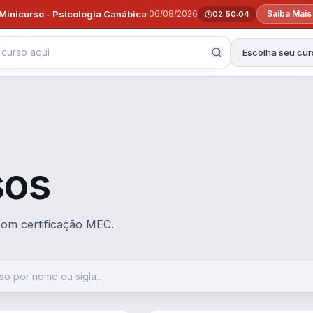
Minicurso - Psicologia Canábica
·
06/08/2026
Saiba Mais
02:50:03
Escolha seu cur
sos
 com certificação MEC.