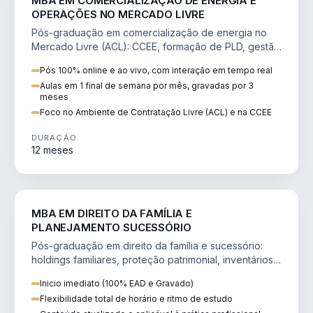
MBA EM COMERCIALIZAÇÃO DE ENERGIA E
OPERAÇÕES NO MERCADO LIVRE
Pós-graduação em comercialização de energia no
Mercado Livre (ACL): CCEE, formação de PLD, gestão
de risco e migração de clientes.
Pós 100% online e ao vivo, com interação em tempo real
Aulas em 1 final de semana por mês, gravadas por 3
meses
Foco no Ambiente de Contratação Livre (ACL) e na CCEE
DURAÇÃO
12 meses
DIREITO
MBA EM DIREITO DA FAMÍLIA E
PLANEJAMENTO SUCESSÓRIO
Pós-graduação em direito da família e sucessório:
holdings familiares, proteção patrimonial, inventários
e tributação da sucessão.
Inicio imediato (100% EAD e Gravado)
Flexibilidade total de horário e ritmo de estudo