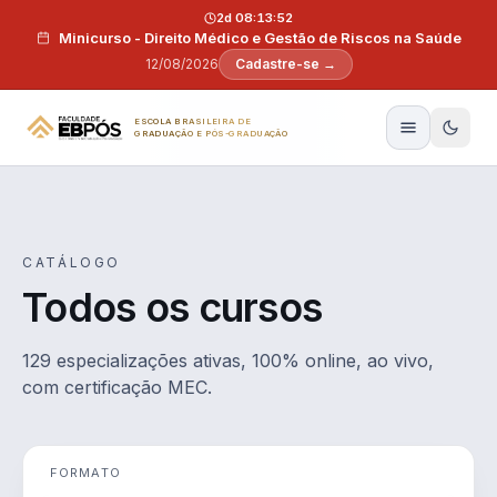
Pular para o conteúdo
2d 08:13:50
Minicurso - Direito Médico e Gestão de Riscos na Saúde
12/08/2026
Cadastre-se →
ESCOLA BRASILEIRA DE
GRADUAÇÃO E PÓS-GRADUAÇÃO
CATÁLOGO
Todos os cursos
129 especializações ativas, 100% online, ao vivo,
com certificação MEC.
FORMATO