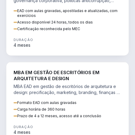
governança corporativa, políticas anticorrupção,
melhoria contínua e IA aplicada a processos.
EAD com aulas gravadas, apostiladas e atualizadas, com
exercícios
Acesso disponível 24 horas, todos os dias
Certificação reconhecida pelo MEC
DURAÇÃO
4 meses
ENGENHARIA
MBA EM GESTÃO DE ESCRITÓRIOS EM
ARQUITETURA E DESIGN
MBA EAD em gestão de escritórios de arquitetura e
design: precificação, marketing, branding, finanças e
gestão de equipes criativas.
Formato EAD com aulas gravadas
Carga horária de 360 horas
Prazo de 4 a 12 meses, acesso até a conclusão
DURAÇÃO
4 meses