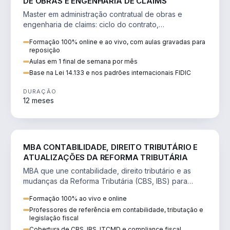
DE OBRAS E ENGENHARIA DE CLAIMS
Master em administração contratual de obras e
engenharia de claims: ciclo do contrato,
fundamentação de pleitos, delay analysis e FIDIC.
Formação 100% online e ao vivo, com aulas gravadas para
reposição
Aulas em 1 final de semana por mês
Base na Lei 14.133 e nos padrões internacionais FIDIC
DURAÇÃO
12 meses
DIREITO
MBA CONTABILIDADE, DIREITO TRIBUTÁRIO E
ATUALIZAÇÕES DA REFORMA TRIBUTÁRIA
MBA que une contabilidade, direito tributário e as
mudanças da Reforma Tributária (CBS, IBS) para
atuação estratégica no novo cenário.
Formação 100% ao vivo e online
Professores de referência em contabilidade, tributação e
legislação fiscal
Cobertura de CBS, IBS, ITCMD e compliance fiscal