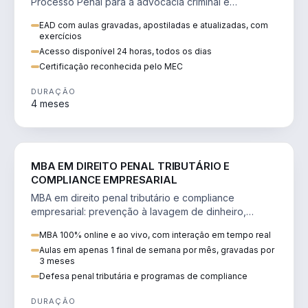
Processo Penal para a advocacia criminal e
concursos jurídicos.
EAD com aulas gravadas, apostiladas e atualizadas, com
exercícios
Acesso disponível 24 horas, todos os dias
Certificação reconhecida pelo MEC
DURAÇÃO
4 meses
DIREITO
MBA EM DIREITO PENAL TRIBUTÁRIO E
COMPLIANCE EMPRESARIAL
MBA em direito penal tributário e compliance
empresarial: prevenção à lavagem de dinheiro,
crimes tributários e auditoria.
MBA 100% online e ao vivo, com interação em tempo real
Aulas em apenas 1 final de semana por mês, gravadas por
3 meses
Defesa penal tributária e programas de compliance
DURAÇÃO