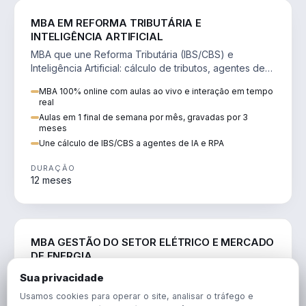
DIREITO
MBA EM REFORMA TRIBUTÁRIA E
INTELIGÊNCIA ARTIFICIAL
MBA que une Reforma Tributária (IBS/CBS) e
Inteligência Artificial: cálculo de tributos, agentes de
IA, RPA e automação da rotina fiscal.
MBA 100% online com aulas ao vivo e interação em tempo
real
Aulas em 1 final de semana por mês, gravadas por 3
meses
Une cálculo de IBS/CBS a agentes de IA e RPA
DURAÇÃO
12 meses
ENGENHARIA
MBA GESTÃO DO SETOR ELÉTRICO E MERCADO
DE ENERGIA
MBA que forma para o setor elétrico e o mercado de
Sua privacidade
energia: regulação, comercialização, geração,
Usamos cookies para operar o site, analisar o tráfego e
transmissão e revisão tarifária.