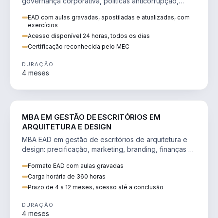
governança corporativa, políticas anticorrupção,
melhoria contínua e IA aplicada a processos.
EAD com aulas gravadas, apostiladas e atualizadas, com
exercícios
Acesso disponível 24 horas, todos os dias
Certificação reconhecida pelo MEC
DURAÇÃO
4 meses
ENGENHARIA
MBA EM GESTÃO DE ESCRITÓRIOS EM
ARQUITETURA E DESIGN
MBA EAD em gestão de escritórios de arquitetura e
design: precificação, marketing, branding, finanças e
gestão de equipes criativas.
Formato EAD com aulas gravadas
Carga horária de 360 horas
Prazo de 4 a 12 meses, acesso até a conclusão
DURAÇÃO
4 meses