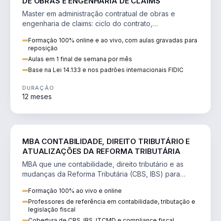
DE OBRAS E ENGENHARIA DE CLAIMS
Master em administração contratual de obras e
engenharia de claims: ciclo do contrato,
fundamentação de pleitos, delay analysis e FIDIC.
Formação 100% online e ao vivo, com aulas gravadas para
reposição
Aulas em 1 final de semana por mês
Base na Lei 14.133 e nos padrões internacionais FIDIC
DURAÇÃO
12 meses
DIREITO
MBA CONTABILIDADE, DIREITO TRIBUTÁRIO E
ATUALIZAÇÕES DA REFORMA TRIBUTÁRIA
MBA que une contabilidade, direito tributário e as
mudanças da Reforma Tributária (CBS, IBS) para
atuação estratégica no novo cenário.
Formação 100% ao vivo e online
Professores de referência em contabilidade, tributação e
legislação fiscal
Cobertura de CBS, IBS, ITCMD e compliance fiscal