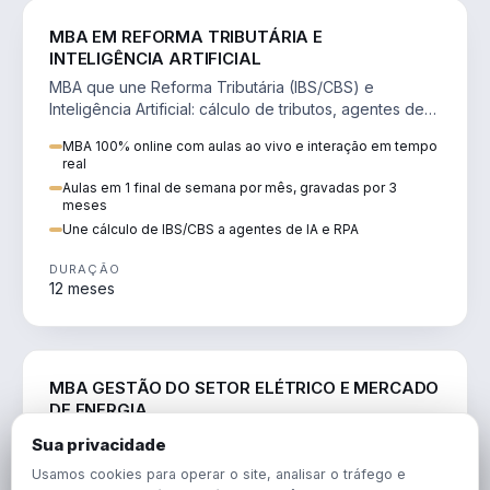
DIREITO
MBA EM REFORMA TRIBUTÁRIA E
INTELIGÊNCIA ARTIFICIAL
MBA que une Reforma Tributária (IBS/CBS) e
Inteligência Artificial: cálculo de tributos, agentes de
IA, RPA e automação da rotina fiscal.
MBA 100% online com aulas ao vivo e interação em tempo
real
Aulas em 1 final de semana por mês, gravadas por 3
meses
Une cálculo de IBS/CBS a agentes de IA e RPA
DURAÇÃO
12 meses
ENGENHARIA
MBA GESTÃO DO SETOR ELÉTRICO E MERCADO
DE ENERGIA
MBA que forma para o setor elétrico e o mercado de
Sua privacidade
energia: regulação, comercialização, geração,
Usamos cookies para operar o site, analisar o tráfego e
transmissão e revisão tarifária.