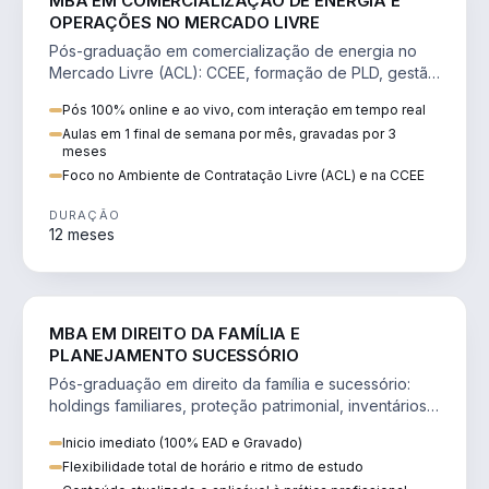
MBA EM COMERCIALIZAÇÃO DE ENERGIA E
OPERAÇÕES NO MERCADO LIVRE
Pós-graduação em comercialização de energia no
Mercado Livre (ACL): CCEE, formação de PLD, gestão
de risco e migração de clientes.
Pós 100% online e ao vivo, com interação em tempo real
Aulas em 1 final de semana por mês, gravadas por 3
meses
Foco no Ambiente de Contratação Livre (ACL) e na CCEE
DURAÇÃO
12 meses
DIREITO
MBA EM DIREITO DA FAMÍLIA E
PLANEJAMENTO SUCESSÓRIO
Pós-graduação em direito da família e sucessório:
holdings familiares, proteção patrimonial, inventários
e tributação da sucessão.
Inicio imediato (100% EAD e Gravado)
Flexibilidade total de horário e ritmo de estudo