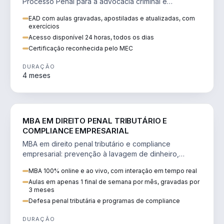
Processo Penal para a advocacia criminal e
concursos jurídicos.
EAD com aulas gravadas, apostiladas e atualizadas, com
exercícios
Acesso disponível 24 horas, todos os dias
Certificação reconhecida pelo MEC
DURAÇÃO
4 meses
DIREITO
MBA EM DIREITO PENAL TRIBUTÁRIO E
COMPLIANCE EMPRESARIAL
MBA em direito penal tributário e compliance
empresarial: prevenção à lavagem de dinheiro,
crimes tributários e auditoria.
MBA 100% online e ao vivo, com interação em tempo real
Aulas em apenas 1 final de semana por mês, gravadas por
3 meses
Defesa penal tributária e programas de compliance
DURAÇÃO