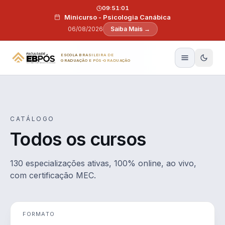
Pular para o conteúdo
09:51:00
Minicurso - Psicologia Canábica
06/08/2026
Saiba Mais →
ESCOLA BRASILEIRA DE
GRADUAÇÃO E PÓS-GRADUAÇÃO
CATÁLOGO
Todos os cursos
130 especializações ativas, 100% online, ao vivo,
com certificação MEC.
FORMATO