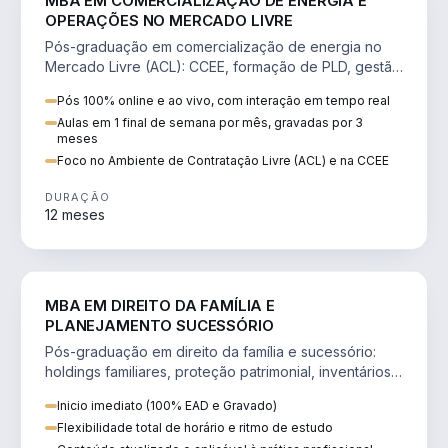
MBA EM COMERCIALIZAÇÃO DE ENERGIA E
OPERAÇÕES NO MERCADO LIVRE
Pós-graduação em comercialização de energia no
Mercado Livre (ACL): CCEE, formação de PLD, gestão
de risco e migração de clientes.
Pós 100% online e ao vivo, com interação em tempo real
Aulas em 1 final de semana por mês, gravadas por 3
meses
Foco no Ambiente de Contratação Livre (ACL) e na CCEE
DURAÇÃO
12 meses
DIREITO
MBA EM DIREITO DA FAMÍLIA E
PLANEJAMENTO SUCESSÓRIO
Pós-graduação em direito da família e sucessório:
holdings familiares, proteção patrimonial, inventários
e tributação da sucessão.
Inicio imediato (100% EAD e Gravado)
Flexibilidade total de horário e ritmo de estudo