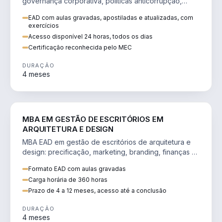
governança corporativa, políticas anticorrupção,
melhoria contínua e IA aplicada a processos.
EAD com aulas gravadas, apostiladas e atualizadas, com
exercícios
Acesso disponível 24 horas, todos os dias
Certificação reconhecida pelo MEC
DURAÇÃO
4 meses
ENGENHARIA
MBA EM GESTÃO DE ESCRITÓRIOS EM
ARQUITETURA E DESIGN
MBA EAD em gestão de escritórios de arquitetura e
design: precificação, marketing, branding, finanças e
gestão de equipes criativas.
Formato EAD com aulas gravadas
Carga horária de 360 horas
Prazo de 4 a 12 meses, acesso até a conclusão
DURAÇÃO
4 meses