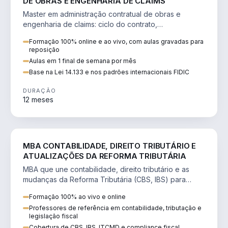
DE OBRAS E ENGENHARIA DE CLAIMS
Master em administração contratual de obras e
engenharia de claims: ciclo do contrato,
fundamentação de pleitos, delay analysis e FIDIC.
Formação 100% online e ao vivo, com aulas gravadas para
reposição
Aulas em 1 final de semana por mês
Base na Lei 14.133 e nos padrões internacionais FIDIC
DURAÇÃO
12 meses
DIREITO
MBA CONTABILIDADE, DIREITO TRIBUTÁRIO E
ATUALIZAÇÕES DA REFORMA TRIBUTÁRIA
MBA que une contabilidade, direito tributário e as
mudanças da Reforma Tributária (CBS, IBS) para
atuação estratégica no novo cenário.
Formação 100% ao vivo e online
Professores de referência em contabilidade, tributação e
legislação fiscal
Cobertura de CBS, IBS, ITCMD e compliance fiscal