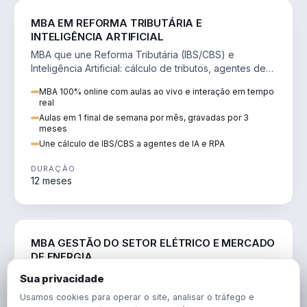
DIREITO
MBA EM REFORMA TRIBUTÁRIA E
INTELIGÊNCIA ARTIFICIAL
MBA que une Reforma Tributária (IBS/CBS) e
Inteligência Artificial: cálculo de tributos, agentes de
IA, RPA e automação da rotina fiscal.
MBA 100% online com aulas ao vivo e interação em tempo
real
Aulas em 1 final de semana por mês, gravadas por 3
meses
Une cálculo de IBS/CBS a agentes de IA e RPA
DURAÇÃO
12 meses
ENGENHARIA
MBA GESTÃO DO SETOR ELÉTRICO E MERCADO
DE ENERGIA
MBA que forma para o setor elétrico e o mercado de
Sua privacidade
energia: regulação, comercialização, geração,
Usamos cookies para operar o site, analisar o tráfego e
transmissão e revisão tarifária.