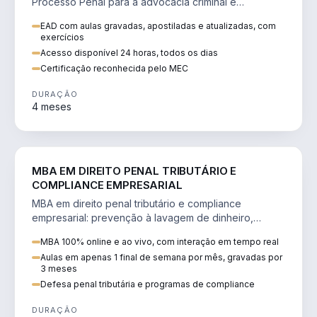
Processo Penal para a advocacia criminal e
concursos jurídicos.
EAD com aulas gravadas, apostiladas e atualizadas, com
exercícios
Acesso disponível 24 horas, todos os dias
Certificação reconhecida pelo MEC
DURAÇÃO
4 meses
DIREITO
MBA EM DIREITO PENAL TRIBUTÁRIO E
COMPLIANCE EMPRESARIAL
MBA em direito penal tributário e compliance
empresarial: prevenção à lavagem de dinheiro,
crimes tributários e auditoria.
MBA 100% online e ao vivo, com interação em tempo real
Aulas em apenas 1 final de semana por mês, gravadas por
3 meses
Defesa penal tributária e programas de compliance
DURAÇÃO