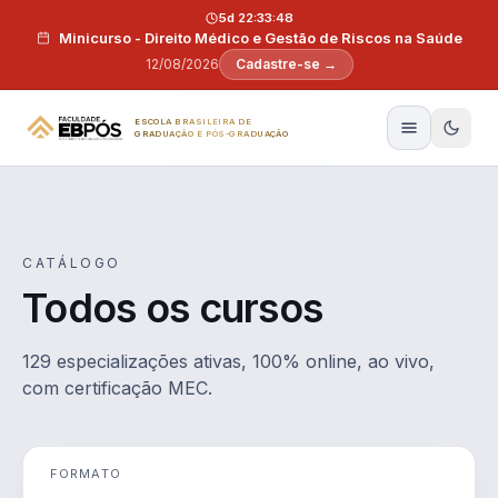
Pular para o conteúdo
5d 22:33:47
Minicurso - Direito Médico e Gestão de Riscos na Saúde
12/08/2026
Cadastre-se →
ESCOLA BRASILEIRA DE
GRADUAÇÃO E PÓS-GRADUAÇÃO
CATÁLOGO
Todos os cursos
129 especializações ativas, 100% online, ao vivo,
com certificação MEC.
FORMATO