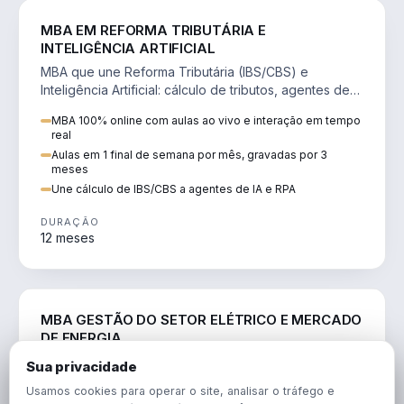
DIREITO
MBA EM REFORMA TRIBUTÁRIA E
INTELIGÊNCIA ARTIFICIAL
MBA que une Reforma Tributária (IBS/CBS) e
Inteligência Artificial: cálculo de tributos, agentes de
IA, RPA e automação da rotina fiscal.
MBA 100% online com aulas ao vivo e interação em tempo
real
Aulas em 1 final de semana por mês, gravadas por 3
meses
Une cálculo de IBS/CBS a agentes de IA e RPA
DURAÇÃO
12 meses
ENGENHARIA
MBA GESTÃO DO SETOR ELÉTRICO E MERCADO
DE ENERGIA
MBA que forma para o setor elétrico e o mercado de
Sua privacidade
energia: regulação, comercialização, geração,
Usamos cookies para operar o site, analisar o tráfego e
transmissão e revisão tarifária.