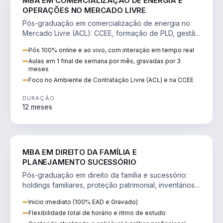
MBA EM COMERCIALIZAÇÃO DE ENERGIA E
OPERAÇÕES NO MERCADO LIVRE
Pós-graduação em comercialização de energia no
Mercado Livre (ACL): CCEE, formação de PLD, gestão
de risco e migração de clientes.
Pós 100% online e ao vivo, com interação em tempo real
Aulas em 1 final de semana por mês, gravadas por 3
meses
Foco no Ambiente de Contratação Livre (ACL) e na CCEE
DURAÇÃO
12 meses
DIREITO
MBA EM DIREITO DA FAMÍLIA E
PLANEJAMENTO SUCESSÓRIO
Pós-graduação em direito da família e sucessório:
holdings familiares, proteção patrimonial, inventários
e tributação da sucessão.
Inicio imediato (100% EAD e Gravado)
Flexibilidade total de horário e ritmo de estudo