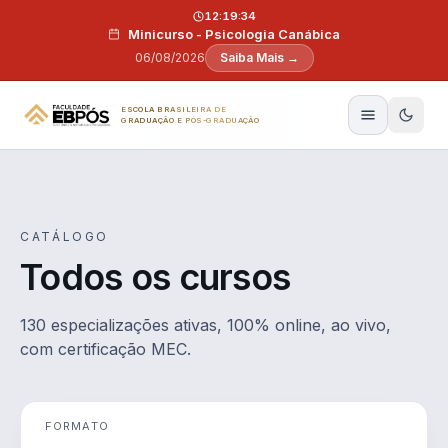
Pular para o conteúdo
12:19:33
Minicurso - Psicologia Canábica
06/08/2026
Saiba Mais →
ESCOLA BRASILEIRA DE
GRADUAÇÃO E PÓS-GRADUAÇÃO
CATÁLOGO
Todos os cursos
130 especializações ativas, 100% online, ao vivo,
com certificação MEC.
FORMATO