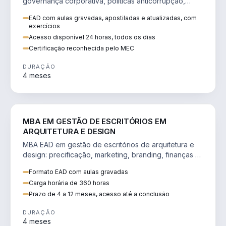
governança corporativa, políticas anticorrupção,
melhoria contínua e IA aplicada a processos.
EAD com aulas gravadas, apostiladas e atualizadas, com
exercícios
Acesso disponível 24 horas, todos os dias
Certificação reconhecida pelo MEC
DURAÇÃO
4 meses
ENGENHARIA
MBA EM GESTÃO DE ESCRITÓRIOS EM
ARQUITETURA E DESIGN
MBA EAD em gestão de escritórios de arquitetura e
design: precificação, marketing, branding, finanças e
gestão de equipes criativas.
Formato EAD com aulas gravadas
Carga horária de 360 horas
Prazo de 4 a 12 meses, acesso até a conclusão
DURAÇÃO
4 meses