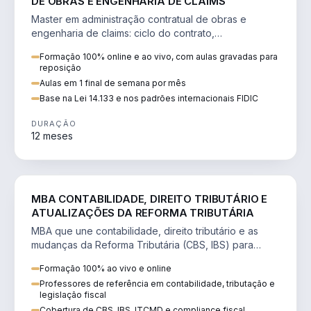
DE OBRAS E ENGENHARIA DE CLAIMS
Master em administração contratual de obras e
engenharia de claims: ciclo do contrato,
fundamentação de pleitos, delay analysis e FIDIC.
Formação 100% online e ao vivo, com aulas gravadas para
reposição
Aulas em 1 final de semana por mês
Base na Lei 14.133 e nos padrões internacionais FIDIC
DURAÇÃO
12 meses
DIREITO
MBA CONTABILIDADE, DIREITO TRIBUTÁRIO E
ATUALIZAÇÕES DA REFORMA TRIBUTÁRIA
MBA que une contabilidade, direito tributário e as
mudanças da Reforma Tributária (CBS, IBS) para
atuação estratégica no novo cenário.
Formação 100% ao vivo e online
Professores de referência em contabilidade, tributação e
legislação fiscal
Cobertura de CBS, IBS, ITCMD e compliance fiscal