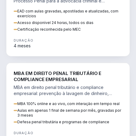
Processo Penal para a advocacia criminal e
concursos jurídicos.
EAD com aulas gravadas, apostiladas e atualizadas, com
exercícios
Acesso disponível 24 horas, todos os dias
Certificação reconhecida pelo MEC
DURAÇÃO
4 meses
DIREITO
MBA EM DIREITO PENAL TRIBUTÁRIO E
COMPLIANCE EMPRESARIAL
MBA em direito penal tributário e compliance
empresarial: prevenção à lavagem de dinheiro,
crimes tributários e auditoria.
MBA 100% online e ao vivo, com interação em tempo real
Aulas em apenas 1 final de semana por mês, gravadas por
3 meses
Defesa penal tributária e programas de compliance
DURAÇÃO