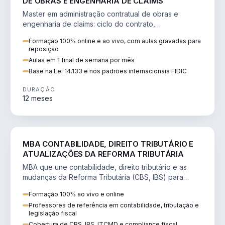
DE OBRAS E ENGENHARIA DE CLAIMS
Master em administração contratual de obras e
engenharia de claims: ciclo do contrato,
fundamentação de pleitos, delay analysis e FIDIC.
Formação 100% online e ao vivo, com aulas gravadas para
reposição
Aulas em 1 final de semana por mês
Base na Lei 14.133 e nos padrões internacionais FIDIC
DURAÇÃO
12 meses
DIREITO
MBA CONTABILIDADE, DIREITO TRIBUTÁRIO E
ATUALIZAÇÕES DA REFORMA TRIBUTÁRIA
MBA que une contabilidade, direito tributário e as
mudanças da Reforma Tributária (CBS, IBS) para
atuação estratégica no novo cenário.
Formação 100% ao vivo e online
Professores de referência em contabilidade, tributação e
legislação fiscal
Cobertura de CBS, IBS, ITCMD e compliance fiscal