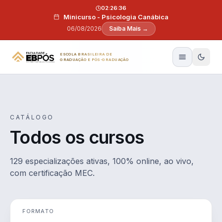
Pular para o conteúdo
02:26:35
Minicurso - Psicologia Canábica
06/08/2026
Saiba Mais →
ESCOLA BRASILEIRA DE
GRADUAÇÃO E PÓS-GRADUAÇÃO
CATÁLOGO
Todos os cursos
129 especializações ativas, 100% online, ao vivo,
com certificação MEC.
FORMATO