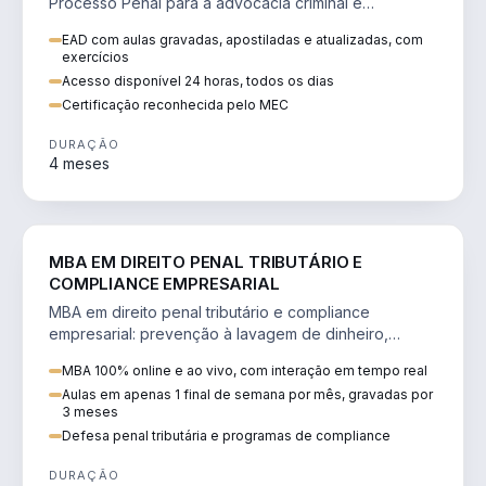
Processo Penal para a advocacia criminal e
concursos jurídicos.
EAD com aulas gravadas, apostiladas e atualizadas, com
exercícios
Acesso disponível 24 horas, todos os dias
Certificação reconhecida pelo MEC
DURAÇÃO
4 meses
DIREITO
MBA EM DIREITO PENAL TRIBUTÁRIO E
COMPLIANCE EMPRESARIAL
MBA em direito penal tributário e compliance
empresarial: prevenção à lavagem de dinheiro,
crimes tributários e auditoria.
MBA 100% online e ao vivo, com interação em tempo real
Aulas em apenas 1 final de semana por mês, gravadas por
3 meses
Defesa penal tributária e programas de compliance
DURAÇÃO