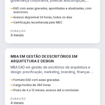
governança corporativa, políticas anticorrupção,
melhoria contínua e IA aplicada a processos.
EAD com aulas gravadas, apostiladas e atualizadas, com
exercícios
Acesso disponível 24 horas, todos os dias
Certificação reconhecida pelo MEC
DURAÇÃO
4 meses
ENGENHARIA
MBA EM GESTÃO DE ESCRITÓRIOS EM
ARQUITETURA E DESIGN
MBA EAD em gestão de escritórios de arquitetura e
design: precificação, marketing, branding, finanças e
gestão de equipes criativas.
Formato EAD com aulas gravadas
Carga horária de 360 horas
Prazo de 4 a 12 meses, acesso até a conclusão
DURAÇÃO
4 meses