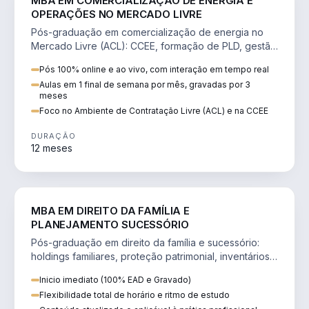
MBA EM COMERCIALIZAÇÃO DE ENERGIA E
OPERAÇÕES NO MERCADO LIVRE
Pós-graduação em comercialização de energia no
Mercado Livre (ACL): CCEE, formação de PLD, gestão
de risco e migração de clientes.
Pós 100% online e ao vivo, com interação em tempo real
Aulas em 1 final de semana por mês, gravadas por 3
meses
Foco no Ambiente de Contratação Livre (ACL) e na CCEE
DURAÇÃO
12 meses
DIREITO
MBA EM DIREITO DA FAMÍLIA E
PLANEJAMENTO SUCESSÓRIO
Pós-graduação em direito da família e sucessório:
holdings familiares, proteção patrimonial, inventários
e tributação da sucessão.
Inicio imediato (100% EAD e Gravado)
Flexibilidade total de horário e ritmo de estudo