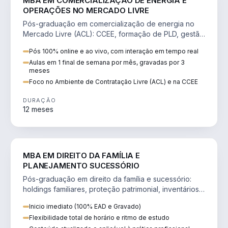
MBA EM COMERCIALIZAÇÃO DE ENERGIA E
OPERAÇÕES NO MERCADO LIVRE
Pós-graduação em comercialização de energia no
Mercado Livre (ACL): CCEE, formação de PLD, gestão
de risco e migração de clientes.
Pós 100% online e ao vivo, com interação em tempo real
Aulas em 1 final de semana por mês, gravadas por 3
meses
Foco no Ambiente de Contratação Livre (ACL) e na CCEE
DURAÇÃO
12 meses
DIREITO
MBA EM DIREITO DA FAMÍLIA E
PLANEJAMENTO SUCESSÓRIO
Pós-graduação em direito da família e sucessório:
holdings familiares, proteção patrimonial, inventários
e tributação da sucessão.
Inicio imediato (100% EAD e Gravado)
Flexibilidade total de horário e ritmo de estudo