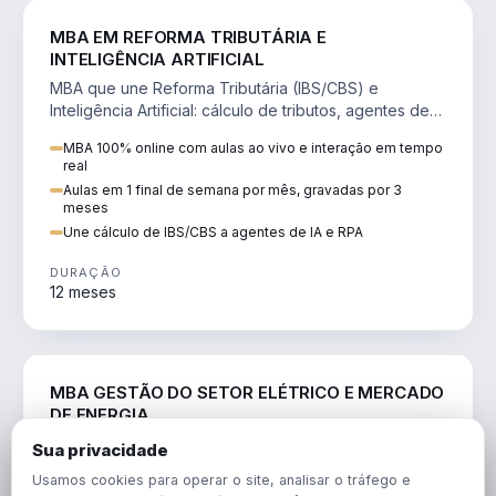
DIREITO
MBA EM REFORMA TRIBUTÁRIA E
INTELIGÊNCIA ARTIFICIAL
MBA que une Reforma Tributária (IBS/CBS) e
Inteligência Artificial: cálculo de tributos, agentes de
IA, RPA e automação da rotina fiscal.
MBA 100% online com aulas ao vivo e interação em tempo
real
Aulas em 1 final de semana por mês, gravadas por 3
meses
Une cálculo de IBS/CBS a agentes de IA e RPA
DURAÇÃO
12 meses
ENGENHARIA
MBA GESTÃO DO SETOR ELÉTRICO E MERCADO
DE ENERGIA
MBA que forma para o setor elétrico e o mercado de
Sua privacidade
energia: regulação, comercialização, geração,
Usamos cookies para operar o site, analisar o tráfego e
transmissão e revisão tarifária.