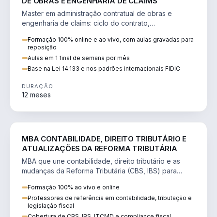
DE OBRAS E ENGENHARIA DE CLAIMS
Master em administração contratual de obras e
engenharia de claims: ciclo do contrato,
fundamentação de pleitos, delay analysis e FIDIC.
Formação 100% online e ao vivo, com aulas gravadas para
reposição
Aulas em 1 final de semana por mês
Base na Lei 14.133 e nos padrões internacionais FIDIC
DURAÇÃO
12 meses
DIREITO
MBA CONTABILIDADE, DIREITO TRIBUTÁRIO E
ATUALIZAÇÕES DA REFORMA TRIBUTÁRIA
MBA que une contabilidade, direito tributário e as
mudanças da Reforma Tributária (CBS, IBS) para
atuação estratégica no novo cenário.
Formação 100% ao vivo e online
Professores de referência em contabilidade, tributação e
legislação fiscal
Cobertura de CBS, IBS, ITCMD e compliance fiscal