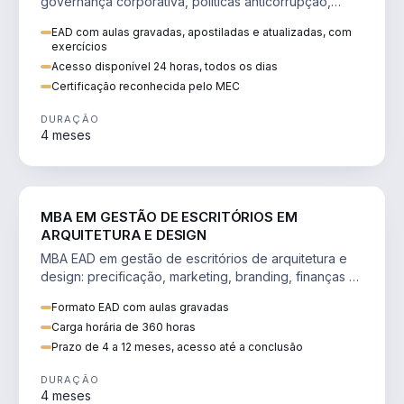
governança corporativa, políticas anticorrupção,
melhoria contínua e IA aplicada a processos.
EAD com aulas gravadas, apostiladas e atualizadas, com
exercícios
Acesso disponível 24 horas, todos os dias
Certificação reconhecida pelo MEC
DURAÇÃO
4 meses
ENGENHARIA
MBA EM GESTÃO DE ESCRITÓRIOS EM
ARQUITETURA E DESIGN
MBA EAD em gestão de escritórios de arquitetura e
design: precificação, marketing, branding, finanças e
gestão de equipes criativas.
Formato EAD com aulas gravadas
Carga horária de 360 horas
Prazo de 4 a 12 meses, acesso até a conclusão
DURAÇÃO
4 meses