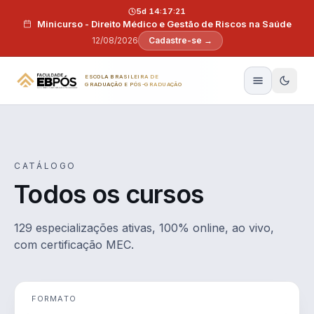
Pular para o conteúdo
5d 14:17:20
Minicurso - Direito Médico e Gestão de Riscos na Saúde
12/08/2026
Cadastre-se →
ESCOLA BRASILEIRA DE
GRADUAÇÃO E PÓS-GRADUAÇÃO
CATÁLOGO
Todos os cursos
129 especializações ativas, 100% online, ao vivo,
com certificação MEC.
FORMATO