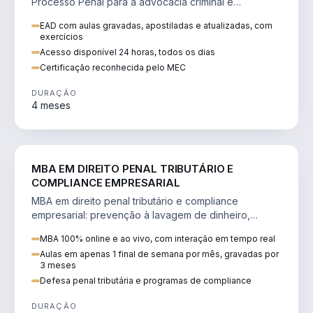
Processo Penal para a advocacia criminal e
concursos jurídicos.
EAD com aulas gravadas, apostiladas e atualizadas, com
exercícios
Acesso disponível 24 horas, todos os dias
Certificação reconhecida pelo MEC
DURAÇÃO
4 meses
DIREITO
MBA EM DIREITO PENAL TRIBUTÁRIO E
COMPLIANCE EMPRESARIAL
MBA em direito penal tributário e compliance
empresarial: prevenção à lavagem de dinheiro,
crimes tributários e auditoria.
MBA 100% online e ao vivo, com interação em tempo real
Aulas em apenas 1 final de semana por mês, gravadas por
3 meses
Defesa penal tributária e programas de compliance
DURAÇÃO