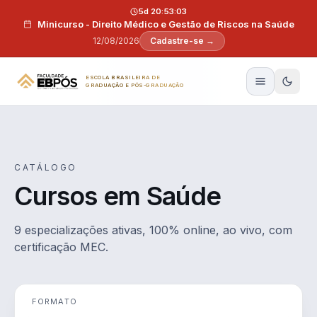
Pular para o conteúdo
5d 20:53:03
Minicurso - Direito Médico e Gestão de Riscos na Saúde
12/08/2026
Cadastre-se →
ESCOLA BRASILEIRA DE
GRADUAÇÃO E PÓS-GRADUAÇÃO
CATÁLOGO
Cursos em Saúde
9 especializações ativas, 100% online, ao vivo, com
certificação MEC.
FORMATO