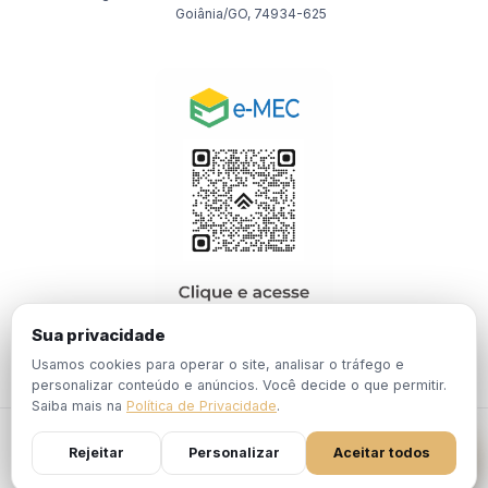
Goiânia/GO, 74934-625
Sua privacidade
Usamos cookies para operar o site, analisar o tráfego e
personalizar conteúdo e anúncios. Você decide o que permitir.
Saiba mais na
Política de Privacidade
.
© 2026 EBPÓS. Todos os direitos reservados.
Rejeitar
Personalizar
Aceitar todos
Política de
Termos de
Portaria Nº 1.201, de 19 de Dezembro de
Privacidade
Uso
2024