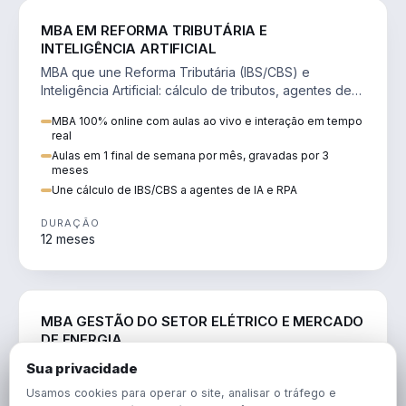
DIREITO
MBA EM REFORMA TRIBUTÁRIA E
INTELIGÊNCIA ARTIFICIAL
MBA que une Reforma Tributária (IBS/CBS) e
Inteligência Artificial: cálculo de tributos, agentes de
IA, RPA e automação da rotina fiscal.
MBA 100% online com aulas ao vivo e interação em tempo
real
Aulas em 1 final de semana por mês, gravadas por 3
meses
Une cálculo de IBS/CBS a agentes de IA e RPA
DURAÇÃO
12 meses
ENGENHARIA
MBA GESTÃO DO SETOR ELÉTRICO E MERCADO
DE ENERGIA
MBA que forma para o setor elétrico e o mercado de
Sua privacidade
energia: regulação, comercialização, geração,
Usamos cookies para operar o site, analisar o tráfego e
transmissão e revisão tarifária.