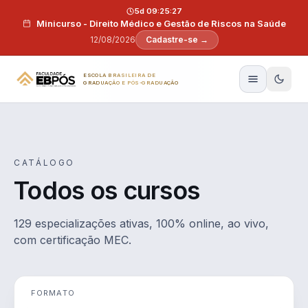
Pular para o conteúdo
5d 09:25:26
Minicurso - Direito Médico e Gestão de Riscos na Saúde
12/08/2026
Cadastre-se →
ESCOLA BRASILEIRA DE
GRADUAÇÃO E PÓS-GRADUAÇÃO
CATÁLOGO
Todos os cursos
129 especializações ativas, 100% online, ao vivo,
com certificação MEC.
FORMATO