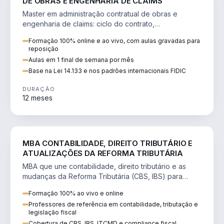
DE OBRAS E ENGENHARIA DE CLAIMS
Master em administração contratual de obras e
engenharia de claims: ciclo do contrato,
fundamentação de pleitos, delay analysis e FIDIC.
Formação 100% online e ao vivo, com aulas gravadas para
reposição
Aulas em 1 final de semana por mês
Base na Lei 14.133 e nos padrões internacionais FIDIC
DURAÇÃO
12 meses
DIREITO
MBA CONTABILIDADE, DIREITO TRIBUTÁRIO E
ATUALIZAÇÕES DA REFORMA TRIBUTÁRIA
MBA que une contabilidade, direito tributário e as
mudanças da Reforma Tributária (CBS, IBS) para
atuação estratégica no novo cenário.
Formação 100% ao vivo e online
Professores de referência em contabilidade, tributação e
legislação fiscal
Cobertura de CBS, IBS, ITCMD e compliance fiscal