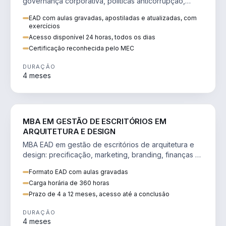
governança corporativa, políticas anticorrupção,
melhoria contínua e IA aplicada a processos.
EAD com aulas gravadas, apostiladas e atualizadas, com
exercícios
Acesso disponível 24 horas, todos os dias
Certificação reconhecida pelo MEC
DURAÇÃO
4 meses
ENGENHARIA
MBA EM GESTÃO DE ESCRITÓRIOS EM
ARQUITETURA E DESIGN
MBA EAD em gestão de escritórios de arquitetura e
design: precificação, marketing, branding, finanças e
gestão de equipes criativas.
Formato EAD com aulas gravadas
Carga horária de 360 horas
Prazo de 4 a 12 meses, acesso até a conclusão
DURAÇÃO
4 meses