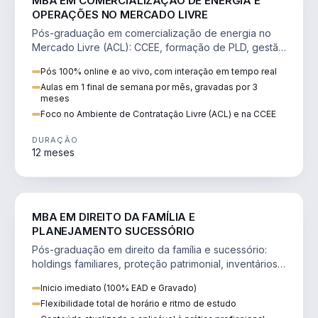
MBA EM COMERCIALIZAÇÃO DE ENERGIA E
OPERAÇÕES NO MERCADO LIVRE
Pós-graduação em comercialização de energia no
Mercado Livre (ACL): CCEE, formação de PLD, gestão
de risco e migração de clientes.
Pós 100% online e ao vivo, com interação em tempo real
Aulas em 1 final de semana por mês, gravadas por 3
meses
Foco no Ambiente de Contratação Livre (ACL) e na CCEE
DURAÇÃO
12 meses
DIREITO
MBA EM DIREITO DA FAMÍLIA E
PLANEJAMENTO SUCESSÓRIO
Pós-graduação em direito da família e sucessório:
holdings familiares, proteção patrimonial, inventários
e tributação da sucessão.
Inicio imediato (100% EAD e Gravado)
Flexibilidade total de horário e ritmo de estudo