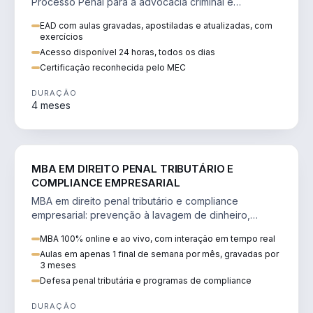
Processo Penal para a advocacia criminal e
concursos jurídicos.
EAD com aulas gravadas, apostiladas e atualizadas, com
exercícios
Acesso disponível 24 horas, todos os dias
Certificação reconhecida pelo MEC
DURAÇÃO
4 meses
DIREITO
MBA EM DIREITO PENAL TRIBUTÁRIO E
COMPLIANCE EMPRESARIAL
MBA em direito penal tributário e compliance
empresarial: prevenção à lavagem de dinheiro,
crimes tributários e auditoria.
MBA 100% online e ao vivo, com interação em tempo real
Aulas em apenas 1 final de semana por mês, gravadas por
3 meses
Defesa penal tributária e programas de compliance
DURAÇÃO