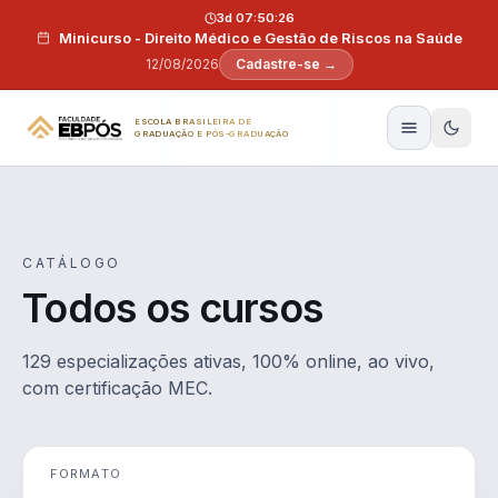
Pular para o conteúdo
3d 07:50:25
Minicurso - Direito Médico e Gestão de Riscos na Saúde
12/08/2026
Cadastre-se →
ESCOLA BRASILEIRA DE
GRADUAÇÃO E PÓS-GRADUAÇÃO
CATÁLOGO
Todos os cursos
129 especializações ativas, 100% online, ao vivo,
com certificação MEC.
FORMATO