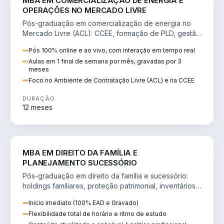
MBA EM COMERCIALIZAÇÃO DE ENERGIA E
OPERAÇÕES NO MERCADO LIVRE
Pós-graduação em comercialização de energia no
Mercado Livre (ACL): CCEE, formação de PLD, gestão
de risco e migração de clientes.
Pós 100% online e ao vivo, com interação em tempo real
Aulas em 1 final de semana por mês, gravadas por 3
meses
Foco no Ambiente de Contratação Livre (ACL) e na CCEE
DURAÇÃO
12 meses
DIREITO
MBA EM DIREITO DA FAMÍLIA E
PLANEJAMENTO SUCESSÓRIO
Pós-graduação em direito da família e sucessório:
holdings familiares, proteção patrimonial, inventários
e tributação da sucessão.
Inicio imediato (100% EAD e Gravado)
Flexibilidade total de horário e ritmo de estudo