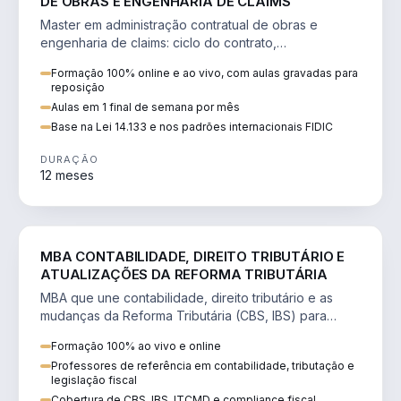
DE OBRAS E ENGENHARIA DE CLAIMS
Master em administração contratual de obras e
engenharia de claims: ciclo do contrato,
fundamentação de pleitos, delay analysis e FIDIC.
Formação 100% online e ao vivo, com aulas gravadas para
reposição
Aulas em 1 final de semana por mês
Base na Lei 14.133 e nos padrões internacionais FIDIC
DURAÇÃO
12 meses
DIREITO
MBA CONTABILIDADE, DIREITO TRIBUTÁRIO E
ATUALIZAÇÕES DA REFORMA TRIBUTÁRIA
MBA que une contabilidade, direito tributário e as
mudanças da Reforma Tributária (CBS, IBS) para
atuação estratégica no novo cenário.
Formação 100% ao vivo e online
Professores de referência em contabilidade, tributação e
legislação fiscal
Cobertura de CBS, IBS, ITCMD e compliance fiscal