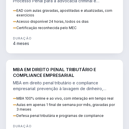
Processo Penal para a advocacia criminal e
concursos jurídicos.
EAD com aulas gravadas, apostiladas e atualizadas, com
exercícios
Acesso disponível 24 horas, todos os dias
Certificação reconhecida pelo MEC
DURAÇÃO
4 meses
DIREITO
MBA EM DIREITO PENAL TRIBUTÁRIO E
COMPLIANCE EMPRESARIAL
MBA em direito penal tributário e compliance
empresarial: prevenção à lavagem de dinheiro,
crimes tributários e auditoria.
MBA 100% online e ao vivo, com interação em tempo real
Aulas em apenas 1 final de semana por mês, gravadas por
3 meses
Defesa penal tributária e programas de compliance
DURAÇÃO