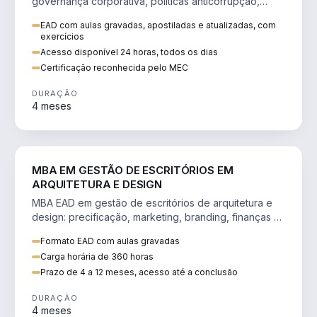
governança corporativa, políticas anticorrupção,
melhoria contínua e IA aplicada a processos.
EAD com aulas gravadas, apostiladas e atualizadas, com
exercícios
Acesso disponível 24 horas, todos os dias
Certificação reconhecida pelo MEC
DURAÇÃO
4 meses
ENGENHARIA
MBA EM GESTÃO DE ESCRITÓRIOS EM
ARQUITETURA E DESIGN
MBA EAD em gestão de escritórios de arquitetura e
design: precificação, marketing, branding, finanças e
gestão de equipes criativas.
Formato EAD com aulas gravadas
Carga horária de 360 horas
Prazo de 4 a 12 meses, acesso até a conclusão
DURAÇÃO
4 meses