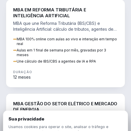
DIREITO
MBA EM REFORMA TRIBUTÁRIA E
INTELIGÊNCIA ARTIFICIAL
MBA que une Reforma Tributária (IBS/CBS) e
Inteligência Artificial: cálculo de tributos, agentes de
IA, RPA e automação da rotina fiscal.
MBA 100% online com aulas ao vivo e interação em tempo
real
Aulas em 1 final de semana por mês, gravadas por 3
meses
Une cálculo de IBS/CBS a agentes de IA e RPA
DURAÇÃO
12 meses
ENGENHARIA
MBA GESTÃO DO SETOR ELÉTRICO E MERCADO
DE ENERGIA
MBA que forma para o setor elétrico e o mercado de
Sua privacidade
energia: regulação, comercialização, geração,
Usamos cookies para operar o site, analisar o tráfego e
transmissão e revisão tarifária.