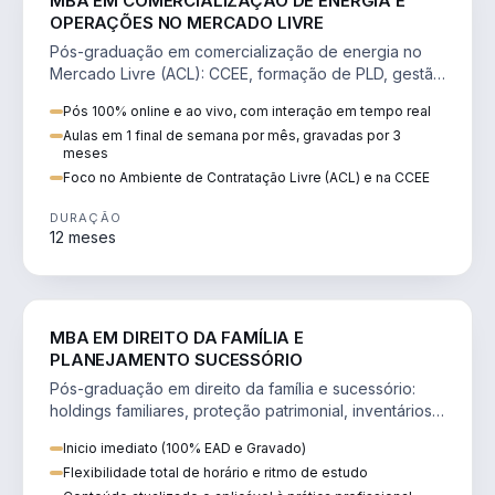
MBA EM COMERCIALIZAÇÃO DE ENERGIA E
OPERAÇÕES NO MERCADO LIVRE
Pós-graduação em comercialização de energia no
Mercado Livre (ACL): CCEE, formação de PLD, gestão
de risco e migração de clientes.
Pós 100% online e ao vivo, com interação em tempo real
Aulas em 1 final de semana por mês, gravadas por 3
meses
Foco no Ambiente de Contratação Livre (ACL) e na CCEE
DURAÇÃO
12 meses
DIREITO
MBA EM DIREITO DA FAMÍLIA E
PLANEJAMENTO SUCESSÓRIO
Pós-graduação em direito da família e sucessório:
holdings familiares, proteção patrimonial, inventários
e tributação da sucessão.
Inicio imediato (100% EAD e Gravado)
Flexibilidade total de horário e ritmo de estudo