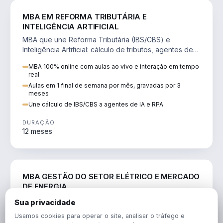
DIREITO
MBA EM REFORMA TRIBUTÁRIA E
INTELIGÊNCIA ARTIFICIAL
MBA que une Reforma Tributária (IBS/CBS) e
Inteligência Artificial: cálculo de tributos, agentes de
IA, RPA e automação da rotina fiscal.
MBA 100% online com aulas ao vivo e interação em tempo
real
Aulas em 1 final de semana por mês, gravadas por 3
meses
Une cálculo de IBS/CBS a agentes de IA e RPA
DURAÇÃO
12 meses
ENGENHARIA
MBA GESTÃO DO SETOR ELÉTRICO E MERCADO
DE ENERGIA
MBA que forma para o setor elétrico e o mercado de
Sua privacidade
energia: regulação, comercialização, geração,
Usamos cookies para operar o site, analisar o tráfego e
transmissão e revisão tarifária.