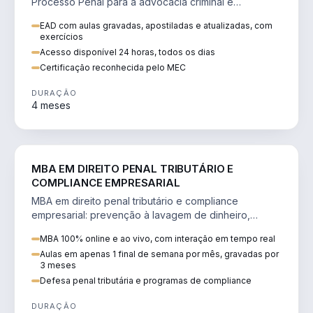
Processo Penal para a advocacia criminal e
concursos jurídicos.
EAD com aulas gravadas, apostiladas e atualizadas, com
exercícios
Acesso disponível 24 horas, todos os dias
Certificação reconhecida pelo MEC
DURAÇÃO
4 meses
DIREITO
MBA EM DIREITO PENAL TRIBUTÁRIO E
COMPLIANCE EMPRESARIAL
MBA em direito penal tributário e compliance
empresarial: prevenção à lavagem de dinheiro,
crimes tributários e auditoria.
MBA 100% online e ao vivo, com interação em tempo real
Aulas em apenas 1 final de semana por mês, gravadas por
3 meses
Defesa penal tributária e programas de compliance
DURAÇÃO