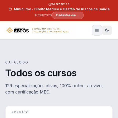
Pular para o conteúdo
3d 07:02:10
Minicurso - Direito Médico e Gestão de Riscos na Saúde
12/08/2026
Cadastre-se →
ESCOLA BRASILEIRA DE
GRADUAÇÃO E PÓS-GRADUAÇÃO
CATÁLOGO
Todos os cursos
129 especializações ativas, 100% online, ao vivo,
com certificação MEC.
FORMATO