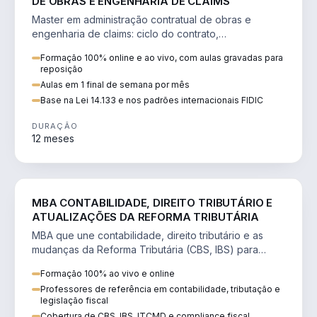
DE OBRAS E ENGENHARIA DE CLAIMS
Master em administração contratual de obras e
engenharia de claims: ciclo do contrato,
fundamentação de pleitos, delay analysis e FIDIC.
Formação 100% online e ao vivo, com aulas gravadas para
reposição
Aulas em 1 final de semana por mês
Base na Lei 14.133 e nos padrões internacionais FIDIC
DURAÇÃO
12 meses
DIREITO
MBA CONTABILIDADE, DIREITO TRIBUTÁRIO E
ATUALIZAÇÕES DA REFORMA TRIBUTÁRIA
MBA que une contabilidade, direito tributário e as
mudanças da Reforma Tributária (CBS, IBS) para
atuação estratégica no novo cenário.
Formação 100% ao vivo e online
Professores de referência em contabilidade, tributação e
legislação fiscal
Cobertura de CBS, IBS, ITCMD e compliance fiscal