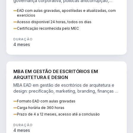
governança corporativa, políticas anticorrupção,
melhoria contínua e IA aplicada a processos.
EAD com aulas gravadas, apostiladas e atualizadas, com
exercícios
Acesso disponível 24 horas, todos os dias
Certificação reconhecida pelo MEC
DURAÇÃO
4 meses
ENGENHARIA
MBA EM GESTÃO DE ESCRITÓRIOS EM
ARQUITETURA E DESIGN
MBA EAD em gestão de escritórios de arquitetura e
design: precificação, marketing, branding, finanças e
gestão de equipes criativas.
Formato EAD com aulas gravadas
Carga horária de 360 horas
Prazo de 4 a 12 meses, acesso até a conclusão
DURAÇÃO
4 meses