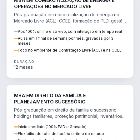
MBA EM COMERCIALIZAÇÃO DE ENERGIA E
OPERAÇÕES NO MERCADO LIVRE
Pós-graduação em comercialização de energia no
Mercado Livre (ACL): CCEE, formação de PLD, gestão
de risco e migração de clientes.
Pós 100% online e ao vivo, com interação em tempo real
Aulas em 1 final de semana por mês, gravadas por 3
meses
Foco no Ambiente de Contratação Livre (ACL) e na CCEE
DURAÇÃO
12 meses
DIREITO
MBA EM DIREITO DA FAMÍLIA E
PLANEJAMENTO SUCESSÓRIO
Pós-graduação em direito da família e sucessório:
holdings familiares, proteção patrimonial, inventários
e tributação da sucessão.
Inicio imediato (100% EAD e Gravado)
Flexibilidade total de horário e ritmo de estudo