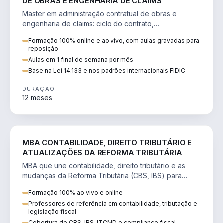
DE OBRAS E ENGENHARIA DE CLAIMS
Master em administração contratual de obras e
engenharia de claims: ciclo do contrato,
fundamentação de pleitos, delay analysis e FIDIC.
Formação 100% online e ao vivo, com aulas gravadas para
reposição
Aulas em 1 final de semana por mês
Base na Lei 14.133 e nos padrões internacionais FIDIC
DURAÇÃO
12 meses
DIREITO
MBA CONTABILIDADE, DIREITO TRIBUTÁRIO E
ATUALIZAÇÕES DA REFORMA TRIBUTÁRIA
MBA que une contabilidade, direito tributário e as
mudanças da Reforma Tributária (CBS, IBS) para
atuação estratégica no novo cenário.
Formação 100% ao vivo e online
Professores de referência em contabilidade, tributação e
legislação fiscal
Cobertura de CBS, IBS, ITCMD e compliance fiscal