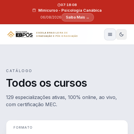
Pular para o conteúdo
07:18:07
Minicurso - Psicologia Canábica
06/08/2026
Saiba Mais →
ESCOLA BRASILEIRA DE
GRADUAÇÃO E PÓS-GRADUAÇÃO
CATÁLOGO
Todos os cursos
129 especializações ativas, 100% online, ao vivo,
com certificação MEC.
FORMATO