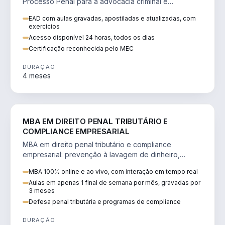
Processo Penal para a advocacia criminal e
concursos jurídicos.
EAD com aulas gravadas, apostiladas e atualizadas, com
exercícios
Acesso disponível 24 horas, todos os dias
Certificação reconhecida pelo MEC
DURAÇÃO
4 meses
DIREITO
MBA EM DIREITO PENAL TRIBUTÁRIO E
COMPLIANCE EMPRESARIAL
MBA em direito penal tributário e compliance
empresarial: prevenção à lavagem de dinheiro,
crimes tributários e auditoria.
MBA 100% online e ao vivo, com interação em tempo real
Aulas em apenas 1 final de semana por mês, gravadas por
3 meses
Defesa penal tributária e programas de compliance
DURAÇÃO