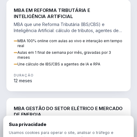
DIREITO
MBA EM REFORMA TRIBUTÁRIA E
INTELIGÊNCIA ARTIFICIAL
MBA que une Reforma Tributária (IBS/CBS) e
Inteligência Artificial: cálculo de tributos, agentes de
IA, RPA e automação da rotina fiscal.
MBA 100% online com aulas ao vivo e interação em tempo
real
Aulas em 1 final de semana por mês, gravadas por 3
meses
Une cálculo de IBS/CBS a agentes de IA e RPA
DURAÇÃO
12 meses
ENGENHARIA
MBA GESTÃO DO SETOR ELÉTRICO E MERCADO
DE ENERGIA
MBA que forma para o setor elétrico e o mercado de
Sua privacidade
energia: regulação, comercialização, geração,
Usamos cookies para operar o site, analisar o tráfego e
transmissão e revisão tarifária.