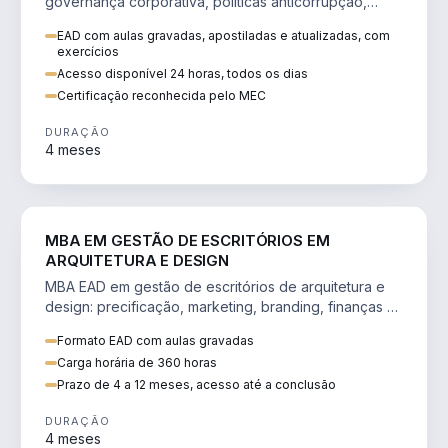
governança corporativa, políticas anticorrupção,
melhoria contínua e IA aplicada a processos.
EAD com aulas gravadas, apostiladas e atualizadas, com
exercícios
Acesso disponível 24 horas, todos os dias
Certificação reconhecida pelo MEC
DURAÇÃO
4 meses
ENGENHARIA
MBA EM GESTÃO DE ESCRITÓRIOS EM
ARQUITETURA E DESIGN
MBA EAD em gestão de escritórios de arquitetura e
design: precificação, marketing, branding, finanças e
gestão de equipes criativas.
Formato EAD com aulas gravadas
Carga horária de 360 horas
Prazo de 4 a 12 meses, acesso até a conclusão
DURAÇÃO
4 meses