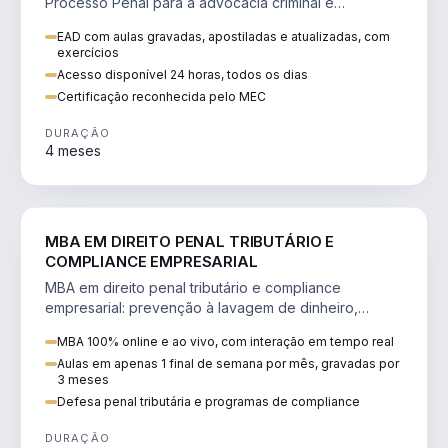
Processo Penal para a advocacia criminal e
concursos jurídicos.
EAD com aulas gravadas, apostiladas e atualizadas, com
exercícios
Acesso disponível 24 horas, todos os dias
Certificação reconhecida pelo MEC
DURAÇÃO
4 meses
DIREITO
MBA EM DIREITO PENAL TRIBUTÁRIO E
COMPLIANCE EMPRESARIAL
MBA em direito penal tributário e compliance
empresarial: prevenção à lavagem de dinheiro,
crimes tributários e auditoria.
MBA 100% online e ao vivo, com interação em tempo real
Aulas em apenas 1 final de semana por mês, gravadas por
3 meses
Defesa penal tributária e programas de compliance
DURAÇÃO