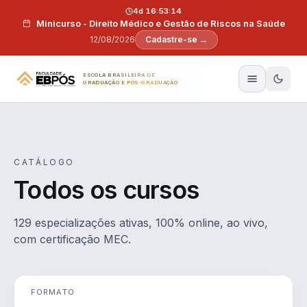
Pular para o conteúdo
4d 16:53:13
Minicurso - Direito Médico e Gestão de Riscos na Saúde
12/08/2026
Cadastre-se →
ESCOLA BRASILEIRA DE
GRADUAÇÃO E PÓS-GRADUAÇÃO
CATÁLOGO
Todos os cursos
129 especializações ativas, 100% online, ao vivo,
com certificação MEC.
FORMATO