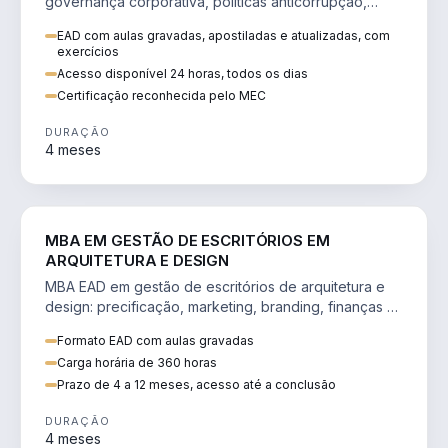
governança corporativa, políticas anticorrupção,
melhoria contínua e IA aplicada a processos.
EAD com aulas gravadas, apostiladas e atualizadas, com
exercícios
Acesso disponível 24 horas, todos os dias
Certificação reconhecida pelo MEC
DURAÇÃO
4 meses
ENGENHARIA
MBA EM GESTÃO DE ESCRITÓRIOS EM
ARQUITETURA E DESIGN
MBA EAD em gestão de escritórios de arquitetura e
design: precificação, marketing, branding, finanças e
gestão de equipes criativas.
Formato EAD com aulas gravadas
Carga horária de 360 horas
Prazo de 4 a 12 meses, acesso até a conclusão
DURAÇÃO
4 meses