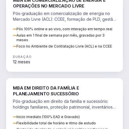
MBA EM COMERCIALIZAÇÃO DE ENERGIA E
OPERAÇÕES NO MERCADO LIVRE
Pós-graduação em comercialização de energia no
Mercado Livre (ACL): CCEE, formação de PLD, gestão
de risco e migração de clientes.
Pós 100% online e ao vivo, com interação em tempo real
Aulas em 1 final de semana por mês, gravadas por 3
meses
Foco no Ambiente de Contratação Livre (ACL) e na CCEE
DURAÇÃO
12 meses
DIREITO
MBA EM DIREITO DA FAMÍLIA E
PLANEJAMENTO SUCESSÓRIO
Pós-graduação em direito da família e sucessório:
holdings familiares, proteção patrimonial, inventários
e tributação da sucessão.
Inicio imediato (100% EAD e Gravado)
Flexibilidade total de horário e ritmo de estudo