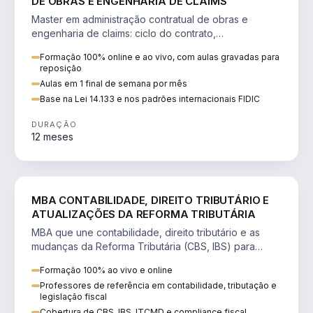
DE OBRAS E ENGENHARIA DE CLAIMS
Master em administração contratual de obras e
engenharia de claims: ciclo do contrato,
fundamentação de pleitos, delay analysis e FIDIC.
Formação 100% online e ao vivo, com aulas gravadas para
reposição
Aulas em 1 final de semana por mês
Base na Lei 14.133 e nos padrões internacionais FIDIC
DURAÇÃO
12 meses
DIREITO
MBA CONTABILIDADE, DIREITO TRIBUTÁRIO E
ATUALIZAÇÕES DA REFORMA TRIBUTÁRIA
MBA que une contabilidade, direito tributário e as
mudanças da Reforma Tributária (CBS, IBS) para
atuação estratégica no novo cenário.
Formação 100% ao vivo e online
Professores de referência em contabilidade, tributação e
legislação fiscal
Cobertura de CBS, IBS, ITCMD e compliance fiscal