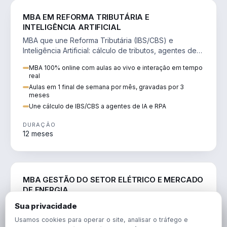
DIREITO
MBA EM REFORMA TRIBUTÁRIA E
INTELIGÊNCIA ARTIFICIAL
MBA que une Reforma Tributária (IBS/CBS) e
Inteligência Artificial: cálculo de tributos, agentes de
IA, RPA e automação da rotina fiscal.
MBA 100% online com aulas ao vivo e interação em tempo
real
Aulas em 1 final de semana por mês, gravadas por 3
meses
Une cálculo de IBS/CBS a agentes de IA e RPA
DURAÇÃO
12 meses
ENGENHARIA
MBA GESTÃO DO SETOR ELÉTRICO E MERCADO
DE ENERGIA
MBA que forma para o setor elétrico e o mercado de
Sua privacidade
energia: regulação, comercialização, geração,
Usamos cookies para operar o site, analisar o tráfego e
transmissão e revisão tarifária.