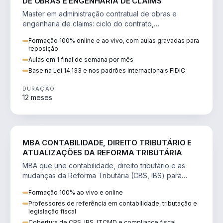
DE OBRAS E ENGENHARIA DE CLAIMS
Master em administração contratual de obras e
engenharia de claims: ciclo do contrato,
fundamentação de pleitos, delay analysis e FIDIC.
Formação 100% online e ao vivo, com aulas gravadas para
reposição
Aulas em 1 final de semana por mês
Base na Lei 14.133 e nos padrões internacionais FIDIC
DURAÇÃO
12 meses
DIREITO
MBA CONTABILIDADE, DIREITO TRIBUTÁRIO E
ATUALIZAÇÕES DA REFORMA TRIBUTÁRIA
MBA que une contabilidade, direito tributário e as
mudanças da Reforma Tributária (CBS, IBS) para
atuação estratégica no novo cenário.
Formação 100% ao vivo e online
Professores de referência em contabilidade, tributação e
legislação fiscal
Cobertura de CBS, IBS, ITCMD e compliance fiscal