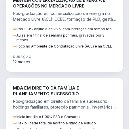
MBA EM COMERCIALIZAÇÃO DE ENERGIA E
OPERAÇÕES NO MERCADO LIVRE
Pós-graduação em comercialização de energia no
Mercado Livre (ACL): CCEE, formação de PLD, gestão
de risco e migração de clientes.
Pós 100% online e ao vivo, com interação em tempo real
Aulas em 1 final de semana por mês, gravadas por 3
meses
Foco no Ambiente de Contratação Livre (ACL) e na CCEE
DURAÇÃO
12 meses
DIREITO
MBA EM DIREITO DA FAMÍLIA E
PLANEJAMENTO SUCESSÓRIO
Pós-graduação em direito da família e sucessório:
holdings familiares, proteção patrimonial, inventários
e tributação da sucessão.
Inicio imediato (100% EAD e Gravado)
Flexibilidade total de horário e ritmo de estudo