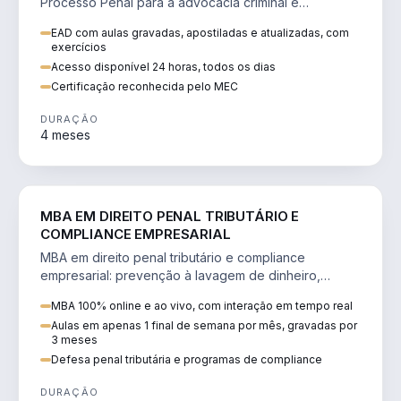
Processo Penal para a advocacia criminal e
concursos jurídicos.
EAD com aulas gravadas, apostiladas e atualizadas, com
exercícios
Acesso disponível 24 horas, todos os dias
Certificação reconhecida pelo MEC
DURAÇÃO
4 meses
DIREITO
MBA EM DIREITO PENAL TRIBUTÁRIO E
COMPLIANCE EMPRESARIAL
MBA em direito penal tributário e compliance
empresarial: prevenção à lavagem de dinheiro,
crimes tributários e auditoria.
MBA 100% online e ao vivo, com interação em tempo real
Aulas em apenas 1 final de semana por mês, gravadas por
3 meses
Defesa penal tributária e programas de compliance
DURAÇÃO