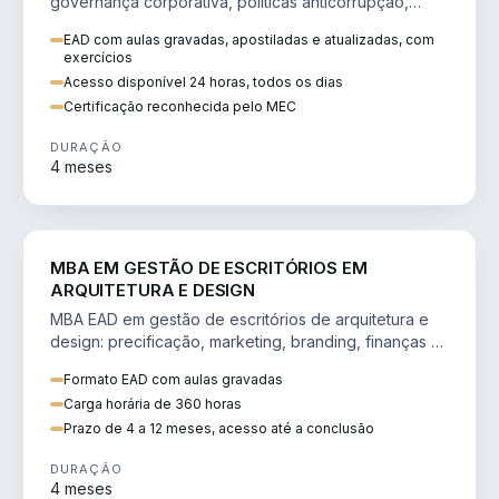
governança corporativa, políticas anticorrupção,
melhoria contínua e IA aplicada a processos.
EAD com aulas gravadas, apostiladas e atualizadas, com
exercícios
Acesso disponível 24 horas, todos os dias
Certificação reconhecida pelo MEC
DURAÇÃO
4 meses
ENGENHARIA
MBA EM GESTÃO DE ESCRITÓRIOS EM
ARQUITETURA E DESIGN
MBA EAD em gestão de escritórios de arquitetura e
design: precificação, marketing, branding, finanças e
gestão de equipes criativas.
Formato EAD com aulas gravadas
Carga horária de 360 horas
Prazo de 4 a 12 meses, acesso até a conclusão
DURAÇÃO
4 meses