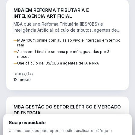
DIREITO
MBA EM REFORMA TRIBUTÁRIA E
INTELIGÊNCIA ARTIFICIAL
MBA que une Reforma Tributária (IBS/CBS) e
Inteligência Artificial: cálculo de tributos, agentes de
IA, RPA e automação da rotina fiscal.
MBA 100% online com aulas ao vivo e interação em tempo
real
Aulas em 1 final de semana por mês, gravadas por 3
meses
Une cálculo de IBS/CBS a agentes de IA e RPA
DURAÇÃO
12 meses
ENGENHARIA
MBA GESTÃO DO SETOR ELÉTRICO E MERCADO
DE ENERGIA
MBA que forma para o setor elétrico e o mercado de
Sua privacidade
energia: regulação, comercialização, geração,
Usamos cookies para operar o site, analisar o tráfego e
transmissão e revisão tarifária.