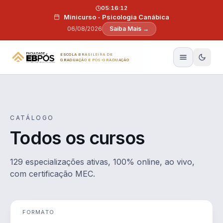
Pular para o conteúdo
05:16:11
Minicurso - Psicologia Canábica
06/08/2026
Saiba Mais →
ESCOLA BRASILEIRA DE
GRADUAÇÃO E PÓS-GRADUAÇÃO
CATÁLOGO
Todos os cursos
129 especializações ativas, 100% online, ao vivo,
com certificação MEC.
FORMATO