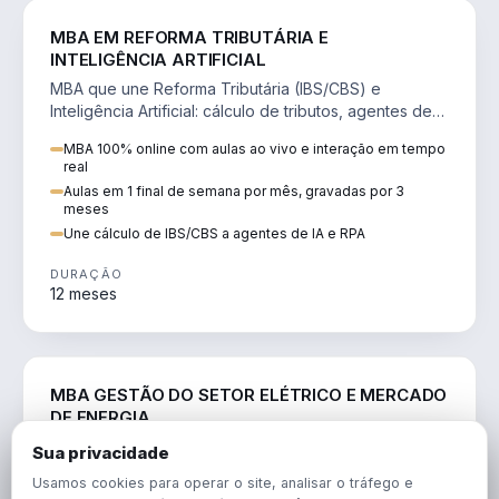
DIREITO
MBA EM REFORMA TRIBUTÁRIA E
INTELIGÊNCIA ARTIFICIAL
MBA que une Reforma Tributária (IBS/CBS) e
Inteligência Artificial: cálculo de tributos, agentes de
IA, RPA e automação da rotina fiscal.
MBA 100% online com aulas ao vivo e interação em tempo
real
Aulas em 1 final de semana por mês, gravadas por 3
meses
Une cálculo de IBS/CBS a agentes de IA e RPA
DURAÇÃO
12 meses
ENGENHARIA
MBA GESTÃO DO SETOR ELÉTRICO E MERCADO
DE ENERGIA
MBA que forma para o setor elétrico e o mercado de
Sua privacidade
energia: regulação, comercialização, geração,
Usamos cookies para operar o site, analisar o tráfego e
transmissão e revisão tarifária.