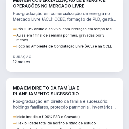
MBA EM COMERCIALIZAÇÃO DE ENERGIA E
OPERAÇÕES NO MERCADO LIVRE
Pós-graduação em comercialização de energia no
Mercado Livre (ACL): CCEE, formação de PLD, gestão
de risco e migração de clientes.
Pós 100% online e ao vivo, com interação em tempo real
Aulas em 1 final de semana por mês, gravadas por 3
meses
Foco no Ambiente de Contratação Livre (ACL) e na CCEE
DURAÇÃO
12 meses
DIREITO
MBA EM DIREITO DA FAMÍLIA E
PLANEJAMENTO SUCESSÓRIO
Pós-graduação em direito da família e sucessório:
holdings familiares, proteção patrimonial, inventários
e tributação da sucessão.
Inicio imediato (100% EAD e Gravado)
Flexibilidade total de horário e ritmo de estudo