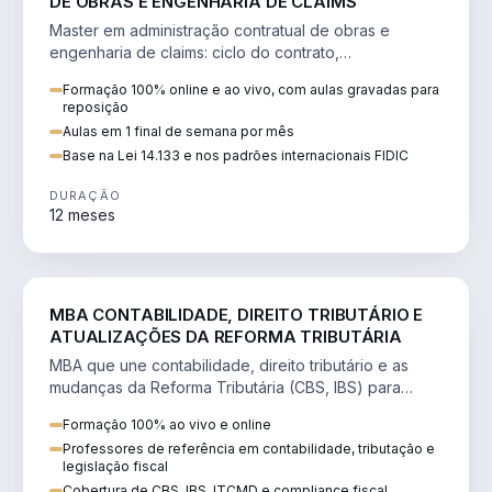
DE OBRAS E ENGENHARIA DE CLAIMS
Master em administração contratual de obras e
engenharia de claims: ciclo do contrato,
fundamentação de pleitos, delay analysis e FIDIC.
Formação 100% online e ao vivo, com aulas gravadas para
reposição
Aulas em 1 final de semana por mês
Base na Lei 14.133 e nos padrões internacionais FIDIC
DURAÇÃO
12 meses
DIREITO
MBA CONTABILIDADE, DIREITO TRIBUTÁRIO E
ATUALIZAÇÕES DA REFORMA TRIBUTÁRIA
MBA que une contabilidade, direito tributário e as
mudanças da Reforma Tributária (CBS, IBS) para
atuação estratégica no novo cenário.
Formação 100% ao vivo e online
Professores de referência em contabilidade, tributação e
legislação fiscal
Cobertura de CBS, IBS, ITCMD e compliance fiscal