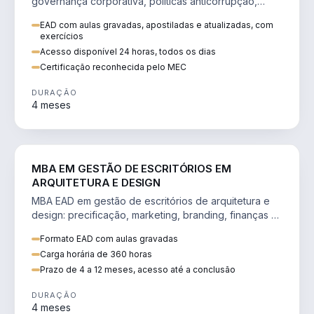
governança corporativa, políticas anticorrupção,
melhoria contínua e IA aplicada a processos.
EAD com aulas gravadas, apostiladas e atualizadas, com
exercícios
Acesso disponível 24 horas, todos os dias
Certificação reconhecida pelo MEC
DURAÇÃO
4 meses
ENGENHARIA
MBA EM GESTÃO DE ESCRITÓRIOS EM
ARQUITETURA E DESIGN
MBA EAD em gestão de escritórios de arquitetura e
design: precificação, marketing, branding, finanças e
gestão de equipes criativas.
Formato EAD com aulas gravadas
Carga horária de 360 horas
Prazo de 4 a 12 meses, acesso até a conclusão
DURAÇÃO
4 meses