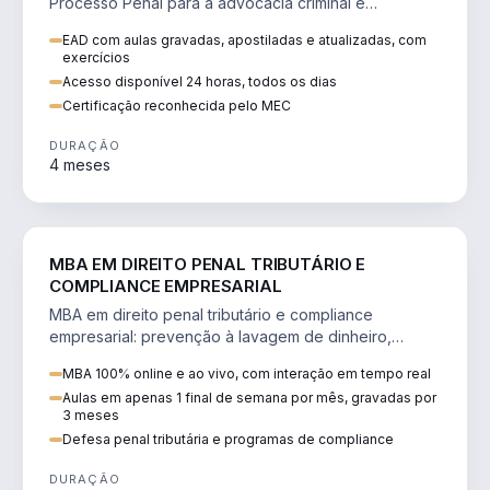
Processo Penal para a advocacia criminal e
concursos jurídicos.
EAD com aulas gravadas, apostiladas e atualizadas, com
exercícios
Acesso disponível 24 horas, todos os dias
Certificação reconhecida pelo MEC
DURAÇÃO
4 meses
DIREITO
MBA EM DIREITO PENAL TRIBUTÁRIO E
COMPLIANCE EMPRESARIAL
MBA em direito penal tributário e compliance
empresarial: prevenção à lavagem de dinheiro,
crimes tributários e auditoria.
MBA 100% online e ao vivo, com interação em tempo real
Aulas em apenas 1 final de semana por mês, gravadas por
3 meses
Defesa penal tributária e programas de compliance
DURAÇÃO