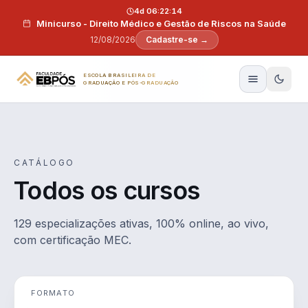
Pular para o conteúdo
4d 06:22:13
Minicurso - Direito Médico e Gestão de Riscos na Saúde
12/08/2026
Cadastre-se →
ESCOLA BRASILEIRA DE
GRADUAÇÃO E PÓS-GRADUAÇÃO
CATÁLOGO
Todos os cursos
129 especializações ativas, 100% online, ao vivo,
com certificação MEC.
FORMATO