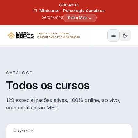
Pular para o conteúdo
06:48:10
Minicurso - Psicologia Canábica
06/08/2026
Saiba Mais →
ESCOLA BRASILEIRA DE
GRADUAÇÃO E PÓS-GRADUAÇÃO
CATÁLOGO
Todos os cursos
129 especializações ativas, 100% online, ao vivo,
com certificação MEC.
FORMATO