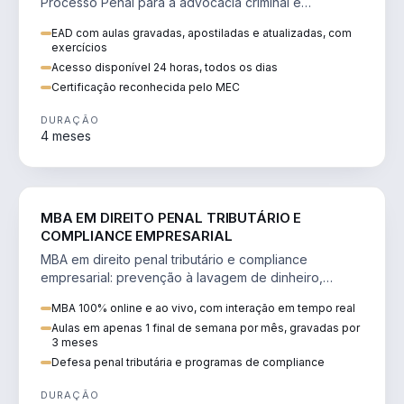
Processo Penal para a advocacia criminal e
concursos jurídicos.
EAD com aulas gravadas, apostiladas e atualizadas, com
exercícios
Acesso disponível 24 horas, todos os dias
Certificação reconhecida pelo MEC
DURAÇÃO
4 meses
DIREITO
MBA EM DIREITO PENAL TRIBUTÁRIO E
COMPLIANCE EMPRESARIAL
MBA em direito penal tributário e compliance
empresarial: prevenção à lavagem de dinheiro,
crimes tributários e auditoria.
MBA 100% online e ao vivo, com interação em tempo real
Aulas em apenas 1 final de semana por mês, gravadas por
3 meses
Defesa penal tributária e programas de compliance
DURAÇÃO