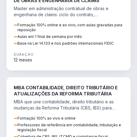
DE OBRAS E ENGENHARIA DE CLAIMS
Master em administração contratual de obras e
engenharia de claims: ciclo do contrato,
fundamentação de pleitos, delay analysis e FIDIC.
Formação 100% online e ao vivo, com aulas gravadas para
reposição
Aulas em 1 final de semana por mês
Base na Lei 14.133 e nos padrões internacionais FIDIC
DURAÇÃO
12 meses
DIREITO
MBA CONTABILIDADE, DIREITO TRIBUTÁRIO E
ATUALIZAÇÕES DA REFORMA TRIBUTÁRIA
MBA que une contabilidade, direito tributário e as
mudanças da Reforma Tributária (CBS, IBS) para
atuação estratégica no novo cenário.
Formação 100% ao vivo e online
Professores de referência em contabilidade, tributação e
legislação fiscal
Cobertura de CBS, IBS, ITCMD e compliance fiscal