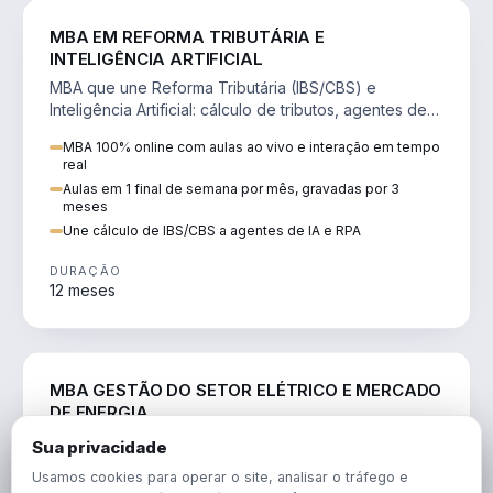
DIREITO
MBA EM REFORMA TRIBUTÁRIA E
INTELIGÊNCIA ARTIFICIAL
MBA que une Reforma Tributária (IBS/CBS) e
Inteligência Artificial: cálculo de tributos, agentes de
IA, RPA e automação da rotina fiscal.
MBA 100% online com aulas ao vivo e interação em tempo
real
Aulas em 1 final de semana por mês, gravadas por 3
meses
Une cálculo de IBS/CBS a agentes de IA e RPA
DURAÇÃO
12 meses
ENGENHARIA
MBA GESTÃO DO SETOR ELÉTRICO E MERCADO
DE ENERGIA
MBA que forma para o setor elétrico e o mercado de
Sua privacidade
energia: regulação, comercialização, geração,
Usamos cookies para operar o site, analisar o tráfego e
transmissão e revisão tarifária.