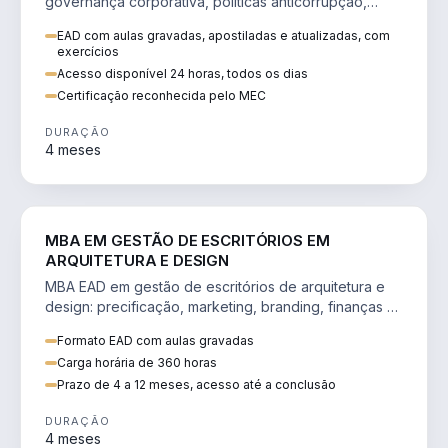
governança corporativa, políticas anticorrupção,
melhoria contínua e IA aplicada a processos.
EAD com aulas gravadas, apostiladas e atualizadas, com
exercícios
Acesso disponível 24 horas, todos os dias
Certificação reconhecida pelo MEC
DURAÇÃO
4 meses
ENGENHARIA
MBA EM GESTÃO DE ESCRITÓRIOS EM
ARQUITETURA E DESIGN
MBA EAD em gestão de escritórios de arquitetura e
design: precificação, marketing, branding, finanças e
gestão de equipes criativas.
Formato EAD com aulas gravadas
Carga horária de 360 horas
Prazo de 4 a 12 meses, acesso até a conclusão
DURAÇÃO
4 meses