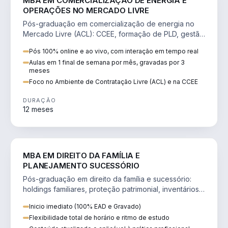
MBA EM COMERCIALIZAÇÃO DE ENERGIA E
OPERAÇÕES NO MERCADO LIVRE
Pós-graduação em comercialização de energia no
Mercado Livre (ACL): CCEE, formação de PLD, gestão
de risco e migração de clientes.
Pós 100% online e ao vivo, com interação em tempo real
Aulas em 1 final de semana por mês, gravadas por 3
meses
Foco no Ambiente de Contratação Livre (ACL) e na CCEE
DURAÇÃO
12 meses
DIREITO
MBA EM DIREITO DA FAMÍLIA E
PLANEJAMENTO SUCESSÓRIO
Pós-graduação em direito da família e sucessório:
holdings familiares, proteção patrimonial, inventários
e tributação da sucessão.
Inicio imediato (100% EAD e Gravado)
Flexibilidade total de horário e ritmo de estudo