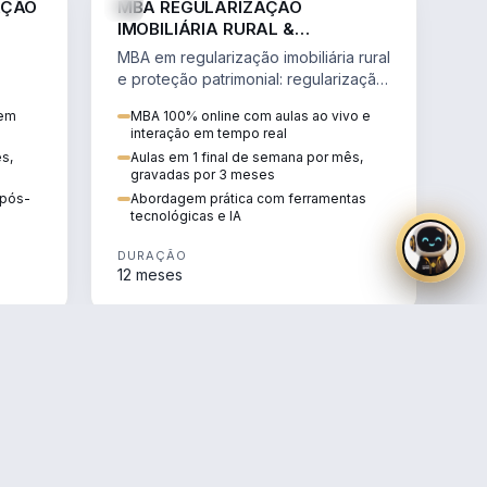
AÇÃO
MBA REGULARIZAÇÃO
IMOBILIÁRIA RURAL &
PROTEÇÃO PATRIMONIAL
MBA em regularização imobiliária rural
e proteção patrimonial: regularização
fundiária, contratos agrários e holding
 em
MBA 100% online com aulas ao vivo e
rural.
interação em tempo real
ês,
Aulas em 1 final de semana por mês,
gravadas por 3 meses
e pós-
Abordagem prática com ferramentas
tecnológicas e IA
DURAÇÃO
12 meses
AGRO
AGRO