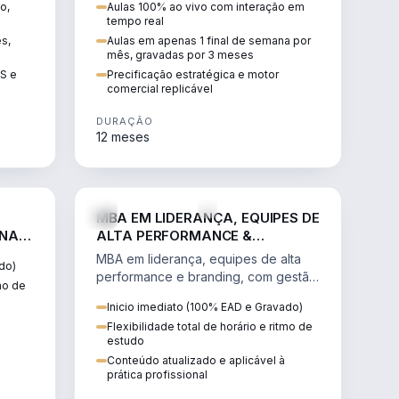
o,
Aulas 100% ao vivo com interação em
GIS e
escalável, lucrativo e bem
tempo real
precificado.
ês,
Aulas em apenas 1 final de semana por
mês, gravadas por 3 meses
IS e
Precificação estratégica e motor
comercial replicável
DURAÇÃO
12 meses
IREITO
VENDA E MARKETING
MBA EM LIDERANÇA, EQUIPES DE
 NA
ALTA PERFORMANCE &
BRANDING
MBA em liderança, equipes de alta
do)
performance e branding, com gestão
tmo de
por resultados, liderança humanizada
Inicio imediato (100% EAD e Gravado)
e comunicação persuasiva.
Flexibilidade total de horário e ritmo de
estudo
Conteúdo atualizado e aplicável à
prática profissional