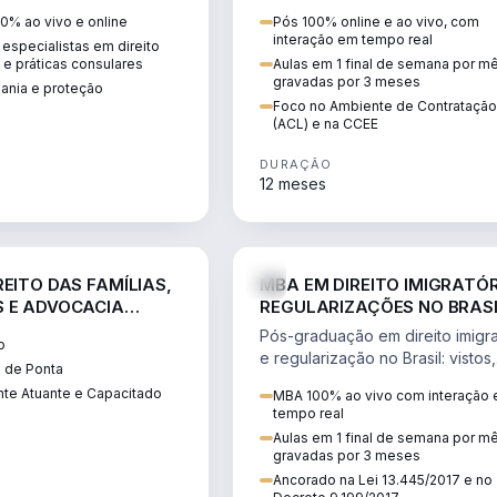
 vistos, cidadania,
CCEE, formação de PLD, gestão
0% ao vivo e online
Pós 100% online e ao vivo, com
 e consultoria
risco e migração de clientes.
interação em tempo real
especialistas em direito
.
l e práticas consulares
Aulas em 1 final de semana por m
gravadas por 3 meses
dania e proteção
Foco no Ambiente de Contratação
(ACL) e na CCEE
DURAÇÃO
12 meses
DIREITO
D
EITO DAS FAMÍLIAS,
MBA EM DIREITO IMIGRATÓR
 E ADVOCACIA
REGULARIZAÇÕES NO BRAS
ORÂNEA
Pós-graduação em direito imigra
o
e regularização no Brasil: vistos,
 de Ponta
residência, naturalização, refúg
te Atuante e Capacitado
MBA 100% ao vivo com interação
tributação do imigrante.
tempo real
Aulas em 1 final de semana por m
gravadas por 3 meses
Ancorado na Lei 13.445/2017 e no