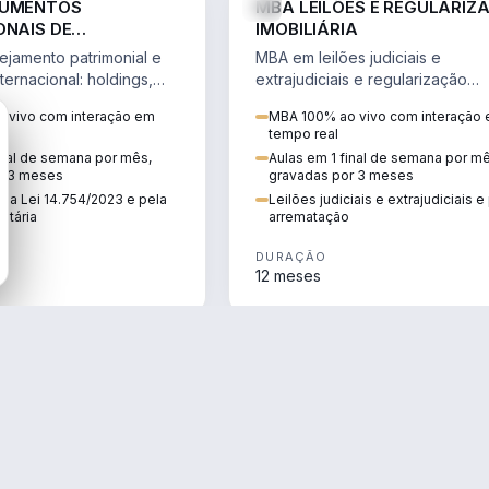
RUMENTOS
MBA LEILÕES E REGULARIZ
ONAIS DE
IMOBILIÁRIA
NTO PATRIMONIAL &
jamento patrimonial e
MBA em leilões judiciais e
IO
ternacional: holdings,
extrajudiciais e regularização
hore sob a Lei
imobiliária, com due diligence,
 vivo com interação em
MBA 100% ao vivo com interação
e a Reforma Tributária.
alienação fiduciária e pós-
tempo real
arrematação.
inal de semana por mês,
Aulas em 1 final de semana por m
r 3 meses
gravadas por 3 meses
ela Lei 14.754/2023 e pela
Leilões judiciais e extrajudiciais 
utária
arrematação
DURAÇÃO
12 meses
ENGENHARIA