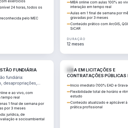
 com exercícios
MBA online com aulas 100% ao viv
perícia ambiental com ArcGIS, Q
interação em tempo real
nível 24 horas, todos os
SiCAR.
Aulas em 1 final de semana por m
gravadas por 3 meses
o reconhecida pelo MEC
Conteúdo prático com ArcGIS, QG
SiCAR
DURAÇÃO
12 meses
AGRO
D
STÃO FUNDIÁRIA
MBA EM LICITAÇÕES E
CONTRATAÇÕES PÚBLICAS
o fundiária:
ATUALIDADE
o, desapropriações,
Inicio imediato (100% EAD e Grava
 imóveis e licenciamento
Flexibilidade total de horário e ri
line e ao vivo, com
 projetos de
estudo
m tempo real
.
Conteúdo atualizado e aplicável à
nas 1 final de semana por
prática profissional
as por 3 meses
da: jurídica, de
valiação e socioambiental