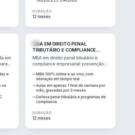
132/2023, LC 214/2025)
DURAÇÃO
12 meses
IREITO
DIREITO
MBA EM DIREITO PENAL
TRIBUTÁRIO E COMPLIANCE
EMPRESARIAL
ada em
MBA em direito penal tributário e
para a
compliance empresarial: prevenção à
lavagem de dinheiro, crimes
das e
MBA 100% online e ao vivo, com
tributários e auditoria.
interação em tempo real
s os
Aulas em apenas 1 final de semana por
mês, gravadas por 3 meses
EC
Defesa penal tributária e programas de
compliance
DURAÇÃO
12 meses