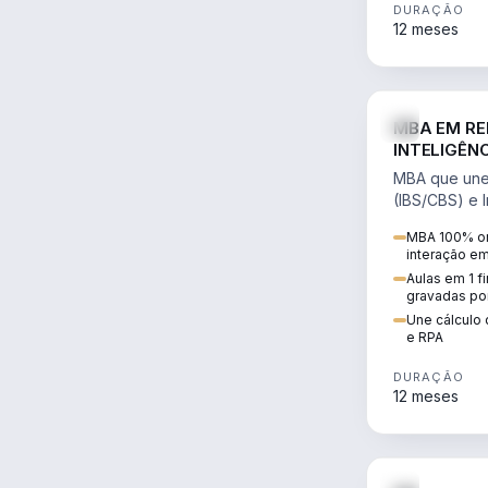
DURAÇÃO
12 meses
MBA EM RE
INTELIGÊNC
MBA que une 
(IBS/CBS) e In
cálculo de tr
MBA 100% on
RPA e automaç
interação e
Aulas em 1 f
gravadas po
Une cálculo 
e RPA
DURAÇÃO
12 meses