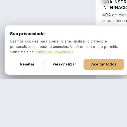
MBA INST
INTERNACI
PLANEJAME
MBA em plane
SUCESSÓR
sucessório in
trusts e offs
MBA 100% ao
14.754/2023 
Sua privacidade
tempo real
Aulas em 1 f
Usamos cookies para operar o site, analisar o tráfego e
gravadas po
personalizar conteúdo e anúncios. Você decide o que permitir.
Atualizado p
Saiba mais na
Política de Privacidade
.
Reforma Trib
Rejeitar
Personalizar
Aceitar todos
DURAÇÃO
12 meses