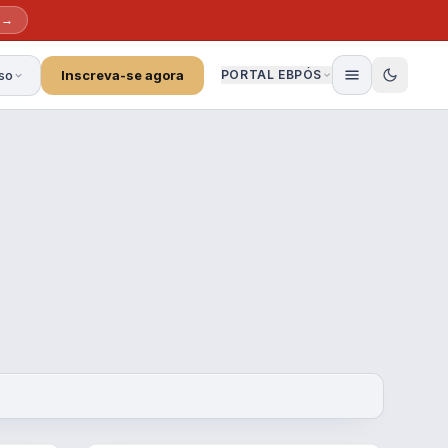
 →
so
Inscreva-se agora
PORTAL EBPÓS