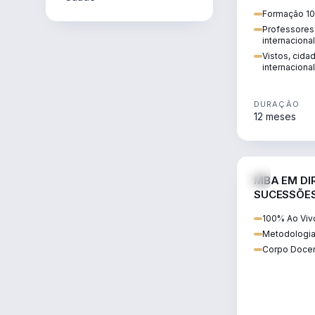
internacional:
Formação 10
regularização
Professores 
transnacional
internaciona
Vistos, cida
internacional
DURAÇÃO
12 meses
MBA EM DIR
SUCESSÕES
CONTEMP
100% Ao Viv
Metodologia
Corpo Docen