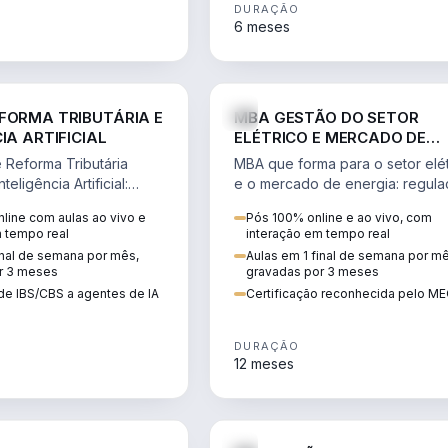
DURAÇÃO
6 meses
DIREITO
ENGE
FORMA TRIBUTÁRIA E
MBA GESTÃO DO SETOR
IA ARTIFICIAL
ELÉTRICO E MERCADO DE
ENERGIA
Reforma Tributária
MBA que forma para o setor elét
teligência Artificial:
e o mercado de energia: regula
ibutos, agentes de IA,
comercialização, geração,
line com aulas ao vivo e
Pós 100% online e ao vivo, com
ão da rotina fiscal.
transmissão e revisão tarifária.
m tempo real
interação em tempo real
inal de semana por mês,
Aulas em 1 final de semana por m
r 3 meses
gravadas por 3 meses
de IBS/CBS a agentes de IA
Certificação reconhecida pelo M
DURAÇÃO
12 meses
DIREITO
D