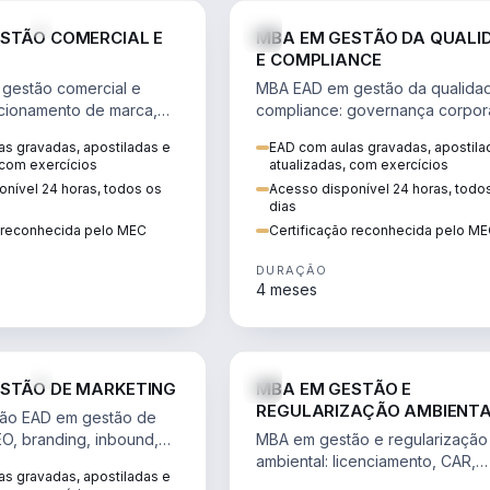
VENDA E MARKETING
STÃO COMERCIAL E
MBA EM GESTÃO DA QUALI
E COMPLIANCE
gestão comercial e
MBA EAD em gestão da qualida
cionamento de marca,
compliance: governança corpora
 marketing digital e
políticas anticorrupção, melhori
s gravadas, apostiladas e
EAD com aulas gravadas, apostila
to do consumidor na
contínua e IA aplicada a proces
 com exercícios
atualizadas, com exercícios
nível 24 horas, todos os
Acesso disponível 24 horas, todo
dias
o reconhecida pelo MEC
Certificação reconhecida pelo M
DURAÇÃO
4 meses
VENDA E MARKETING
STÃO DE MARKETING
MBA EM GESTÃO E
REGULARIZAÇÃO AMBIENT
ão EAD em gestão de
EO, branding, inbound,
MBA em gestão e regularização
ng e métricas web para
ambiental: licenciamento, CAR,
s gravadas, apostiladas e
entadas por dados.
EIA/RIMA, georreferenciamento