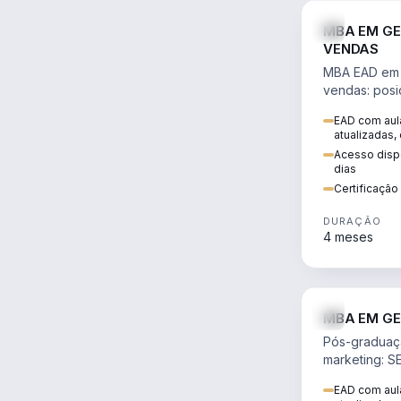
MBA EM GE
VENDAS
MBA EAD em 
vendas: posi
precificação,
EAD com aula
comportamen
atualizadas,
era digital.
Acesso dispo
dias
Certificaçã
DURAÇÃO
4 meses
MBA EM GE
Pós-graduaç
marketing: S
neuromarketi
EAD com aula
decisões ori