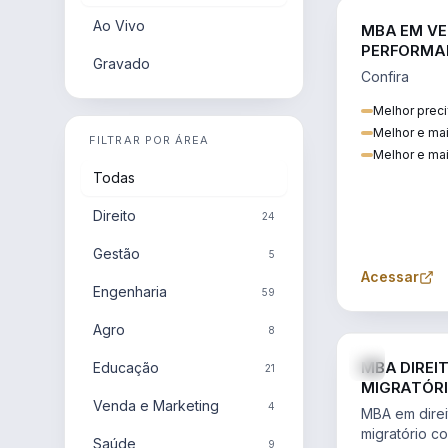
Ao Vivo
MBA EM VE
PERFORMA
Gravado
Confira
Melhor preci
Melhor e ma
FILTRAR POR ÁREA
Melhor e mai
Todas
Direito
24
Gestão
5
Acessar
Engenharia
59
Agro
8
MBA DIREI
Educação
21
MIGRATÓRI
Venda e Marketing
INTERNACI
4
MBA em direit
migratório c
Saúde
9