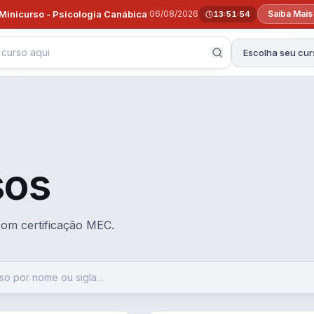
Minicurso - Psicologia Canábica
·
06/08/2026
Saiba Mais
13:51:53
Escolha seu cur
sos
 com certificação MEC.