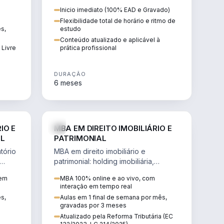
 de
proteção patrimonial, inventários e
Inicio imediato (100% EAD e Gravado)
tributação da sucessão.
Flexibilidade total de horário e ritmo de
ês,
estudo
Conteúdo atualizado e aplicável à
 Livre
prática profissional
DURAÇÃO
6 meses
IREITO
DIREITO
IO E
MBA EM DIREITO IMOBILIÁRIO E
IL
PATRIMONIAL
tório
MBA em direito imobiliário e
patrimonial: holding imobiliária,
io e
incorporações, loteamentos,
 em
MBA 100% online e ao vivo, com
contratos e impactos da Reforma
interação em tempo real
Tributária.
ês,
Aulas em 1 final de semana por mês,
gravadas por 3 meses
Atualizado pela Reforma Tributária (EC