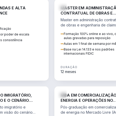
ENGE
NDAS E ALTA
MASTER EM ADMINISTRAÇ
NCE
CONTRATUAL DE OBRAS E
ENGENHARIA DE CLAIMS
Master em administração contrat
de obras e engenharia de claim
ficação
ciclo do contrato, fundamentaç
Formação 100% online e ao vivo,
ior poder de escala
pleitos, delay analysis e FIDIC.
aulas gravadas para reposição
s consistência
Aulas em 1 final de semana por m
Base na Lei 14.133 e nos padrões
internacionais FIDIC
DURAÇÃO
12 meses
DIREITO
ENGE
TO IMIGRATÓRIO,
MBA EM COMERCIALIZAÇÃO
O E O CENÁRIO
ENERGIA E OPERAÇÕES NO
ONAL
MERCADO LIVRE
o imigratório e
Pós-graduação em comercializ
om visão do cenário
de energia no Mercado Livre (A