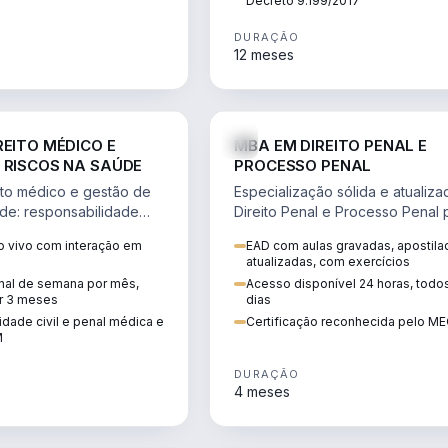
Decreto 9.199/2017
DURAÇÃO
12 meses
DIREITO
D
REITO MÉDICO E
MBA EM DIREITO PENAL E
 RISCOS NA SAÚDE
PROCESSO PENAL
to médico e gestão de
Especialização sólida e atualiz
úde: responsabilidade
Direito Penal e Processo Penal 
, ética do CFM,
advocacia criminal e concursos
 vivo com interação em
EAD com aulas gravadas, apostila
ão e planejamento
jurídicos.
atualizadas, com exercícios
inal de semana por mês,
Acesso disponível 24 horas, todo
r 3 meses
dias
dade civil e penal médica e
Certificação reconhecida pelo M
M
DURAÇÃO
4 meses