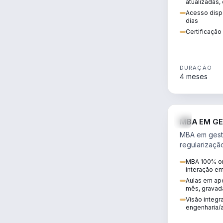
atualizadas,
Acesso dispo
dias
Certificaçã
DURAÇÃO
4 meses
MBA EM GE
MBA em gestã
regularizaçã
avaliação de
MBA 100% on
ambiental em
interação e
infraestrutura
Aulas em ape
mês, gravad
Visão integra
engenharia/a