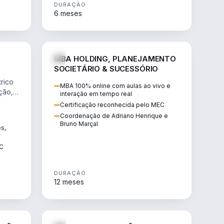
DURAÇÃO
6 meses
NHARIA
DIREITO
MBA HOLDING, PLANEJAMENTO
SOCIETÁRIO & SUCESSÓRIO
rico
MBA 100% online com aulas ao vivo e
ção,
interação em tempo real
Certificação reconhecida pelo MEC
Coordenação de Adriano Henrique e
Bruno Marçal
ês,
EC
DURAÇÃO
12 meses
IREITO
DIREITO