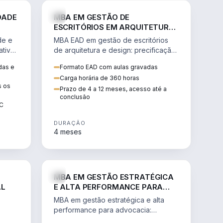
GESTÃO
ENGENHARIA
DADE
MBA EM GESTÃO DE
ESCRITÓRIOS EM ARQUITETURA
E DESIGN
de e
MBA EAD em gestão de escritórios
tiva,
de arquitetura e design: precificação,
a
marketing, branding, finanças e
das e
Formato EAD com aulas gravadas
sos.
gestão de equipes criativas.
Carga horária de 360 horas
s os
Prazo de 4 a 12 meses, acesso até a
conclusão
EC
DURAÇÃO
4 meses
AGRO
DIREITO
MBA EM GESTÃO ESTRATÉGICA
AL
E ALTA PERFORMANCE PARA
ADVOCACIA
MBA em gestão estratégica e alta
performance para advocacia:
 e
transformar o escritório num negócio