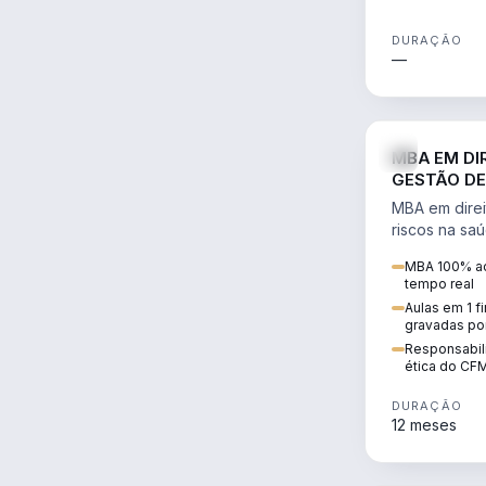
DURAÇÃO
—
MBA EM DI
GESTÃO DE
MBA em direi
riscos na sa
civil e penal
MBA 100% ao
judicializaç
tempo real
patrimonial.
Aulas em 1 f
gravadas po
Responsabili
ética do CF
DURAÇÃO
12 meses