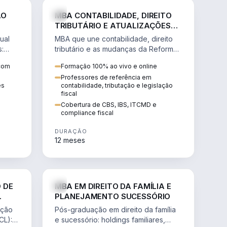
NHARIA
DIREITO
ÃO
MBA CONTABILIDADE, DIREITO
TRIBUTÁRIO E ATUALIZAÇÕES
DA REFORMA TRIBUTÁRIA
ual
MBA que une contabilidade, direito
s:
tributário e as mudanças da Reforma
ão de
Tributária (CBS, IBS) para atuação
 com
Formação 100% ao vivo e online
estratégica no novo cenário.
Professores de referência em
ês
contabilidade, tributação e legislação
fiscal
Cobertura de CBS, IBS, ITCMD e
compliance fiscal
DURAÇÃO
12 meses
NHARIA
DIREITO
 DE
MBA EM DIREITO DA FAMÍLIA E
PLANEJAMENTO SUCESSÓRIO
ação
Pós-graduação em direito da família
CL):
e sucessório: holdings familiares,