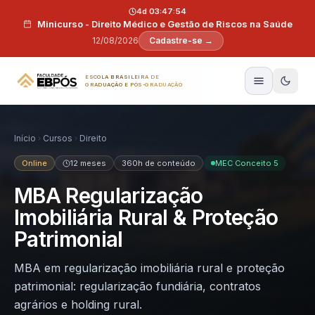
Pular para o conteúdo
4d 03:47:53
Minicurso - Direito Médico e Gestão de Riscos na Saúde
12/08/2026
Cadastre-se →
ESCOLA BRASILEIRA DE
GRADUAÇÃO E PÓS-GRADUAÇÃO
Início
Cursos
Direito
Online
12 meses
360h de conteúdo
MEC Conceito 5
MBA Regularização
Imobiliária Rural & Proteção
Patrimonial
MBA em regularização imobiliária rural e proteção
patrimonial: regularização fundiária, contratos
agrários e holding rural.