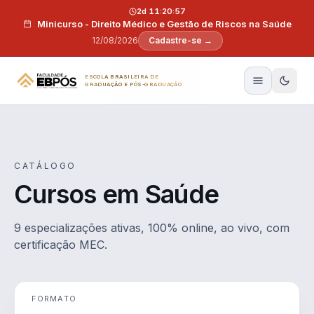
Pular para o conteúdo
2d 11:20:57
Minicurso - Direito Médico e Gestão de Riscos na Saúde
12/08/2026
Cadastre-se →
ESCOLA BRASILEIRA DE
GRADUAÇÃO E PÓS-GRADUAÇÃO
CATÁLOGO
Cursos em Saúde
9 especializações ativas, 100% online, ao vivo, com
certificação MEC.
FORMATO