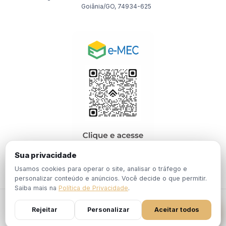
Goiânia/GO, 74934-625
Sua privacidade
Usamos cookies para operar o site, analisar o tráfego e
personalizar conteúdo e anúncios. Você decide o que permitir.
Saiba mais na
Política de Privacidade
.
© 2026 EBPÓS. Todos os direitos reservados.
Rejeitar
Personalizar
Aceitar todos
Política de
Termos de
Portaria Nº 1.201, de 19 de Dezembro de
Privacidade
Uso
2024