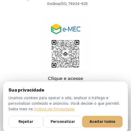
Goiânia/GO, 74934-625
Sua privacidade
Usamos cookies para operar o site, analisar o tráfego e
personalizar conteúdo e anúncios. Você decide o que permitir.
Saiba mais na
Política de Privacidade
.
© 2026 EBPÓS. Todos os direitos reservados.
Rejeitar
Personalizar
Aceitar todos
Política de
Termos de
Portaria Nº 1.201, de 19 de Dezembro de
Privacidade
Uso
2024