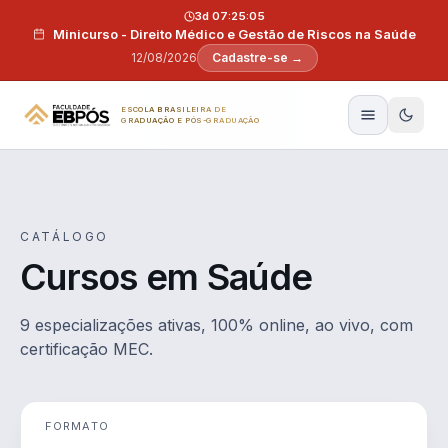
Pular para o conteúdo
3d 07:25:04
Minicurso - Direito Médico e Gestão de Riscos na Saúde
12/08/2026
Cadastre-se →
ESCOLA BRASILEIRA DE
GRADUAÇÃO E PÓS-GRADUAÇÃO
CATÁLOGO
Cursos em Saúde
9 especializações ativas, 100% online, ao vivo, com
certificação MEC.
FORMATO