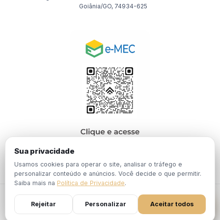
Goiânia/GO, 74934-625
Sua privacidade
Usamos cookies para operar o site, analisar o tráfego e
personalizar conteúdo e anúncios. Você decide o que permitir.
Saiba mais na
Política de Privacidade
.
© 2026 EBPÓS. Todos os direitos reservados.
Rejeitar
Personalizar
Aceitar todos
Política de
Termos de
Portaria Nº 1.201, de 19 de Dezembro de
Privacidade
Uso
2024