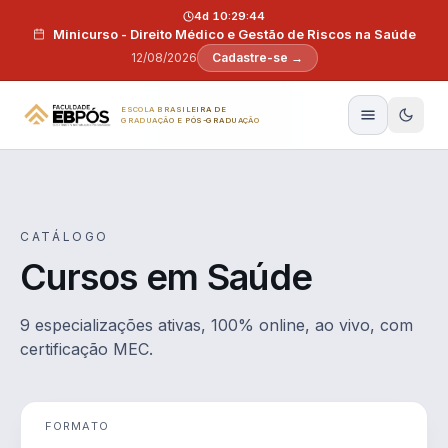
Pular para o conteúdo
4d 10:29:43
Minicurso - Direito Médico e Gestão de Riscos na Saúde
12/08/2026
Cadastre-se →
ESCOLA BRASILEIRA DE
GRADUAÇÃO E PÓS-GRADUAÇÃO
CATÁLOGO
Cursos em Saúde
9 especializações ativas, 100% online, ao vivo, com
certificação MEC.
FORMATO