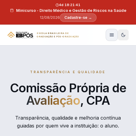
Pular para o conteúdo
4d 18:21:41
Minicurso - Direito Médico e Gestão de Riscos na Saúde
12/08/2026
Cadastre-se →
ESCOLA BRASILEIRA DE
GRADUAÇÃO E PÓS-GRADUAÇÃO
TRANSPARÊNCIA E QUALIDADE
Comissão Própria de
Avaliação
, CPA
Transparência, qualidade e melhoria contínua
guiadas por quem vive a instituição: o aluno.