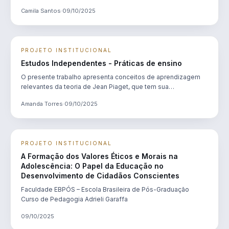
Camila Santos
·
09/10/2025
PROJETO INSTITUCIONAL
Estudos Independentes - Práticas de ensino
O presente trabalho apresenta conceitos de aprendizagem
relevantes da teoria de Jean Piaget, que tem sua
fundamentação teórica na abordagem cognitivista, nas
Amanda Torres
·
09/10/2025
relações com o ambiente físico e social.
PROJETO INSTITUCIONAL
A Formação dos Valores Éticos e Morais na
Adolescência: O Papel da Educação no
Desenvolvimento de Cidadãos Conscientes
Faculdade EBPÓS – Escola Brasileira de Pós-Graduação
Curso de Pedagogia Adrieli Garaffa
09/10/2025