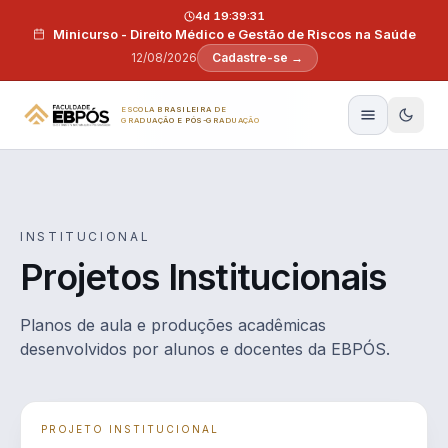
Pular para o conteúdo
4d 19:39:30
Minicurso - Direito Médico e Gestão de Riscos na Saúde
12/08/2026
Cadastre-se →
ESCOLA BRASILEIRA DE
GRADUAÇÃO E PÓS-GRADUAÇÃO
INSTITUCIONAL
Projetos Institucionais
Planos de aula e produções acadêmicas
desenvolvidos por alunos e docentes da EBPÓS.
PROJETO INSTITUCIONAL