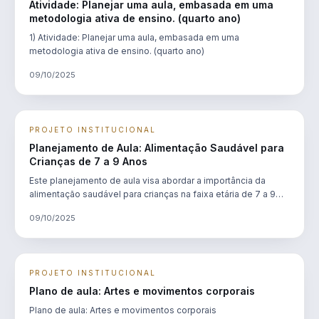
Atividade: Planejar uma aula, embasada em uma
metodologia ativa de ensino. (quarto ano)
1) Atividade: Planejar uma aula, embasada em uma
metodologia ativa de ensino. (quarto ano)
09/10/2025
PROJETO INSTITUCIONAL
Planejamento de Aula: Alimentação Saudável para
Crianças de 7 a 9 Anos
Este planejamento de aula visa abordar a importância da
alimentação saudável para crianças na faixa etária de 7 a 9
anos, utilizando metodologias ativas de ensino para
09/10/2025
promover a participação e o engajamento dos alunos. O
objetivo é dese…
PROJETO INSTITUCIONAL
Plano de aula: Artes e movimentos corporais
Plano de aula: Artes e movimentos corporais