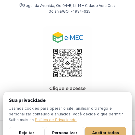
Segunda Avenida, Qd 04-B, Lt 14 – Cidade Vera Cruz
Goiânia/GO, 74934-625
Sua privacidade
Usamos cookies para operar o site, analisar o tráfego e
personalizar conteúdo e anúncios. Você decide o que permitir.
Saiba mais na
Política de Privacidade
.
© 2026 EBPÓS. Todos os direitos reservados.
Rejeitar
Personalizar
Aceitar todos
Política de
Termos de
Portaria Nº 1.201, de 19 de Dezembro de