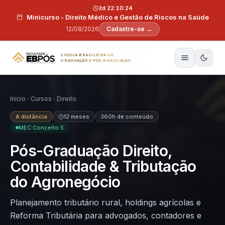
Pular para o conteúdo
2d 22:10:23
Minicurso - Direito Médico e Gestão de Riscos na Saúde
12/08/2026
Cadastre-se →
ESCOLA BRASILEIRA DE
GRADUAÇÃO E PÓS-GRADUAÇÃO
Início
Cursos
Direito
A distância
12 meses
360h de conteúdo
MEC Conceito 5
Pós-Graduação Direito,
Contabilidade & Tributação
do Agronegócio
Planejamento tributário rural, holdings agrícolas e
Reforma Tributária para advogados, contadores e