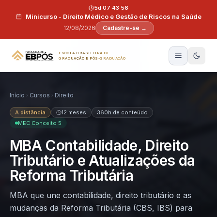
Pular para o conteúdo
5d 07:43:55
Minicurso - Direito Médico e Gestão de Riscos na Saúde
12/08/2026
Cadastre-se →
ESCOLA BRASILEIRA DE
GRADUAÇÃO E PÓS-GRADUAÇÃO
Início
Cursos
Direito
A distância
12 meses
360h de conteúdo
MEC Conceito 5
MBA Contabilidade, Direito
Tributário e Atualizações da
Reforma Tributária
MBA que une contabilidade, direito tributário e as
mudanças da Reforma Tributária (CBS, IBS) para